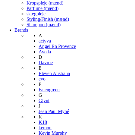
Kropspleje (mænd)
Parfume (mænd)
skægpleje
Styling/Finish (mænd)
Shampoo (mænd)
Brands
A
actyva
Angel En Provence
Aveda
D
Davroe
E
Eleven Australia
evo
F
Falengreen
G
Glynt
J
Jean Paul Myné
K
K18
kemon
Kevin Murphy