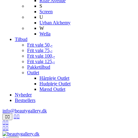
Roze Avenue
S
Screen
U
Urban Alchemy
W
Wella
Tilbud
Frit valg 50,-
Frit valg 75,-
Frit valg 100,-
Frit valg 125,-
Pakketilbud
Outlet
Hårpleje Outlet
Hudpleje Outlet
Mænd Outlet
Nyheder
Bestsellers
info@beautygallery.dk