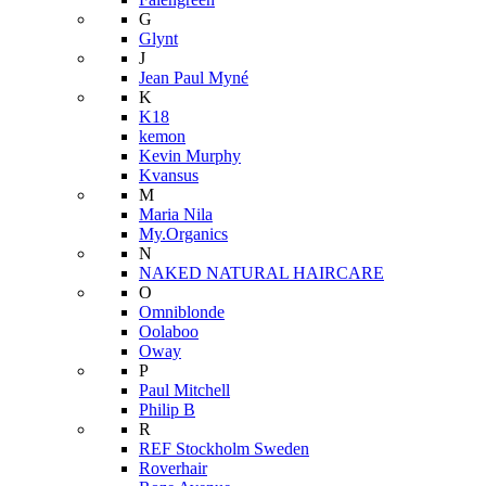
G
Glynt
J
Jean Paul Myné
K
K18
kemon
Kevin Murphy
Kvansus
M
Maria Nila
My.Organics
N
NAKED NATURAL HAIRCARE
O
Omniblonde
Oolaboo
Oway
P
Paul Mitchell
Philip B
R
REF Stockholm Sweden
Roverhair