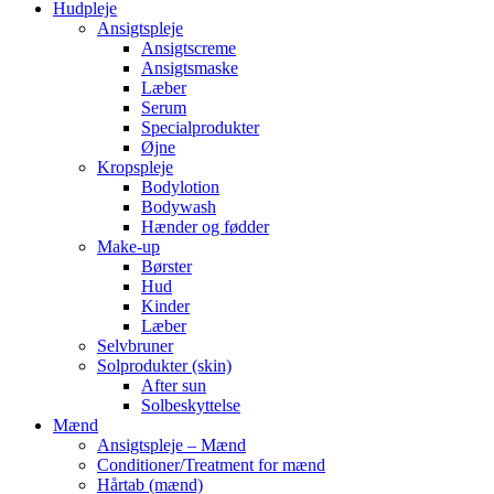
Hudpleje
Ansigtspleje
Ansigtscreme
Ansigtsmaske
Læber
Serum
Specialprodukter
Øjne
Kropspleje
Bodylotion
Bodywash
Hænder og fødder
Make-up
Børster
Hud
Kinder
Læber
Selvbruner
Solprodukter (skin)
After sun
Solbeskyttelse
Mænd
Ansigtspleje – Mænd
Conditioner/Treatment for mænd
Hårtab (mænd)