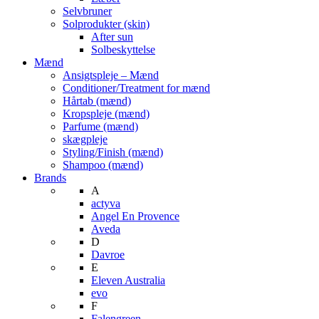
Selvbruner
Solprodukter (skin)
After sun
Solbeskyttelse
Mænd
Ansigtspleje – Mænd
Conditioner/Treatment for mænd
Hårtab (mænd)
Kropspleje (mænd)
Parfume (mænd)
skægpleje
Styling/Finish (mænd)
Shampoo (mænd)
Brands
A
actyva
Angel En Provence
Aveda
D
Davroe
E
Eleven Australia
evo
F
Falengreen