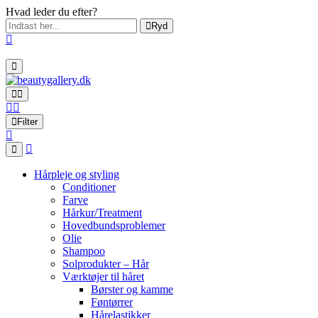
Hvad leder du efter?
Ryd
Filter
Hårpleje og styling
Conditioner
Farve
Hårkur/Treatment
Hovedbundsproblemer
Olie
Shampoo
Solprodukter – Hår
Værktøjer til håret
Børster og kamme
Føntørrer
Hårelastikker