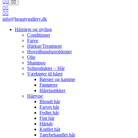
info@beautygallery.dk
Hårpleje og styling
Conditioner
Farve
Hårkur/Treatment
Hovedbundsproblemer
Olie
Shampoo
Solprodukter – Hår
Værktøjer til håret
Børster og kamme
Føntørrer
Hårelastikker
Hårtype
Blondt hår
Farvet hår
Fedtet hår
Fint hår
Hårtab
Krøllet hår
Tørt/behandlet hår