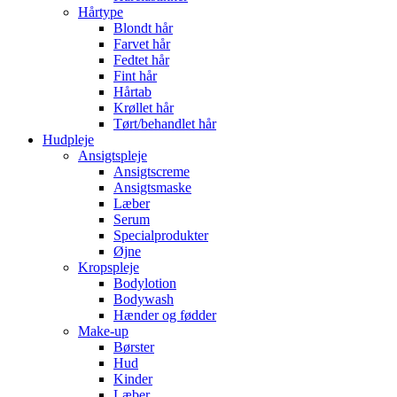
Hårtype
Blondt hår
Farvet hår
Fedtet hår
Fint hår
Hårtab
Krøllet hår
Tørt/behandlet hår
Hudpleje
Ansigtspleje
Ansigtscreme
Ansigtsmaske
Læber
Serum
Specialprodukter
Øjne
Kropspleje
Bodylotion
Bodywash
Hænder og fødder
Make-up
Børster
Hud
Kinder
Læber