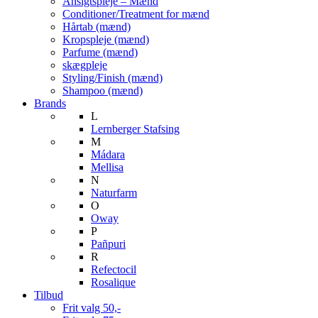
Ansigtspleje – Mænd
Conditioner/Treatment for mænd
Hårtab (mænd)
Kropspleje (mænd)
Parfume (mænd)
skægpleje
Styling/Finish (mænd)
Shampoo (mænd)
Brands
L
Lernberger Stafsing
M
Mádara
Mellisa
N
Naturfarm
O
Oway
P
Pañpuri
R
Refectocil
Rosalique
Tilbud
Frit valg 50,-