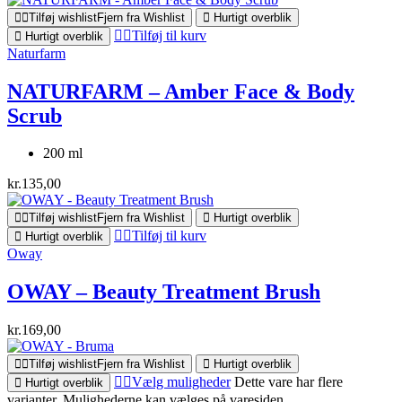
Tilføj wishlist
Fjern fra Wishlist
Hurtigt overblik
Tilføj til kurv
Hurtigt overblik
Naturfarm
NATURFARM – Amber Face & Body
Scrub
200 ml
kr.
135,00
Tilføj wishlist
Fjern fra Wishlist
Hurtigt overblik
Tilføj til kurv
Hurtigt overblik
Oway
OWAY – Beauty Treatment Brush
kr.
169,00
Tilføj wishlist
Fjern fra Wishlist
Hurtigt overblik
Vælg muligheder
Dette vare har flere
Hurtigt overblik
varianter. Mulighederne kan vælges på varesiden