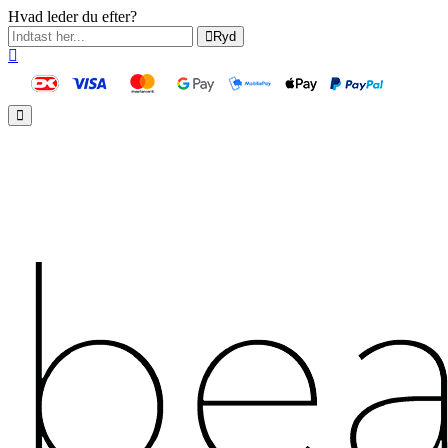
Hvad leder du efter?
Ryd