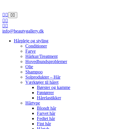
info@beautygallery.dk
Hårpleje og styling
Conditioner
Farve
Hårkur/Treatment
Hovedbundsproblemer
Olie
Shampoo
Solprodukter – Hår
Værktøjer til håret
Børster og kamme
Føntørrer
Hårelastikker
Hårtype
Blondt hår
Farvet hår
Fedtet hår
Fint hår
Hårtab