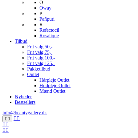
O
Oway
P
Pañpuri
R
Refectocil
Rosalique
Tilbud
Frit valg 50,-
Frit valg 75,-
Frit valg 100,-
Frit valg 125,-
Pakketilbud
Outlet
Hårpleje Outlet
Hudpleje Outlet
Mænd Outlet
Nyheder
Bestsellers
info@beautygallery.dk