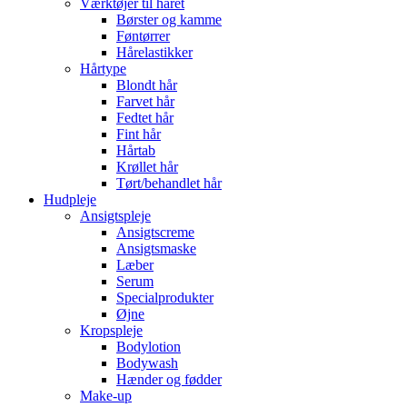
Værktøjer til håret
Børster og kamme
Føntørrer
Hårelastikker
Hårtype
Blondt hår
Farvet hår
Fedtet hår
Fint hår
Hårtab
Krøllet hår
Tørt/behandlet hår
Hudpleje
Ansigtspleje
Ansigtscreme
Ansigtsmaske
Læber
Serum
Specialprodukter
Øjne
Kropspleje
Bodylotion
Bodywash
Hænder og fødder
Make-up