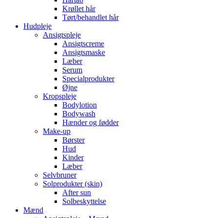
Krøllet hår
Tørt/behandlet hår
Hudpleje
Ansigtspleje
Ansigtscreme
Ansigtsmaske
Læber
Serum
Specialprodukter
Øjne
Kropspleje
Bodylotion
Bodywash
Hænder og fødder
Make-up
Børster
Hud
Kinder
Læber
Selvbruner
Solprodukter (skin)
After sun
Solbeskyttelse
Mænd