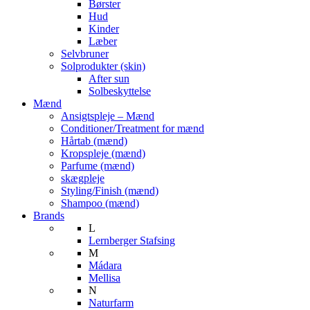
Børster
Hud
Kinder
Læber
Selvbruner
Solprodukter (skin)
After sun
Solbeskyttelse
Mænd
Ansigtspleje – Mænd
Conditioner/Treatment for mænd
Hårtab (mænd)
Kropspleje (mænd)
Parfume (mænd)
skægpleje
Styling/Finish (mænd)
Shampoo (mænd)
Brands
L
Lernberger Stafsing
M
Mádara
Mellisa
N
Naturfarm