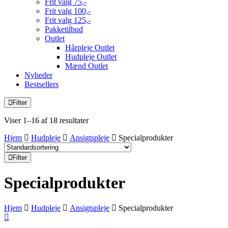
Frit valg 75,-
Frit valg 100,-
Frit valg 125,-
Pakketilbud
Outlet
Hårpleje Outlet
Hudpleje Outlet
Mænd Outlet
Nyheder
Bestsellers
Filter
Viser 1–16 af 18 resultater
Hjem
Hudpleje
Ansigtspleje
Specialprodukter
Filter
Specialprodukter
Hjem
Hudpleje
Ansigtspleje
Specialprodukter