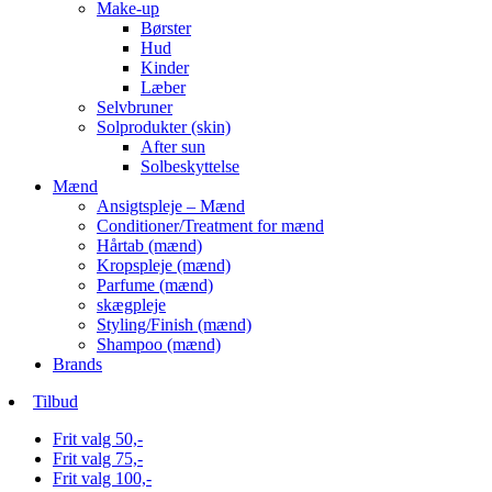
Make-up
Børster
Hud
Kinder
Læber
Selvbruner
Solprodukter (skin)
After sun
Solbeskyttelse
Mænd
Ansigtspleje – Mænd
Conditioner/Treatment for mænd
Hårtab (mænd)
Kropspleje (mænd)
Parfume (mænd)
skægpleje
Styling/Finish (mænd)
Shampoo (mænd)
Brands
Tilbud
Frit valg 50,-
Frit valg 75,-
Frit valg 100,-