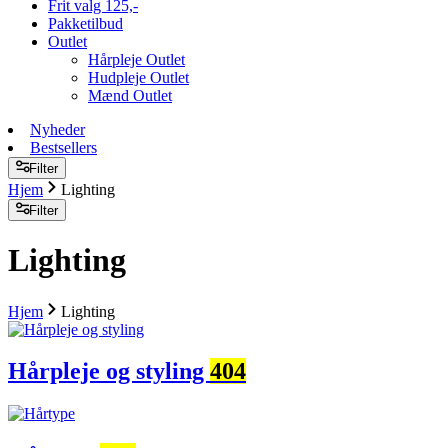
Frit valg 125,-
Pakketilbud
Outlet
Hårpleje Outlet
Hudpleje Outlet
Mænd Outlet
Nyheder
Bestsellers
Filter
Hjem
Lighting
Filter
Lighting
Hjem
Lighting
Hårpleje og styling
404