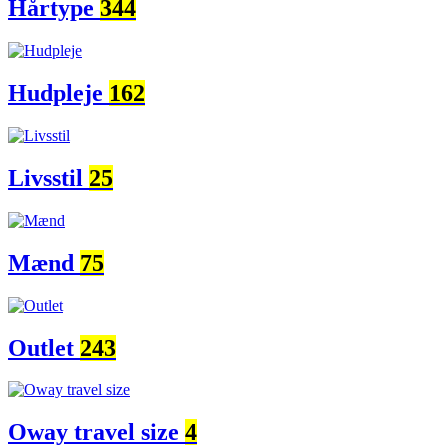
Hårtype
344
Hudpleje
162
Livsstil
25
Mænd
75
Outlet
243
Oway travel size
4