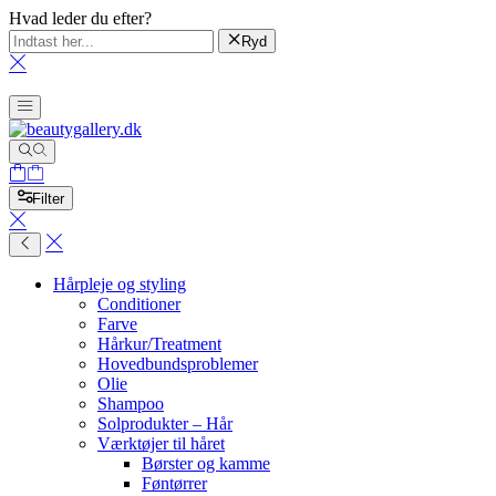
Hvad leder du efter?
Ryd
Filter
Hårpleje og styling
Conditioner
Farve
Hårkur/Treatment
Hovedbundsproblemer
Olie
Shampoo
Solprodukter – Hår
Værktøjer til håret
Børster og kamme
Føntørrer