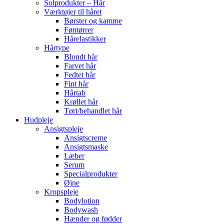
Solprodukter – Hår
Værktøjer til håret
Børster og kamme
Føntørrer
Hårelastikker
Hårtype
Blondt hår
Farvet hår
Fedtet hår
Fint hår
Hårtab
Krøllet hår
Tørt/behandlet hår
Hudpleje
Ansigtspleje
Ansigtscreme
Ansigtsmaske
Læber
Serum
Specialprodukter
Øjne
Kropspleje
Bodylotion
Bodywash
Hænder og fødder