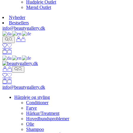
Hudpleje Outlet
Mænd Outlet
Nyheder
Bestsellers
info@beautygallery.dk
info@beautygallery.dk
Hårpleje og styling
Conditioner
Farve
Hårkur/Treatment
Hovedbundsproblemer
Olie
Shampoo