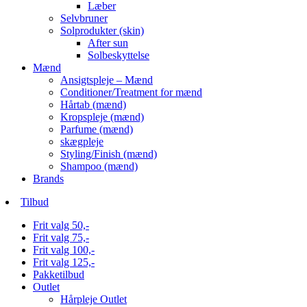
Læber
Selvbruner
Solprodukter (skin)
After sun
Solbeskyttelse
Mænd
Ansigtspleje – Mænd
Conditioner/Treatment for mænd
Hårtab (mænd)
Kropspleje (mænd)
Parfume (mænd)
skægpleje
Styling/Finish (mænd)
Shampoo (mænd)
Brands
Tilbud
Frit valg 50,-
Frit valg 75,-
Frit valg 100,-
Frit valg 125,-
Pakketilbud
Outlet
Hårpleje Outlet