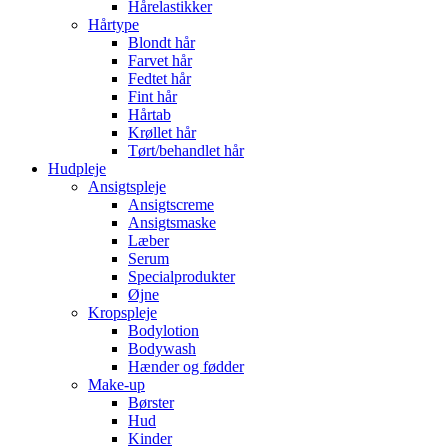
Hårelastikker
Hårtype
Blondt hår
Farvet hår
Fedtet hår
Fint hår
Hårtab
Krøllet hår
Tørt/behandlet hår
Hudpleje
Ansigtspleje
Ansigtscreme
Ansigtsmaske
Læber
Serum
Specialprodukter
Øjne
Kropspleje
Bodylotion
Bodywash
Hænder og fødder
Make-up
Børster
Hud
Kinder