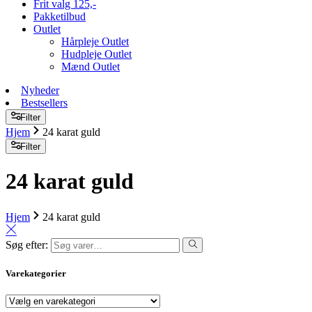
Frit valg 125,-
Pakketilbud
Outlet
Hårpleje Outlet
Hudpleje Outlet
Mænd Outlet
Nyheder
Bestsellers
Filter
Hjem
24 karat guld
Filter
24 karat guld
Hjem
24 karat guld
Søg efter:
Varekategorier