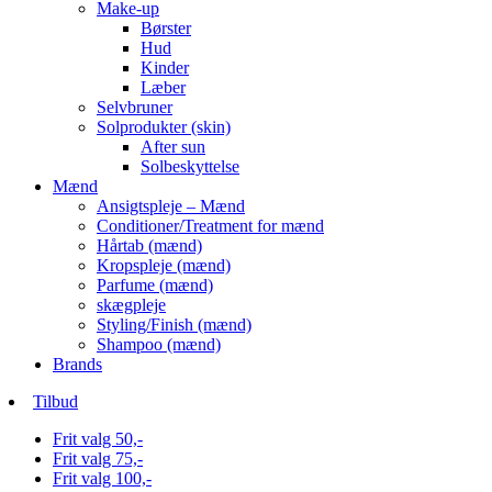
Make-up
Børster
Hud
Kinder
Læber
Selvbruner
Solprodukter (skin)
After sun
Solbeskyttelse
Mænd
Ansigtspleje – Mænd
Conditioner/Treatment for mænd
Hårtab (mænd)
Kropspleje (mænd)
Parfume (mænd)
skægpleje
Styling/Finish (mænd)
Shampoo (mænd)
Brands
Tilbud
Frit valg 50,-
Frit valg 75,-
Frit valg 100,-