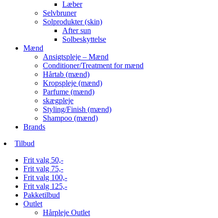
Læber
Selvbruner
Solprodukter (skin)
After sun
Solbeskyttelse
Mænd
Ansigtspleje – Mænd
Conditioner/Treatment for mænd
Hårtab (mænd)
Kropspleje (mænd)
Parfume (mænd)
skægpleje
Styling/Finish (mænd)
Shampoo (mænd)
Brands
Tilbud
Frit valg 50,-
Frit valg 75,-
Frit valg 100,-
Frit valg 125,-
Pakketilbud
Outlet
Hårpleje Outlet