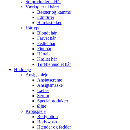
Solprodukter – Hår
Værktøjer til håret
Børster og kamme
Føntørrer
Hårelastikker
Hårtype
Blondt hår
Farvet hår
Fedtet hår
Fint hår
Hårtab
Krøllet hår
Tørt/behandlet hår
Hudpleje
Ansigtspleje
Ansigtscreme
Ansigtsmaske
Læber
Serum
Specialprodukter
Øjne
Kropspleje
Bodylotion
Bodywash
Hænder og fødder