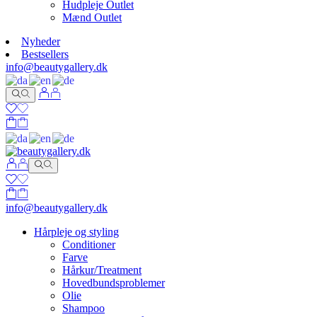
Hudpleje Outlet
Mænd Outlet
Nyheder
Bestsellers
info@beautygallery.dk
info@beautygallery.dk
Hårpleje og styling
Conditioner
Farve
Hårkur/Treatment
Hovedbundsproblemer
Olie
Shampoo