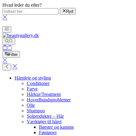
Hvad leder du efter?
Ryd
Filter
Hårpleje og styling
Conditioner
Farve
Hårkur/Treatment
Hovedbundsproblemer
Olie
Shampoo
Solprodukter – Hår
Værktøjer til håret
Børster og kamme
Føntørrer