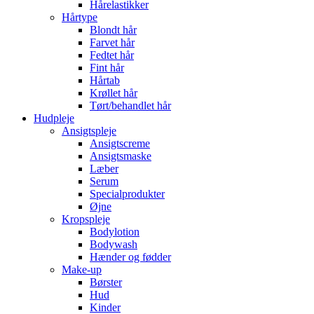
Hårelastikker
Hårtype
Blondt hår
Farvet hår
Fedtet hår
Fint hår
Hårtab
Krøllet hår
Tørt/behandlet hår
Hudpleje
Ansigtspleje
Ansigtscreme
Ansigtsmaske
Læber
Serum
Specialprodukter
Øjne
Kropspleje
Bodylotion
Bodywash
Hænder og fødder
Make-up
Børster
Hud
Kinder