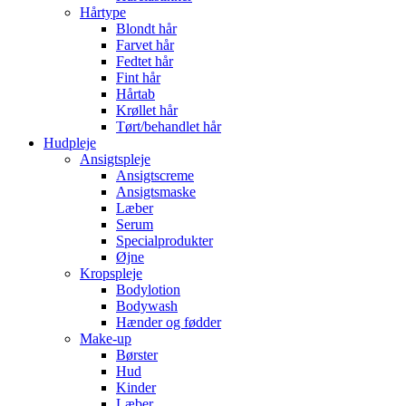
Hårtype
Blondt hår
Farvet hår
Fedtet hår
Fint hår
Hårtab
Krøllet hår
Tørt/behandlet hår
Hudpleje
Ansigtspleje
Ansigtscreme
Ansigtsmaske
Læber
Serum
Specialprodukter
Øjne
Kropspleje
Bodylotion
Bodywash
Hænder og fødder
Make-up
Børster
Hud
Kinder
Læber