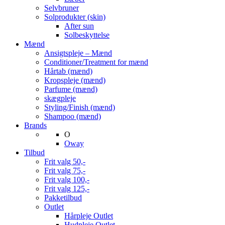
Selvbruner
Solprodukter (skin)
After sun
Solbeskyttelse
Mænd
Ansigtspleje – Mænd
Conditioner/Treatment for mænd
Hårtab (mænd)
Kropspleje (mænd)
Parfume (mænd)
skægpleje
Styling/Finish (mænd)
Shampoo (mænd)
Brands
O
Oway
Tilbud
Frit valg 50,-
Frit valg 75,-
Frit valg 100,-
Frit valg 125,-
Pakketilbud
Outlet
Hårpleje Outlet
Hudpleje Outlet