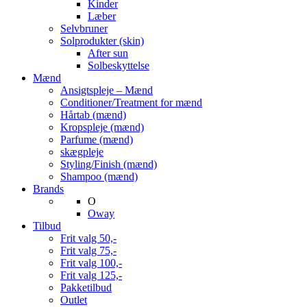
Kinder
Læber
Selvbruner
Solprodukter (skin)
After sun
Solbeskyttelse
Mænd
Ansigtspleje – Mænd
Conditioner/Treatment for mænd
Hårtab (mænd)
Kropspleje (mænd)
Parfume (mænd)
skægpleje
Styling/Finish (mænd)
Shampoo (mænd)
Brands
O
Oway
Tilbud
Frit valg 50,-
Frit valg 75,-
Frit valg 100,-
Frit valg 125,-
Pakketilbud
Outlet