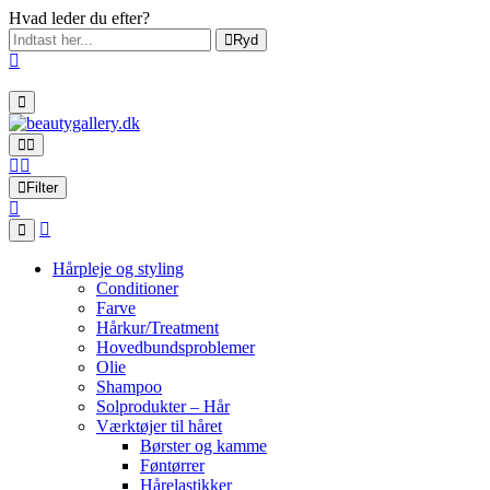
Hvad leder du efter?
Ryd
Filter
Hårpleje og styling
Conditioner
Farve
Hårkur/Treatment
Hovedbundsproblemer
Olie
Shampoo
Solprodukter – Hår
Værktøjer til håret
Børster og kamme
Føntørrer
Hårelastikker