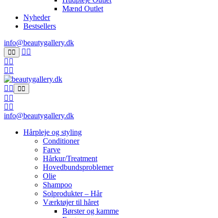
Mænd Outlet
Nyheder
Bestsellers
info@beautygallery.dk
info@beautygallery.dk
Hårpleje og styling
Conditioner
Farve
Hårkur/Treatment
Hovedbundsproblemer
Olie
Shampoo
Solprodukter – Hår
Værktøjer til håret
Børster og kamme