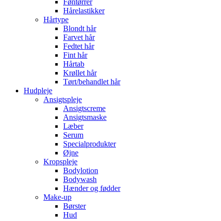
Føntørrer
Hårelastikker
Hårtype
Blondt hår
Farvet hår
Fedtet hår
Fint hår
Hårtab
Krøllet hår
Tørt/behandlet hår
Hudpleje
Ansigtspleje
Ansigtscreme
Ansigtsmaske
Læber
Serum
Specialprodukter
Øjne
Kropspleje
Bodylotion
Bodywash
Hænder og fødder
Make-up
Børster
Hud