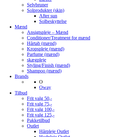
Selvbruner
Solprodukter (skin)
After sun
Solbeskyttelse
Mænd
Ansigtspleje – Mænd
Conditioner/Treatment for mænd
Hårtab (mænd)
Kropspleje (mænd)
Parfume (mænd)
skægpleje
Styling/Finish (mænd)
Shampoo (mænd)
Brands
O
Oway
Tilbud
Frit valg 50,-
Frit valg 75,-
Frit valg 100,-
Frit valg 125,-
Pakketilbud
Outlet
Hårpleje Outlet
Hudpleje Outlet