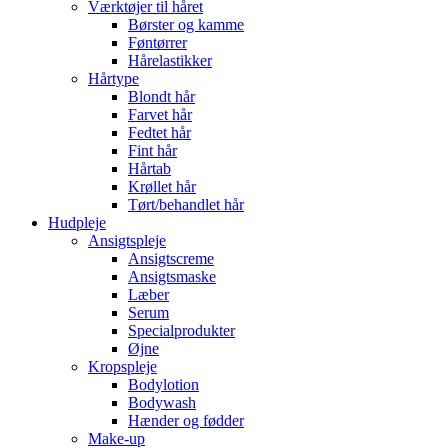
Værktøjer til håret
Børster og kamme
Føntørrer
Hårelastikker
Hårtype
Blondt hår
Farvet hår
Fedtet hår
Fint hår
Hårtab
Krøllet hår
Tørt/behandlet hår
Hudpleje
Ansigtspleje
Ansigtscreme
Ansigtsmaske
Læber
Serum
Specialprodukter
Øjne
Kropspleje
Bodylotion
Bodywash
Hænder og fødder
Make-up