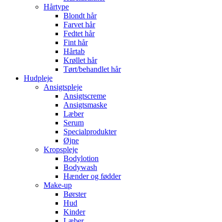
Hårtype
Blondt hår
Farvet hår
Fedtet hår
Fint hår
Hårtab
Krøllet hår
Tørt/behandlet hår
Hudpleje
Ansigtspleje
Ansigtscreme
Ansigtsmaske
Læber
Serum
Specialprodukter
Øjne
Kropspleje
Bodylotion
Bodywash
Hænder og fødder
Make-up
Børster
Hud
Kinder
Læber