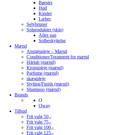
Børster
Hud
Kinder
Læber
Selvbruner
Solprodukter (skin)
After sun
Solbeskyttelse
Mænd
Ansigtspleje – Mænd
Conditioner/Treatment for mænd
Hårtab (mænd)
Kropspleje (mænd)
Parfume (mænd)
skægpleje
Styling/Finish (mænd)
Shampoo (mænd)
Brands
O
Oway
Tilbud
Frit valg 50,-
Frit valg 75,-
Frit valg 100,-
Frit valg 125,-