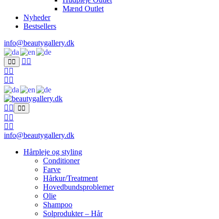
Mænd Outlet
Nyheder
Bestsellers
info@beautygallery.dk
info@beautygallery.dk
Hårpleje og styling
Conditioner
Farve
Hårkur/Treatment
Hovedbundsproblemer
Olie
Shampoo
Solprodukter – Hår