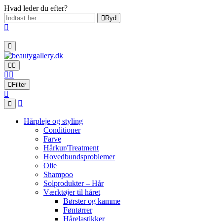
Hvad leder du efter?
Ryd
Filter
Hårpleje og styling
Conditioner
Farve
Hårkur/Treatment
Hovedbundsproblemer
Olie
Shampoo
Solprodukter – Hår
Værktøjer til håret
Børster og kamme
Føntørrer
Hårelastikker