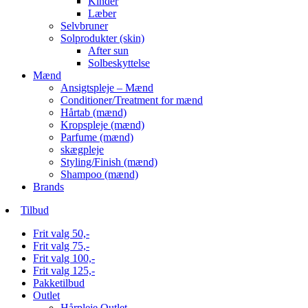
Kinder
Læber
Selvbruner
Solprodukter (skin)
After sun
Solbeskyttelse
Mænd
Ansigtspleje – Mænd
Conditioner/Treatment for mænd
Hårtab (mænd)
Kropspleje (mænd)
Parfume (mænd)
skægpleje
Styling/Finish (mænd)
Shampoo (mænd)
Brands
Tilbud
Frit valg 50,-
Frit valg 75,-
Frit valg 100,-
Frit valg 125,-
Pakketilbud
Outlet
Hårpleje Outlet