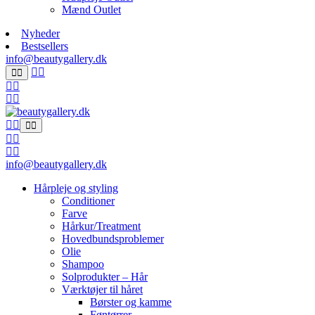
Mænd Outlet
Nyheder
Bestsellers
info@beautygallery.dk
info@beautygallery.dk
Hårpleje og styling
Conditioner
Farve
Hårkur/Treatment
Hovedbundsproblemer
Olie
Shampoo
Solprodukter – Hår
Værktøjer til håret
Børster og kamme
Føntørrer