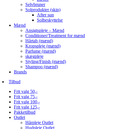
Selvbruner
Solprodukter (skin)
After sun
Solbeskyttelse
Mænd
Ansigtspleje – Mænd
Conditioner/Treatment for mænd
Hårtab (mænd)
Kropspleje (mænd)
Parfume (mænd)
skægpleje
Styling/Finish (mænd)
Shampoo (mænd)
Brands
Tilbud
Frit valg 50,-
Frit valg 75,-
Frit valg 100,-
Frit valg 125,-
Pakketilbud
Outlet
Hårpleje Outlet
Hudpleje Outlet