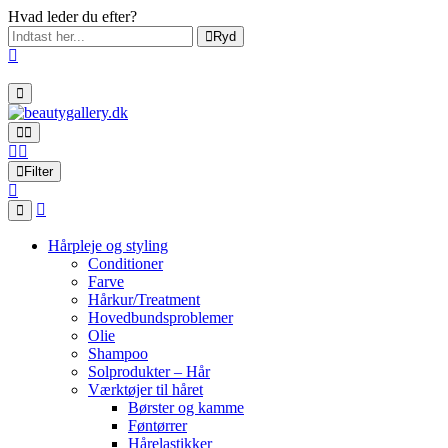
Hvad leder du efter?
Ryd
Filter
Hårpleje og styling
Conditioner
Farve
Hårkur/Treatment
Hovedbundsproblemer
Olie
Shampoo
Solprodukter – Hår
Værktøjer til håret
Børster og kamme
Føntørrer
Hårelastikker