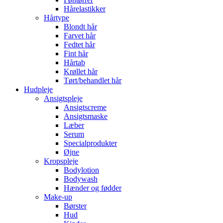
Hårelastikker
Hårtype
Blondt hår
Farvet hår
Fedtet hår
Fint hår
Hårtab
Krøllet hår
Tørt/behandlet hår
Hudpleje
Ansigtspleje
Ansigtscreme
Ansigtsmaske
Læber
Serum
Specialprodukter
Øjne
Kropspleje
Bodylotion
Bodywash
Hænder og fødder
Make-up
Børster
Hud