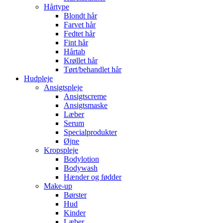
Hårtype
Blondt hår
Farvet hår
Fedtet hår
Fint hår
Hårtab
Krøllet hår
Tørt/behandlet hår
Hudpleje
Ansigtspleje
Ansigtscreme
Ansigtsmaske
Læber
Serum
Specialprodukter
Øjne
Kropspleje
Bodylotion
Bodywash
Hænder og fødder
Make-up
Børster
Hud
Kinder
Læber