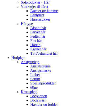
Solprodukter – Hår
Værktøjer til håret
Børster og kamme
Føntørrer
Hårelastikker
Hårtype
Blondt hår
Farvet hår
Fedtet hår
Fint hår
Hårtab
Krøllet hår
Tørt/behandlet hår
Hudpleje
Ansigtspleje
Ansigtscreme
Ansigtsmaske
Læber
Serum
Specialprodukter
Øjne
Kropspleje
Bodylotion
Bodywash
Hænder og fødder