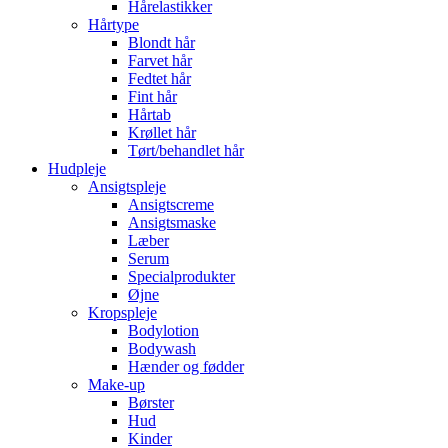
Hårelastikker
Hårtype
Blondt hår
Farvet hår
Fedtet hår
Fint hår
Hårtab
Krøllet hår
Tørt/behandlet hår
Hudpleje
Ansigtspleje
Ansigtscreme
Ansigtsmaske
Læber
Serum
Specialprodukter
Øjne
Kropspleje
Bodylotion
Bodywash
Hænder og fødder
Make-up
Børster
Hud
Kinder