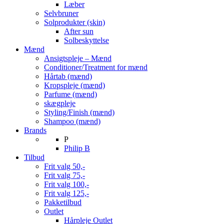
Læber
Selvbruner
Solprodukter (skin)
After sun
Solbeskyttelse
Mænd
Ansigtspleje – Mænd
Conditioner/Treatment for mænd
Hårtab (mænd)
Kropspleje (mænd)
Parfume (mænd)
skægpleje
Styling/Finish (mænd)
Shampoo (mænd)
Brands
P
Philip B
Tilbud
Frit valg 50,-
Frit valg 75,-
Frit valg 100,-
Frit valg 125,-
Pakketilbud
Outlet
Hårpleje Outlet