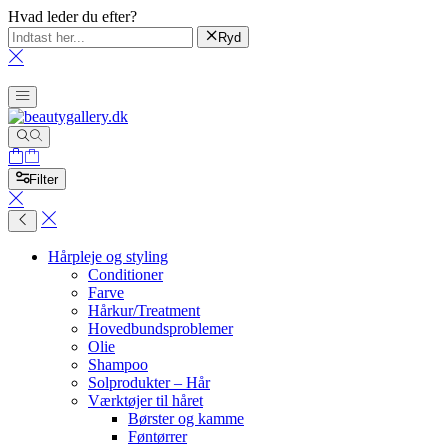
Hvad leder du efter?
Ryd
Filter
Hårpleje og styling
Conditioner
Farve
Hårkur/Treatment
Hovedbundsproblemer
Olie
Shampoo
Solprodukter – Hår
Værktøjer til håret
Børster og kamme
Føntørrer