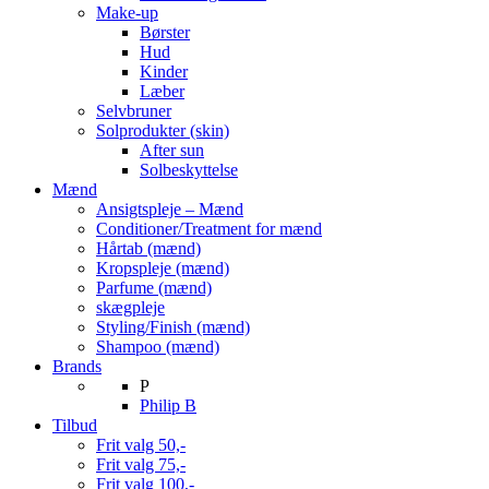
Make-up
Børster
Hud
Kinder
Læber
Selvbruner
Solprodukter (skin)
After sun
Solbeskyttelse
Mænd
Ansigtspleje – Mænd
Conditioner/Treatment for mænd
Hårtab (mænd)
Kropspleje (mænd)
Parfume (mænd)
skægpleje
Styling/Finish (mænd)
Shampoo (mænd)
Brands
P
Philip B
Tilbud
Frit valg 50,-
Frit valg 75,-
Frit valg 100,-