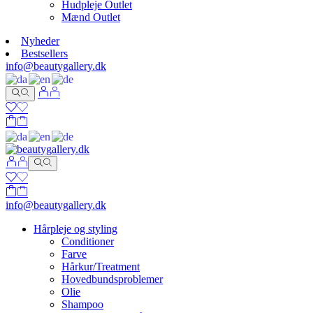
Hudpleje Outlet
Mænd Outlet
Nyheder
Bestsellers
info@beautygallery.dk
info@beautygallery.dk
Hårpleje og styling
Conditioner
Farve
Hårkur/Treatment
Hovedbundsproblemer
Olie
Shampoo