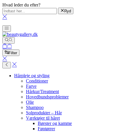
Hvad leder du efter?
Ryd
Filter
Hårpleje og styling
Conditioner
Farve
Hårkur/Treatment
Hovedbundsproblemer
Olie
Shampoo
Solprodukter – Hår
Værktøjer til håret
Børster og kamme
Føntørrer