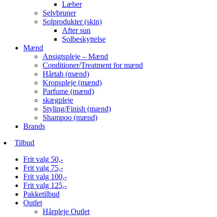
Læber
Selvbruner
Solprodukter (skin)
After sun
Solbeskyttelse
Mænd
Ansigtspleje – Mænd
Conditioner/Treatment for mænd
Hårtab (mænd)
Kropspleje (mænd)
Parfume (mænd)
skægpleje
Styling/Finish (mænd)
Shampoo (mænd)
Brands
Tilbud
Frit valg 50,-
Frit valg 75,-
Frit valg 100,-
Frit valg 125,-
Pakketilbud
Outlet
Hårpleje Outlet