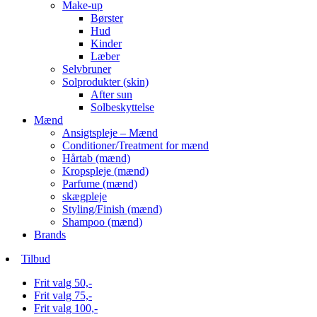
Make-up
Børster
Hud
Kinder
Læber
Selvbruner
Solprodukter (skin)
After sun
Solbeskyttelse
Mænd
Ansigtspleje – Mænd
Conditioner/Treatment for mænd
Hårtab (mænd)
Kropspleje (mænd)
Parfume (mænd)
skægpleje
Styling/Finish (mænd)
Shampoo (mænd)
Brands
Tilbud
Frit valg 50,-
Frit valg 75,-
Frit valg 100,-