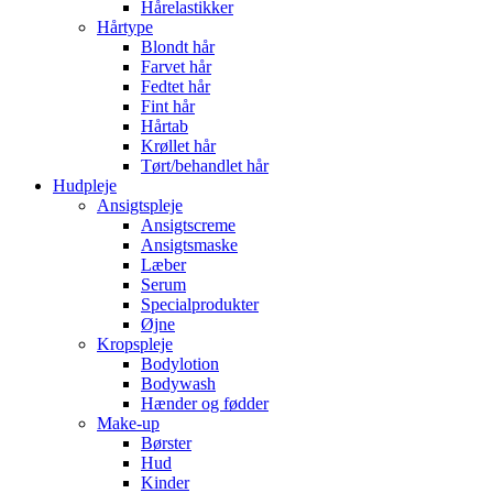
Hårelastikker
Hårtype
Blondt hår
Farvet hår
Fedtet hår
Fint hår
Hårtab
Krøllet hår
Tørt/behandlet hår
Hudpleje
Ansigtspleje
Ansigtscreme
Ansigtsmaske
Læber
Serum
Specialprodukter
Øjne
Kropspleje
Bodylotion
Bodywash
Hænder og fødder
Make-up
Børster
Hud
Kinder