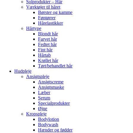
Solprodukter – Hår
Værktøjer til håret
Børster og kamme
Føntørrer
Hårelastikker
Hårtype
Blondt hår
Farvet hår
Fedtet hår
Fint hår
Hårtab
Krøllet hår
Tørt/behandlet hår
Hudpleje
Ansigtspleje
Ansigtscreme
Ansigtsmaske
Læber
Serum
Specialprodukter
Øjne
Kropspleje
Bodylotion
Bodywash
Hænder og fødder