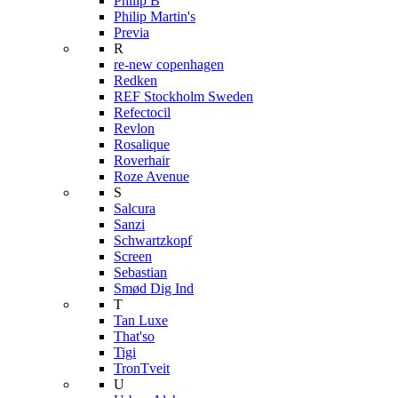
Philip B
Philip Martin's
Previa
R
re-new copenhagen
Redken
REF Stockholm Sweden
Refectocil
Revlon
Rosalique
Roverhair
Roze Avenue
S
Salcura
Sanzi
Schwartzkopf
Screen
Sebastian
Smød Dig Ind
T
Tan Luxe
That'so
Tigi
TronTveit
U