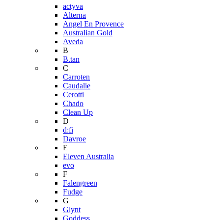
actyva
Alterna
Angel En Provence
Australian Gold
Aveda
B
B.tan
C
Carroten
Caudalie
Cerotti
Chado
Clean Up
D
d:fi
Davroe
E
Eleven Australia
evo
F
Falengreen
Fudge
G
Glynt
Goddess