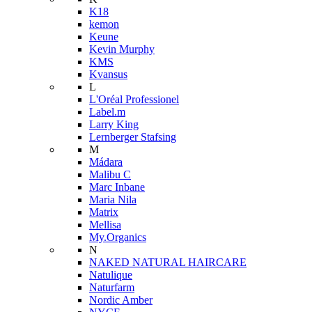
K18
kemon
Keune
Kevin Murphy
KMS
Kvansus
L
L'Oréal Professionel
Label.m
Larry King
Lernberger Stafsing
M
Mádara
Malibu C
Marc Inbane
Maria Nila
Matrix
Mellisa
My.Organics
N
NAKED NATURAL HAIRCARE
Natulique
Naturfarm
Nordic Amber