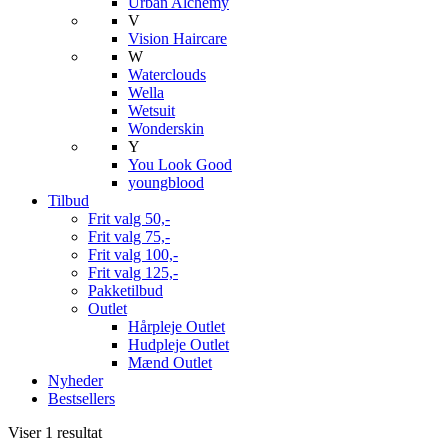
Urban Alchemy
V
Vision Haircare
W
Waterclouds
Wella
Wetsuit
Wonderskin
Y
You Look Good
youngblood
Tilbud
Frit valg 50,-
Frit valg 75,-
Frit valg 100,-
Frit valg 125,-
Pakketilbud
Outlet
Hårpleje Outlet
Hudpleje Outlet
Mænd Outlet
Nyheder
Bestsellers
Viser 1 resultat