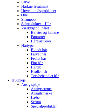
Farve
Hårkur/Treatment
Hovedbundsproblemer
Olie
Shampoo
Solprodukter – Hår
Værktøjer til håret
Børster og kamme
Føntørrer
Hårelastikker
Hårtype
Blondt hår
Farvet hår
Fedtet hår
Fint hår
Hårtab
Krøllet hår
Tørt/behandlet hår
Hudpleje
Ansigtspleje
Ansigtscreme
Ansigtsmaske
Læber
Serum
Specialprodukter