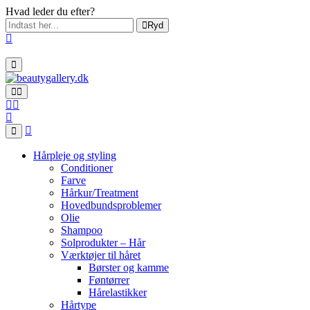
Hvad leder du efter?
Ryd
Hårpleje og styling
Conditioner
Farve
Hårkur/Treatment
Hovedbundsproblemer
Olie
Shampoo
Solprodukter – Hår
Værktøjer til håret
Børster og kamme
Føntørrer
Hårelastikker
Hårtype