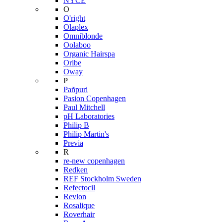
NYCE
O
O'right
Olaplex
Omniblonde
Oolaboo
Organic Hairspa
Oribe
Oway
P
Pañpuri
Pasion Copenhagen
Paul Mitchell
pH Laboratories
Philip B
Philip Martin's
Previa
R
re-new copenhagen
Redken
REF Stockholm Sweden
Refectocil
Revlon
Rosalique
Roverhair