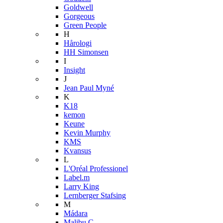
Goldwell
Gorgeous
Green People
H
Hårologi
HH Simonsen
I
Insight
J
Jean Paul Myné
K
K18
kemon
Keune
Kevin Murphy
KMS
Kvansus
L
L'Oréal Professionel
Label.m
Larry King
Lernberger Stafsing
M
Mádara
Malibu C