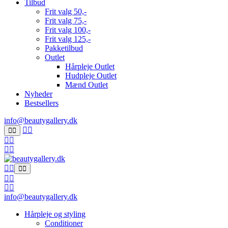
Tilbud
Frit valg 50,-
Frit valg 75,-
Frit valg 100,-
Frit valg 125,-
Pakketilbud
Outlet
Hårpleje Outlet
Hudpleje Outlet
Mænd Outlet
Nyheder
Bestsellers
info@beautygallery.dk
info@beautygallery.dk
Hårpleje og styling
Conditioner