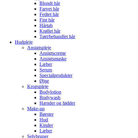
Blondt hår
Farvet hår
Fedtet hår
Fint hår
Hårtab
Krøllet hår
Tørt/behandlet hår
Hudpleje
Ansigtspleje
Ansigtscreme
Ansigtsmaske
Læber
Serum
Specialprodukter
Øjne
Kropspleje
Bodylotion
Bodywash
Hænder og fødder
Make-up
Børster
Hud
Kinder
Læber
Selvbruner