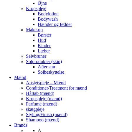
Øjne
Kropspleje
Bodylotion
Bodywash
Hænder og fødder
Make-up
Børster
Hud
Kinder
Læber
Selvbruner
Solprodukter (skin)
After sun
Solbeskyttelse
Mænd
Ansigtspleje – Mænd
Conditioner/Treatment for mænd
Hårtab (mænd)
Kropspleje (mænd)
Parfume (mænd)
skægpleje
Styling/Finish (mænd)
Shampoo (mænd)
Brands
A