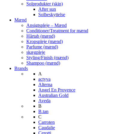
Solprodukter (skin)
After sun
Solbeskyttelse
Mænd
Ansigtspleje – Mænd
Conditioner/Treatment for mænd
Hårtab (mænd)
Kropspleje (mænd)
Parfume (mænd)
skægpleje
Styling/Finish (mænd)
Shampoo (mænd)
Brands
A
actyva
Alterna
Angel En Provence
Australian Gold
Aveda
B
B.tan
C
Carroten
Caudalie
Cerotti