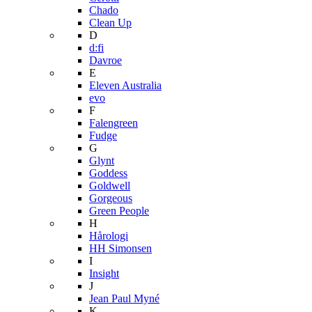
Chado
Clean Up
D
d:fi
Davroe
E
Eleven Australia
evo
F
Falengreen
Fudge
G
Glynt
Goddess
Goldwell
Gorgeous
Green People
H
Hårologi
HH Simonsen
I
Insight
J
Jean Paul Myné
K