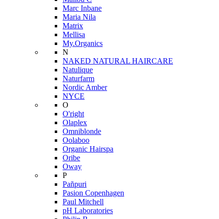
Marc Inbane
Maria Nila
Matrix
Mellisa
My.Organics
N
NAKED NATURAL HAIRCARE
Natulique
Naturfarm
Nordic Amber
NYCE
O
O'right
Olaplex
Omniblonde
Oolaboo
Organic Hairspa
Oribe
Oway
P
Pañpuri
Pasion Copenhagen
Paul Mitchell
pH Laboratories