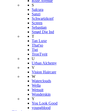
Roze Avenue
S
Salcura
Sanzi
Schwartzkopf
Screen
Sebastian
Smød Dig Ind
T
Tan Luxe
That'so
Tigi
TronTveit
U
Urban Alchemy
V
Vision Haircare
W
Waterclouds
Wella
Wetsuit
Wonderskin
Y
You Look Good
youngblood