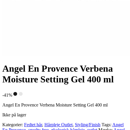
Angel En Provence Verbena
Moisture Setting Gel 400 ml
-41%
Angel En Provence Verbena Moisture Setting Gel 400 ml
Ikke på lager
Kategorier:
Fedtet hår
,
Hårpleje Outlet
,
Styling/Finish
Tags:
Angel
En Provence
,
cruelty free
,
økologisk hårpleje
,
outlet
Mærke:
Angel