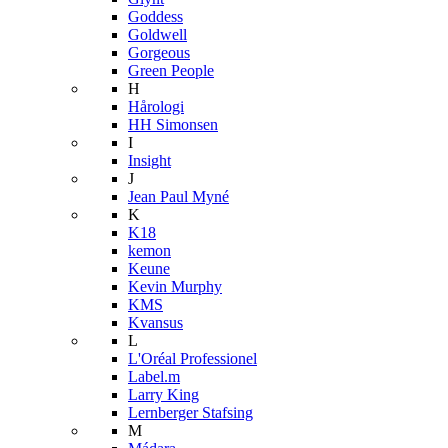
Goddess
Goldwell
Gorgeous
Green People
H
Hårologi
HH Simonsen
I
Insight
J
Jean Paul Myné
K
K18
kemon
Keune
Kevin Murphy
KMS
Kvansus
L
L'Oréal Professionel
Label.m
Larry King
Lernberger Stafsing
M