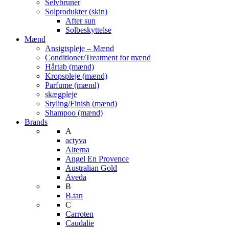
Selvbruner
Solprodukter (skin)
After sun
Solbeskyttelse
Mænd
Ansigtspleje – Mænd
Conditioner/Treatment for mænd
Hårtab (mænd)
Kropspleje (mænd)
Parfume (mænd)
skægpleje
Styling/Finish (mænd)
Shampoo (mænd)
Brands
A
actyva
Alterna
Angel En Provence
Australian Gold
Aveda
B
B.tan
C
Carroten
Caudalie