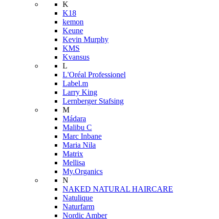
K
K18
kemon
Keune
Kevin Murphy
KMS
Kvansus
L
L'Oréal Professionel
Label.m
Larry King
Lernberger Stafsing
M
Mádara
Malibu C
Marc Inbane
Maria Nila
Matrix
Mellisa
My.Organics
N
NAKED NATURAL HAIRCARE
Natulique
Naturfarm
Nordic Amber