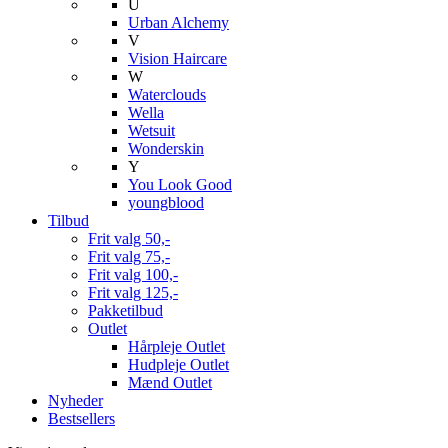
U
Urban Alchemy
V
Vision Haircare
W
Waterclouds
Wella
Wetsuit
Wonderskin
Y
You Look Good
youngblood
Tilbud
Frit valg 50,-
Frit valg 75,-
Frit valg 100,-
Frit valg 125,-
Pakketilbud
Outlet
Hårpleje Outlet
Hudpleje Outlet
Mænd Outlet
Nyheder
Bestsellers