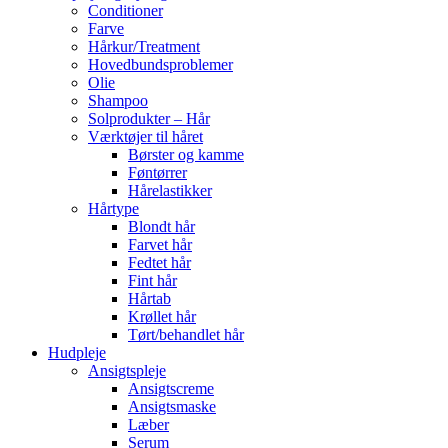
Conditioner
Farve
Hårkur/Treatment
Hovedbundsproblemer
Olie
Shampoo
Solprodukter – Hår
Værktøjer til håret
Børster og kamme
Føntørrer
Hårelastikker
Hårtype
Blondt hår
Farvet hår
Fedtet hår
Fint hår
Hårtab
Krøllet hår
Tørt/behandlet hår
Hudpleje
Ansigtspleje
Ansigtscreme
Ansigtsmaske
Læber
Serum