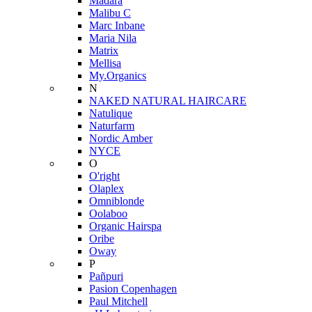
Mádara
Malibu C
Marc Inbane
Maria Nila
Matrix
Mellisa
My.Organics
N
NAKED NATURAL HAIRCARE
Natulique
Naturfarm
Nordic Amber
NYCE
O
O'right
Olaplex
Omniblonde
Oolaboo
Organic Hairspa
Oribe
Oway
P
Pañpuri
Pasion Copenhagen
Paul Mitchell