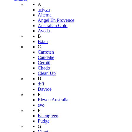
A
actyva
Alterna
Angel En Provence
Australian Gold
Aveda
B
B.tan
C
Carroten
Caudalie
Cerotti
Chado
Clean Up
D
d:fi
Davroe
E
Eleven Australia
evo
F
Falengreen
Fudge
G
Glynt