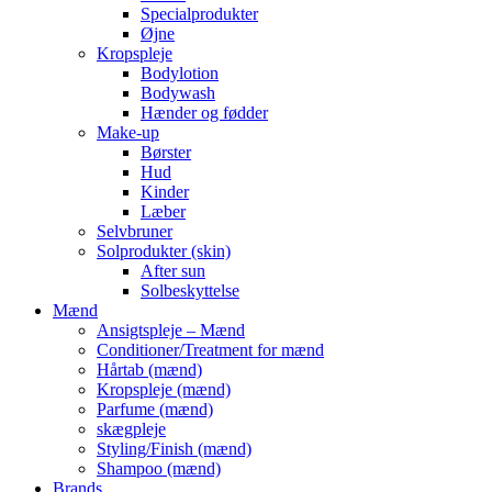
Specialprodukter
Øjne
Kropspleje
Bodylotion
Bodywash
Hænder og fødder
Make-up
Børster
Hud
Kinder
Læber
Selvbruner
Solprodukter (skin)
After sun
Solbeskyttelse
Mænd
Ansigtspleje – Mænd
Conditioner/Treatment for mænd
Hårtab (mænd)
Kropspleje (mænd)
Parfume (mænd)
skægpleje
Styling/Finish (mænd)
Shampoo (mænd)
Brands