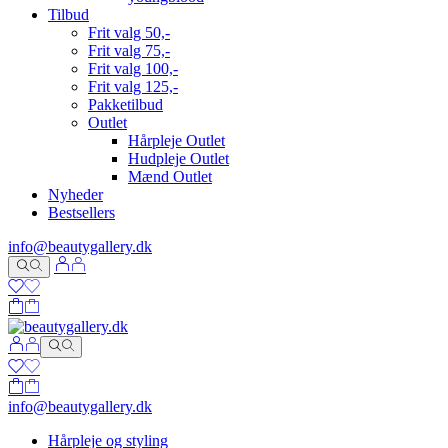
Tilbud
Frit valg 50,-
Frit valg 75,-
Frit valg 100,-
Frit valg 125,-
Pakketilbud
Outlet
Hårpleje Outlet
Hudpleje Outlet
Mænd Outlet
Nyheder
Bestsellers
info@beautygallery.dk
info@beautygallery.dk
Hårpleje og styling