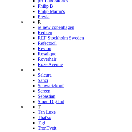
pH Laboratories
Philip B
Philip Martin's
Previa
R
re-new copenhagen
Redken
REF Stockholm Sweden
Refectocil
Revlon
Rosalique
Roverhair
Roze Avenue
S
Salcura
Sanzi
Schwartzkopf
Screen
Sebastian
Smød Dig Ind
T
Tan Luxe
That'so
Tigi
TronTveit