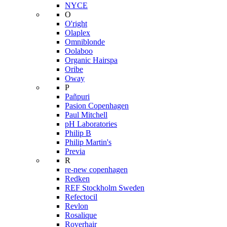
NYCE
O
O'right
Olaplex
Omniblonde
Oolaboo
Organic Hairspa
Oribe
Oway
P
Pañpuri
Pasion Copenhagen
Paul Mitchell
pH Laboratories
Philip B
Philip Martin's
Previa
R
re-new copenhagen
Redken
REF Stockholm Sweden
Refectocil
Revlon
Rosalique
Roverhair