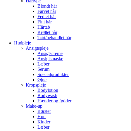
Hårtype
Blondt hår
Farvet hår
Fedtet hår
Fint hår
Hårtab
Krøllet hår
Tørt/behandlet hår
Hudpleje
Ansigtspleje
Ansigtscreme
Ansigtsmaske
Læber
Serum
Specialprodukter
Øjne
Kropspleje
Bodylotion
Bodywash
Hænder og fødder
Make-up
Børster
Hud
Kinder
Læber