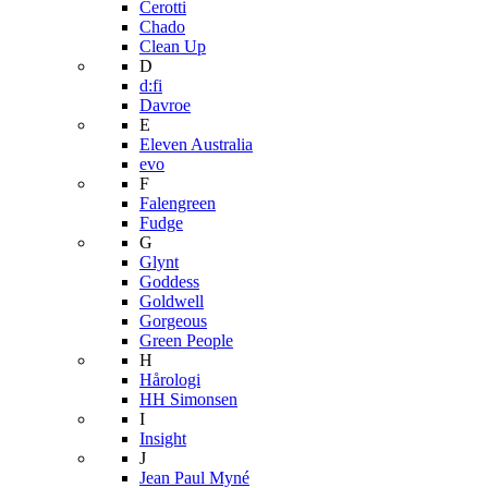
Cerotti
Chado
Clean Up
D
d:fi
Davroe
E
Eleven Australia
evo
F
Falengreen
Fudge
G
Glynt
Goddess
Goldwell
Gorgeous
Green People
H
Hårologi
HH Simonsen
I
Insight
J
Jean Paul Myné