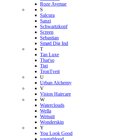
Roze Avenue
S
Salcura
Sanzi
Schwartzkopf
Screen
Sebastian
Smød Dig Ind
T
Tan Luxe
That'so
Tigi
TronTveit
U
Urban Alchemy
V
Vision Haircare
W
Waterclouds
Wella
Wetsuit
Wonderskin
Y
You Look Good
youngblood