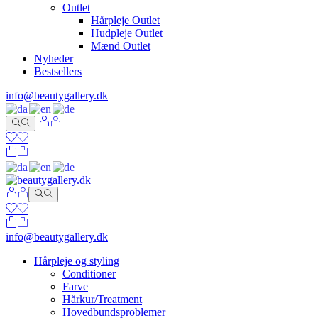
Outlet
Hårpleje Outlet
Hudpleje Outlet
Mænd Outlet
Nyheder
Bestsellers
info@beautygallery.dk
info@beautygallery.dk
Hårpleje og styling
Conditioner
Farve
Hårkur/Treatment
Hovedbundsproblemer