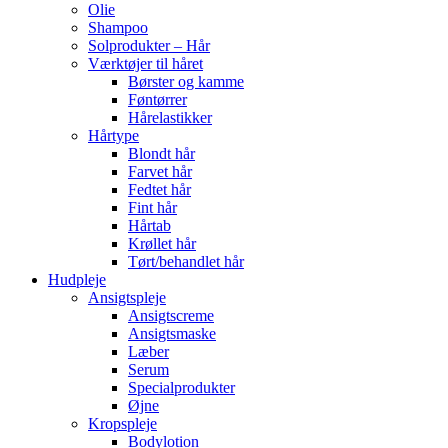
Olie
Shampoo
Solprodukter – Hår
Værktøjer til håret
Børster og kamme
Føntørrer
Hårelastikker
Hårtype
Blondt hår
Farvet hår
Fedtet hår
Fint hår
Hårtab
Krøllet hår
Tørt/behandlet hår
Hudpleje
Ansigtspleje
Ansigtscreme
Ansigtsmaske
Læber
Serum
Specialprodukter
Øjne
Kropspleje
Bodylotion