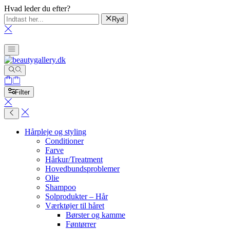
Hvad leder du efter?
Ryd
Filter
Hårpleje og styling
Conditioner
Farve
Hårkur/Treatment
Hovedbundsproblemer
Olie
Shampoo
Solprodukter – Hår
Værktøjer til håret
Børster og kamme
Føntørrer