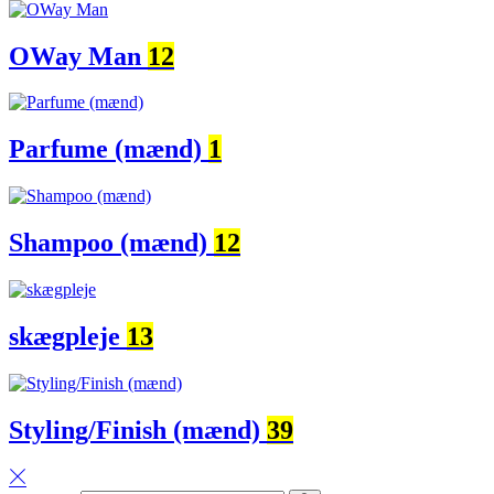
OWay Man
12
Parfume (mænd)
1
Shampoo (mænd)
12
skægpleje
13
Styling/Finish (mænd)
39