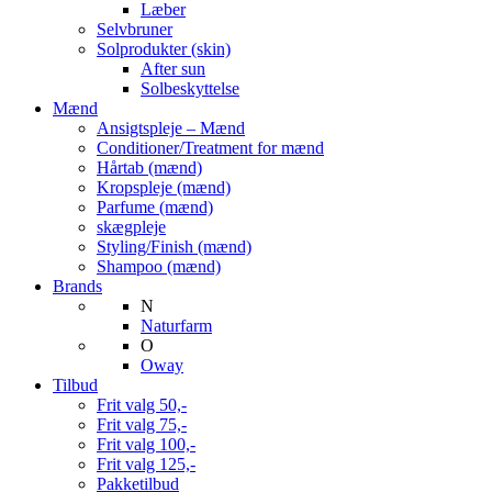
Læber
Selvbruner
Solprodukter (skin)
After sun
Solbeskyttelse
Mænd
Ansigtspleje – Mænd
Conditioner/Treatment for mænd
Hårtab (mænd)
Kropspleje (mænd)
Parfume (mænd)
skægpleje
Styling/Finish (mænd)
Shampoo (mænd)
Brands
N
Naturfarm
O
Oway
Tilbud
Frit valg 50,-
Frit valg 75,-
Frit valg 100,-
Frit valg 125,-
Pakketilbud