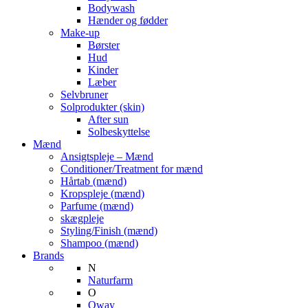
Bodywash
Hænder og fødder
Make-up
Børster
Hud
Kinder
Læber
Selvbruner
Solprodukter (skin)
After sun
Solbeskyttelse
Mænd
Ansigtspleje – Mænd
Conditioner/Treatment for mænd
Hårtab (mænd)
Kropspleje (mænd)
Parfume (mænd)
skægpleje
Styling/Finish (mænd)
Shampoo (mænd)
Brands
N
Naturfarm
O
Oway