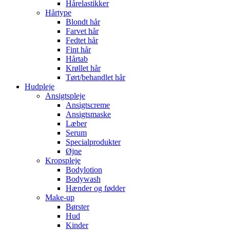
Hårelastikker
Hårtype
Blondt hår
Farvet hår
Fedtet hår
Fint hår
Hårtab
Krøllet hår
Tørt/behandlet hår
Hudpleje
Ansigtspleje
Ansigtscreme
Ansigtsmaske
Læber
Serum
Specialprodukter
Øjne
Kropspleje
Bodylotion
Bodywash
Hænder og fødder
Make-up
Børster
Hud
Kinder