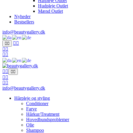
Hårpleje Outlet
Hudpleje Outlet
Mænd Outlet
Nyheder
Bestsellers
info@beautygallery.dk
info@beautygallery.dk
Hårpleje og styling
Conditioner
Farve
Hårkur/Treatment
Hovedbundsproblemer
Olie
Shampoo