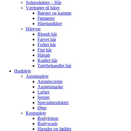
Solprodukter – Hår
Værktøjer til håret
Børster og kamme
Føntørrer
Hårelastikker
Hårtype
Blondt hår
Farvet hår
Fedtet hår
Fint hår
Hårtab
Krøllet hår
Tørt/behandlet hår
Hudpleje
Ansigtspleje
Ansigtscreme
Ansigtsmaske
Læber
Serum
Specialprodukter
Øjne
Kropspleje
Bodylotion
Bodywash
Hænder og fødder