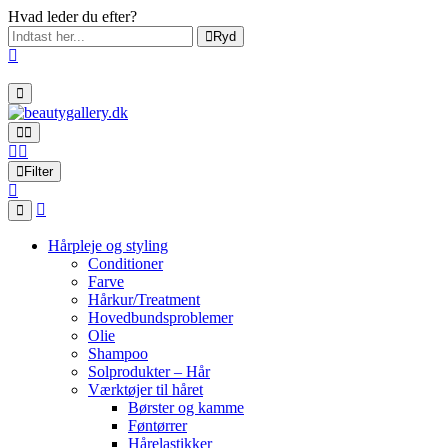
Hvad leder du efter?
Ryd
Filter
Hårpleje og styling
Conditioner
Farve
Hårkur/Treatment
Hovedbundsproblemer
Olie
Shampoo
Solprodukter – Hår
Værktøjer til håret
Børster og kamme
Føntørrer
Hårelastikker