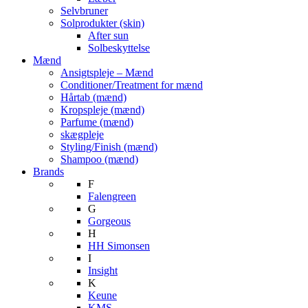
Selvbruner
Solprodukter (skin)
After sun
Solbeskyttelse
Mænd
Ansigtspleje – Mænd
Conditioner/Treatment for mænd
Hårtab (mænd)
Kropspleje (mænd)
Parfume (mænd)
skægpleje
Styling/Finish (mænd)
Shampoo (mænd)
Brands
F
Falengreen
G
Gorgeous
H
HH Simonsen
I
Insight
K
Keune
KMS