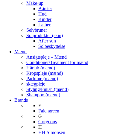
Make-up
Børster
Hud
Kinder
Læber
Selvbruner
Solprodukter (skin)
After sun
Solbeskyttelse
Mænd
Ansigtspleje – Mænd
Conditioner/Treatment for mænd
Hårtab (mænd)
Kropspleje (mænd)
Parfume (mænd)
skægpleje
Styling/Finish (mænd)
Shampoo (mænd)
Brands
F
Falengreen
G
Gorgeous
H
HH Simonsen