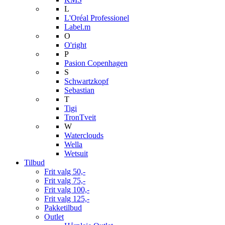
L
L'Oréal Professionel
Label.m
O
O'right
P
Pasion Copenhagen
S
Schwartzkopf
Sebastian
T
Tigi
TronTveit
W
Waterclouds
Wella
Wetsuit
Tilbud
Frit valg 50,-
Frit valg 75,-
Frit valg 100,-
Frit valg 125,-
Pakketilbud
Outlet