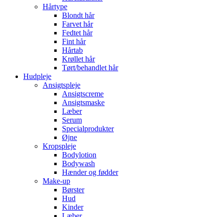
Hårtype
Blondt hår
Farvet hår
Fedtet hår
Fint hår
Hårtab
Krøllet hår
Tørt/behandlet hår
Hudpleje
Ansigtspleje
Ansigtscreme
Ansigtsmaske
Læber
Serum
Specialprodukter
Øjne
Kropspleje
Bodylotion
Bodywash
Hænder og fødder
Make-up
Børster
Hud
Kinder
Læber