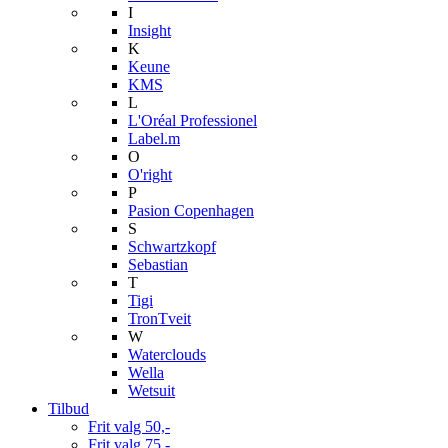
I
Insight
K
Keune
KMS
L
L'Oréal Professionel
Label.m
O
O'right
P
Pasion Copenhagen
S
Schwartzkopf
Sebastian
T
Tigi
TronTveit
W
Waterclouds
Wella
Wetsuit
Tilbud
Frit valg 50,-
Frit valg 75,-