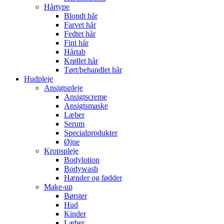
Hårtype
Blondt hår
Farvet hår
Fedtet hår
Fint hår
Hårtab
Krøllet hår
Tørt/behandlet hår
Hudpleje
Ansigtspleje
Ansigtscreme
Ansigtsmaske
Læber
Serum
Specialprodukter
Øjne
Kropspleje
Bodylotion
Bodywash
Hænder og fødder
Make-up
Børster
Hud
Kinder
Læber