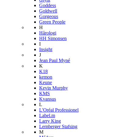
Goddess
Goldwell
Gorgeous
Green People
H
Hårologi
HH Simonsen
I
Insight
J
Jean Paul Myné
K
K18
kemon
Keune
Kevin Murphy
KMS
Kvansus
L
L'Oréal Professionel
Label.m
Larry King
Lernberger Stafsing
M