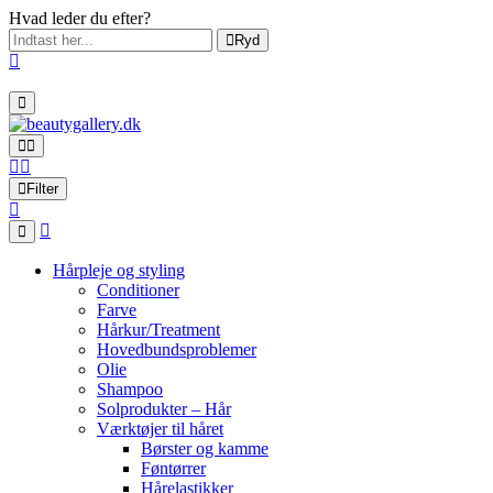
Hvad leder du efter?
Ryd
Filter
Hårpleje og styling
Conditioner
Farve
Hårkur/Treatment
Hovedbundsproblemer
Olie
Shampoo
Solprodukter – Hår
Værktøjer til håret
Børster og kamme
Føntørrer
Hårelastikker