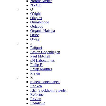
Nordic Amber
NYCE
O
O'right
Olaplex
Omniblonde
Oolaboo
Organic Hairspa
Oribe
Oway
P
Pañpuri
Pasion Copenhagen
Paul Mitchell
pH Laboratories
Philip B
Philip Martin's
Previa
R
re-new copenhagen
Redken
REF Stockholm Sweden
Refectocil
Revlon
Rosalique