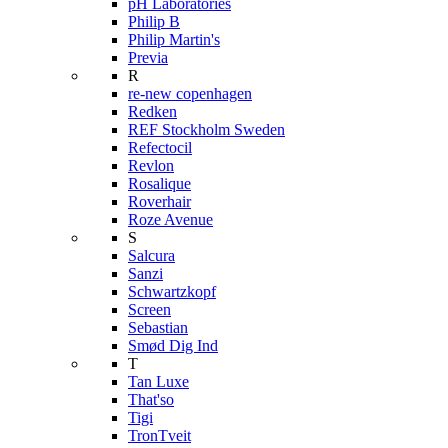
pH Laboratories
Philip B
Philip Martin's
Previa
R
re-new copenhagen
Redken
REF Stockholm Sweden
Refectocil
Revlon
Rosalique
Roverhair
Roze Avenue
S
Salcura
Sanzi
Schwartzkopf
Screen
Sebastian
Smød Dig Ind
T
Tan Luxe
That'so
Tigi
TronTveit