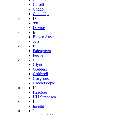
Cerotti
Chado
Clean Up
D
d:fi
Davroe
E
Eleven Australia
evo
F
Falengreen
Fudge
G
Glynt
Goddess
Goldwell
Gorgeous
Green People
H
Hårologi
HH Simonsen
I
Insight
J