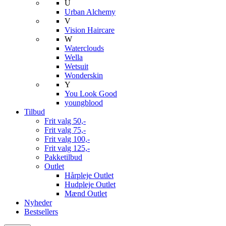
U
Urban Alchemy
V
Vision Haircare
W
Waterclouds
Wella
Wetsuit
Wonderskin
Y
You Look Good
youngblood
Tilbud
Frit valg 50,-
Frit valg 75,-
Frit valg 100,-
Frit valg 125,-
Pakketilbud
Outlet
Hårpleje Outlet
Hudpleje Outlet
Mænd Outlet
Nyheder
Bestsellers