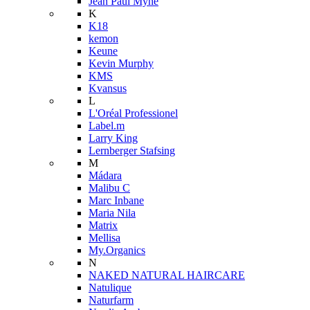
Jean Paul Myné
K
K18
kemon
Keune
Kevin Murphy
KMS
Kvansus
L
L'Oréal Professionel
Label.m
Larry King
Lernberger Stafsing
M
Mádara
Malibu C
Marc Inbane
Maria Nila
Matrix
Mellisa
My.Organics
N
NAKED NATURAL HAIRCARE
Natulique
Naturfarm