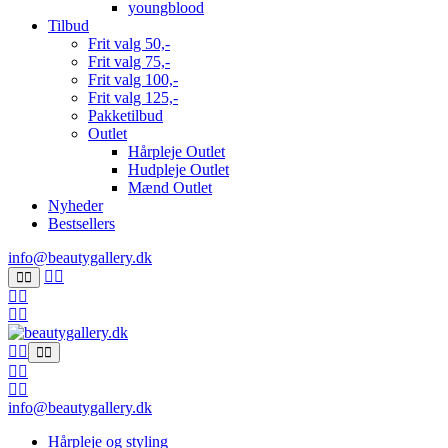
youngblood
Tilbud
Frit valg 50,-
Frit valg 75,-
Frit valg 100,-
Frit valg 125,-
Pakketilbud
Outlet
Hårpleje Outlet
Hudpleje Outlet
Mænd Outlet
Nyheder
Bestsellers
info@beautygallery.dk
info@beautygallery.dk
Hårpleje og styling