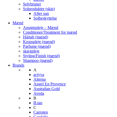
Selvbruner
Solprodukter (skin)
After sun
Solbeskyttelse
Mænd
Ansigtspleje – Mænd
Conditioner/Treatment for mænd
Hårtab (mænd)
Kropspleje (mænd)
Parfume (mænd)
skægpleje
Styling/Finish (mænd)
Shampoo (mænd)
Brands
A
actyva
Alterna
Angel En Provence
Australian Gold
Aveda
B
B.tan
C
Carroten
Caudalie