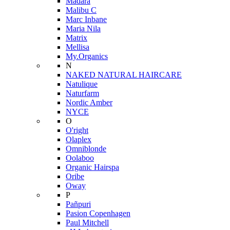
Mádara
Malibu C
Marc Inbane
Maria Nila
Matrix
Mellisa
My.Organics
N
NAKED NATURAL HAIRCARE
Natulique
Naturfarm
Nordic Amber
NYCE
O
O'right
Olaplex
Omniblonde
Oolaboo
Organic Hairspa
Oribe
Oway
P
Pañpuri
Pasion Copenhagen
Paul Mitchell