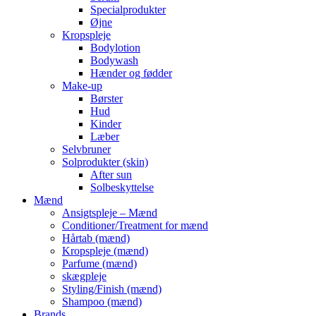
Specialprodukter
Øjne
Kropspleje
Bodylotion
Bodywash
Hænder og fødder
Make-up
Børster
Hud
Kinder
Læber
Selvbruner
Solprodukter (skin)
After sun
Solbeskyttelse
Mænd
Ansigtspleje – Mænd
Conditioner/Treatment for mænd
Hårtab (mænd)
Kropspleje (mænd)
Parfume (mænd)
skægpleje
Styling/Finish (mænd)
Shampoo (mænd)
Brands