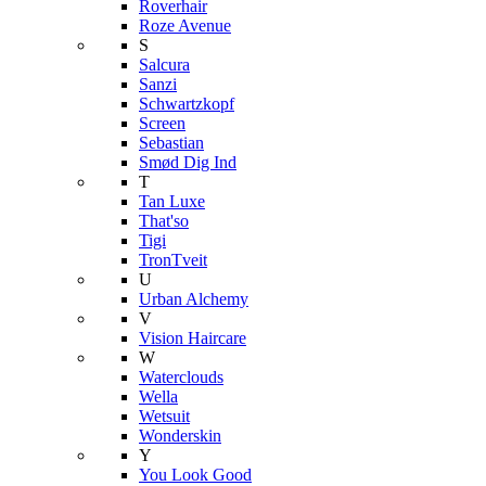
Roverhair
Roze Avenue
S
Salcura
Sanzi
Schwartzkopf
Screen
Sebastian
Smød Dig Ind
T
Tan Luxe
That'so
Tigi
TronTveit
U
Urban Alchemy
V
Vision Haircare
W
Waterclouds
Wella
Wetsuit
Wonderskin
Y
You Look Good