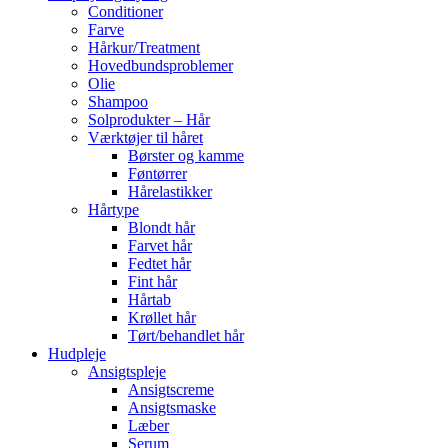
Conditioner
Farve
Hårkur/Treatment
Hovedbundsproblemer
Olie
Shampoo
Solprodukter – Hår
Værktøjer til håret
Børster og kamme
Føntørrer
Hårelastikker
Hårtype
Blondt hår
Farvet hår
Fedtet hår
Fint hår
Hårtab
Krøllet hår
Tørt/behandlet hår
Hudpleje
Ansigtspleje
Ansigtscreme
Ansigtsmaske
Læber
Serum