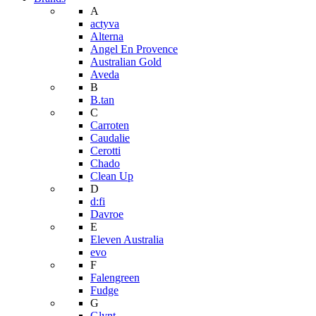
A
actyva
Alterna
Angel En Provence
Australian Gold
Aveda
B
B.tan
C
Carroten
Caudalie
Cerotti
Chado
Clean Up
D
d:fi
Davroe
E
Eleven Australia
evo
F
Falengreen
Fudge
G
Glynt