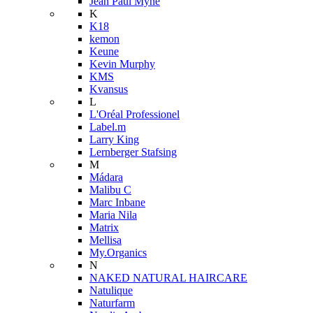
Jean Paul Myné
K
K18
kemon
Keune
Kevin Murphy
KMS
Kvansus
L
L'Oréal Professionel
Label.m
Larry King
Lernberger Stafsing
M
Mádara
Malibu C
Marc Inbane
Maria Nila
Matrix
Mellisa
My.Organics
N
NAKED NATURAL HAIRCARE
Natulique
Naturfarm