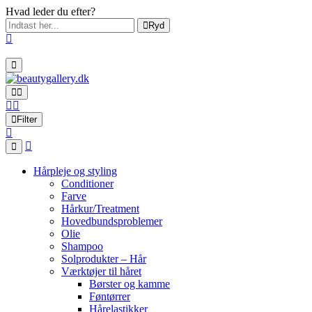
Hvad leder du efter?
Ryd
Filter
Hårpleje og styling
Conditioner
Farve
Hårkur/Treatment
Hovedbundsproblemer
Olie
Shampoo
Solprodukter – Hår
Værktøjer til håret
Børster og kamme
Føntørrer
Hårelastikker