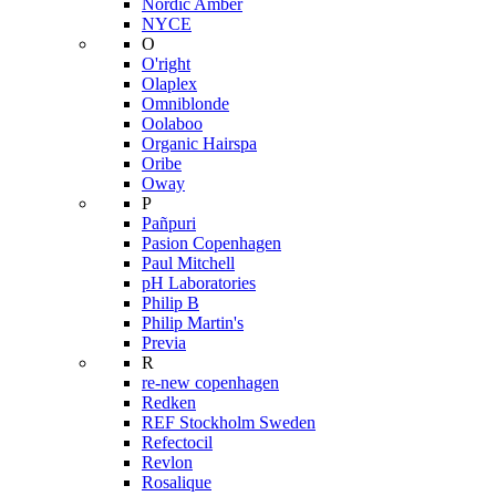
Nordic Amber
NYCE
O
O'right
Olaplex
Omniblonde
Oolaboo
Organic Hairspa
Oribe
Oway
P
Pañpuri
Pasion Copenhagen
Paul Mitchell
pH Laboratories
Philip B
Philip Martin's
Previa
R
re-new copenhagen
Redken
REF Stockholm Sweden
Refectocil
Revlon
Rosalique