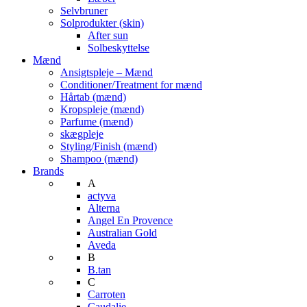
Selvbruner
Solprodukter (skin)
After sun
Solbeskyttelse
Mænd
Ansigtspleje – Mænd
Conditioner/Treatment for mænd
Hårtab (mænd)
Kropspleje (mænd)
Parfume (mænd)
skægpleje
Styling/Finish (mænd)
Shampoo (mænd)
Brands
A
actyva
Alterna
Angel En Provence
Australian Gold
Aveda
B
B.tan
C
Carroten
Caudalie