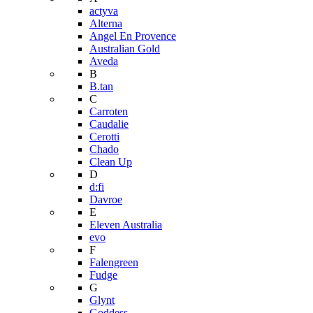
actyva
Alterna
Angel En Provence
Australian Gold
Aveda
B
B.tan
C
Carroten
Caudalie
Cerotti
Chado
Clean Up
D
d:fi
Davroe
E
Eleven Australia
evo
F
Falengreen
Fudge
G
Glynt
Goddess