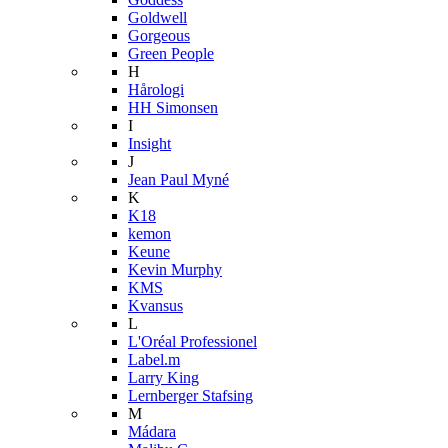
Goldwell
Gorgeous
Green People
H
Hårologi
HH Simonsen
I
Insight
J
Jean Paul Myné
K
K18
kemon
Keune
Kevin Murphy
KMS
Kvansus
L
L'Oréal Professionel
Label.m
Larry King
Lernberger Stafsing
M
Mádara