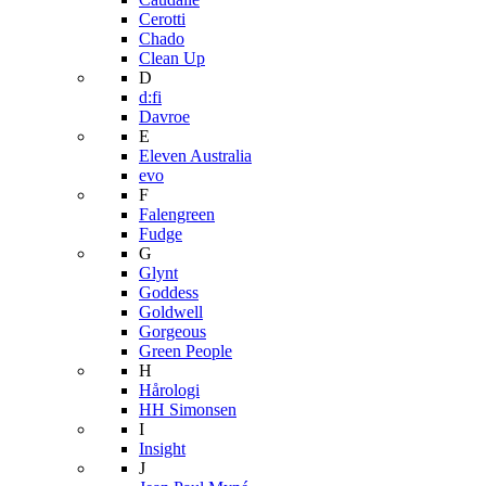
Cerotti
Chado
Clean Up
D
d:fi
Davroe
E
Eleven Australia
evo
F
Falengreen
Fudge
G
Glynt
Goddess
Goldwell
Gorgeous
Green People
H
Hårologi
HH Simonsen
I
Insight
J