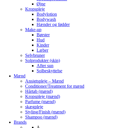
Øjne
Kropspleje
Bodylotion
Bodywash
Hænder og fødder
Make-up
Børster
Hud
Kinder
Læber
Selvbruner
Solprodukter (skin)
After sun
Solbeskyttelse
Mænd
Ansigtspleje – Mænd
Conditioner/Treatment for mænd
Hårtab (mænd)
Kropspleje (mænd)
Parfume (mænd)
skægpleje
Styling/Finish (mænd)
Shampoo (mænd)
Brands
A