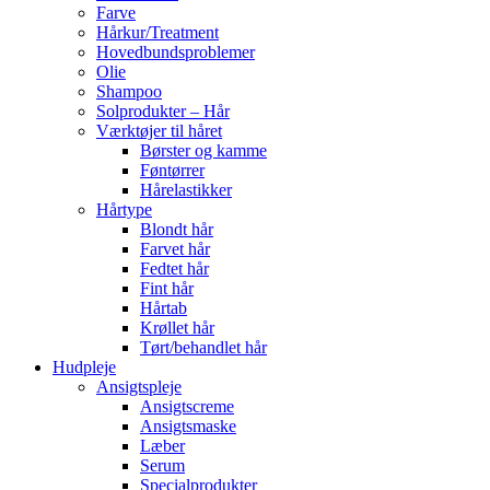
Farve
Hårkur/Treatment
Hovedbundsproblemer
Olie
Shampoo
Solprodukter – Hår
Værktøjer til håret
Børster og kamme
Føntørrer
Hårelastikker
Hårtype
Blondt hår
Farvet hår
Fedtet hår
Fint hår
Hårtab
Krøllet hår
Tørt/behandlet hår
Hudpleje
Ansigtspleje
Ansigtscreme
Ansigtsmaske
Læber
Serum
Specialprodukter