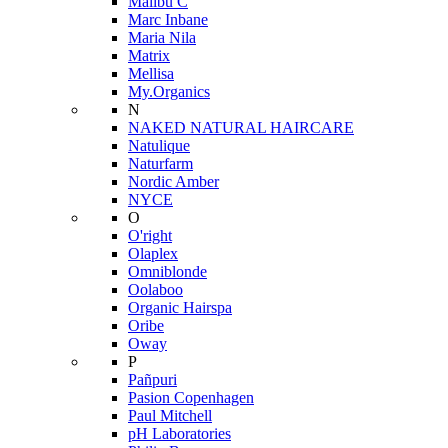
Malibu C
Marc Inbane
Maria Nila
Matrix
Mellisa
My.Organics
N
NAKED NATURAL HAIRCARE
Natulique
Naturfarm
Nordic Amber
NYCE
O
O'right
Olaplex
Omniblonde
Oolaboo
Organic Hairspa
Oribe
Oway
P
Pañpuri
Pasion Copenhagen
Paul Mitchell
pH Laboratories