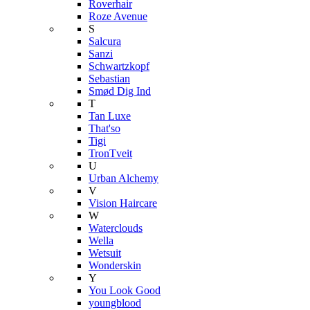
Roverhair
Roze Avenue
S
Salcura
Sanzi
Schwartzkopf
Sebastian
Smød Dig Ind
T
Tan Luxe
That'so
Tigi
TronTveit
U
Urban Alchemy
V
Vision Haircare
W
Waterclouds
Wella
Wetsuit
Wonderskin
Y
You Look Good
youngblood