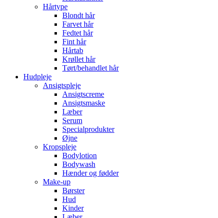
Hårtype
Blondt hår
Farvet hår
Fedtet hår
Fint hår
Hårtab
Krøllet hår
Tørt/behandlet hår
Hudpleje
Ansigtspleje
Ansigtscreme
Ansigtsmaske
Læber
Serum
Specialprodukter
Øjne
Kropspleje
Bodylotion
Bodywash
Hænder og fødder
Make-up
Børster
Hud
Kinder
Læber