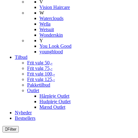
V
Vision Haircare
W
Waterclouds
Wella
Wetsuit
Wonderskin
Y
You Look Good
youngblood
Tilbud
Frit valg 50,-
Frit valg 75,-
Frit valg 100,-
Frit valg 125,-
Pakketilbud
Outlet
Hårpleje Outlet
Hudpleje Outlet
Mænd Outlet
Nyheder
Bestsellers
Filter