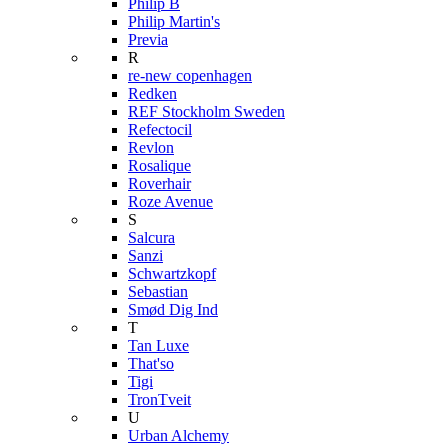
Philip B
Philip Martin's
Previa
R
re-new copenhagen
Redken
REF Stockholm Sweden
Refectocil
Revlon
Rosalique
Roverhair
Roze Avenue
S
Salcura
Sanzi
Schwartzkopf
Sebastian
Smød Dig Ind
T
Tan Luxe
That'so
Tigi
TronTveit
U
Urban Alchemy