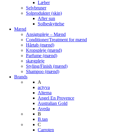
Læber
Selvbruner
Solprodukter (skin)
After sun
Solbeskyttelse
Mænd
Ansigtspleje – Mænd
Conditioner/Treatment for mænd
Hårtab (mænd)
Kropspleje (mænd)
Parfume (mænd)
skægpleje
Styling/Finish (mænd)
Shampoo (mænd)
Brands
A
actyva
Alterna
Angel En Provence
Australian Gold
Aveda
B
B.tan
C
Carroten