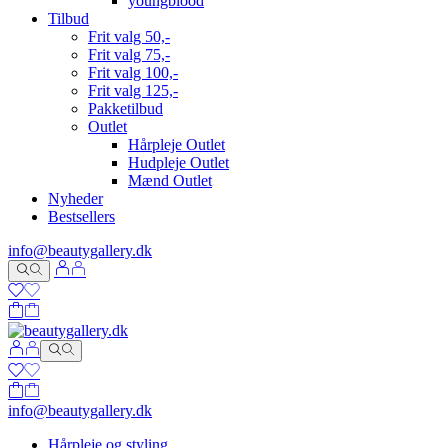
youngblood
Tilbud
Frit valg 50,-
Frit valg 75,-
Frit valg 100,-
Frit valg 125,-
Pakketilbud
Outlet
Hårpleje Outlet
Hudpleje Outlet
Mænd Outlet
Nyheder
Bestsellers
info@beautygallery.dk
info@beautygallery.dk
Hårpleje og styling