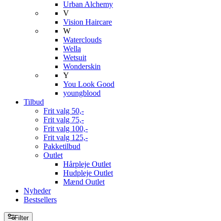
Urban Alchemy
V
Vision Haircare
W
Waterclouds
Wella
Wetsuit
Wonderskin
Y
You Look Good
youngblood
Tilbud
Frit valg 50,-
Frit valg 75,-
Frit valg 100,-
Frit valg 125,-
Pakketilbud
Outlet
Hårpleje Outlet
Hudpleje Outlet
Mænd Outlet
Nyheder
Bestsellers
Filter