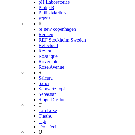
pH Laboratories
Philip B
Philip Martin's
Previa
R
re-new copenhagen
Redken
REF Stockholm Sweden
Refectocil
Revlon
Rosalique
Roverhair
Roze Avenue
S
Salcura
Sanzi
Schwartzkopf
Sebastian
Smød Dig Ind
T
Tan Luxe
That'so
Tigi
TronTveit
U