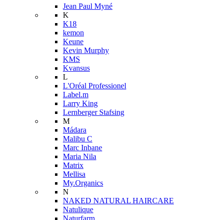
Jean Paul Myné
K
K18
kemon
Keune
Kevin Murphy
KMS
Kvansus
L
L'Oréal Professionel
Label.m
Larry King
Lernberger Stafsing
M
Mádara
Malibu C
Marc Inbane
Maria Nila
Matrix
Mellisa
My.Organics
N
NAKED NATURAL HAIRCARE
Natulique
Naturfarm