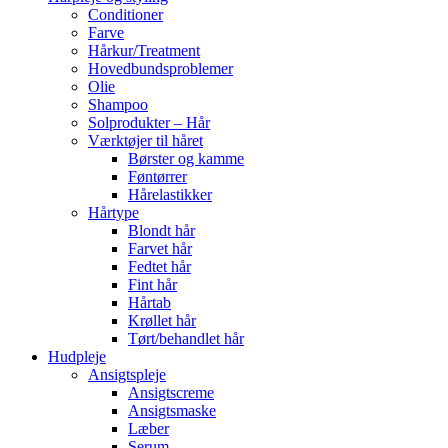
Conditioner
Farve
Hårkur/Treatment
Hovedbundsproblemer
Olie
Shampoo
Solprodukter – Hår
Værktøjer til håret
Børster og kamme
Føntørrer
Hårelastikker
Hårtype
Blondt hår
Farvet hår
Fedtet hår
Fint hår
Hårtab
Krøllet hår
Tørt/behandlet hår
Hudpleje
Ansigtspleje
Ansigtscreme
Ansigtsmaske
Læber
Serum