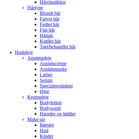
Hårelastikker
Hårtype
Blondt hår
Farvet hår
Fedtet hår
Fint hår
Hårtab
Krøllet hår
Tørt/behandlet hår
Hudpleje
Ansigtspleje
Ansigtscreme
Ansigtsmaske
Læber
Serum
Specialprodukter
Øjne
Kropspleje
Bodylotion
Bodywash
Hænder og fødder
Make-up
Børster
Hud
Kinder