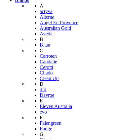
Brands
A
actyva
Alterna
Angel En Provence
Australian Gold
Aveda
B
B.tan
C
Carroten
Caudalie
Cerotti
Chado
Clean Up
D
d:fi
Davroe
E
Eleven Australia
evo
F
Falengreen
Fudge
G