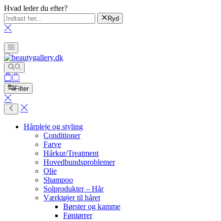
Hvad leder du efter?
Ryd
Filter
Hårpleje og styling
Conditioner
Farve
Hårkur/Treatment
Hovedbundsproblemer
Olie
Shampoo
Solprodukter – Hår
Værktøjer til håret
Børster og kamme
Føntørrer