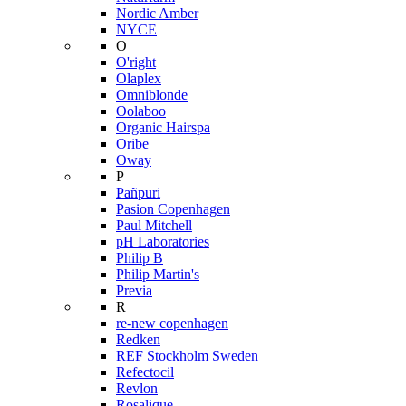
Nordic Amber
NYCE
O
O'right
Olaplex
Omniblonde
Oolaboo
Organic Hairspa
Oribe
Oway
P
Pañpuri
Pasion Copenhagen
Paul Mitchell
pH Laboratories
Philip B
Philip Martin's
Previa
R
re-new copenhagen
Redken
REF Stockholm Sweden
Refectocil
Revlon
Rosalique