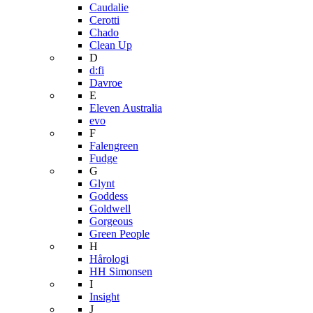
Caudalie
Cerotti
Chado
Clean Up
D
d:fi
Davroe
E
Eleven Australia
evo
F
Falengreen
Fudge
G
Glynt
Goddess
Goldwell
Gorgeous
Green People
H
Hårologi
HH Simonsen
I
Insight
J