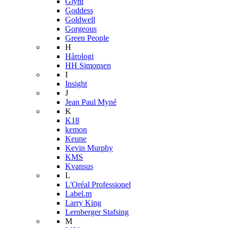
Glynt
Goddess
Goldwell
Gorgeous
Green People
H
Hårologi
HH Simonsen
I
Insight
J
Jean Paul Myné
K
K18
kemon
Keune
Kevin Murphy
KMS
Kvansus
L
L'Oréal Professionel
Label.m
Larry King
Lernberger Stafsing
M