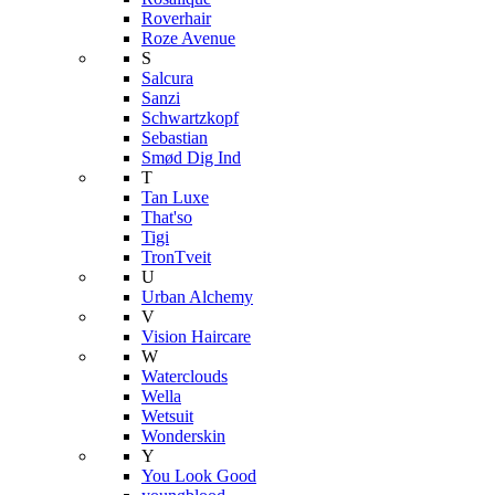
Roverhair
Roze Avenue
S
Salcura
Sanzi
Schwartzkopf
Sebastian
Smød Dig Ind
T
Tan Luxe
That'so
Tigi
TronTveit
U
Urban Alchemy
V
Vision Haircare
W
Waterclouds
Wella
Wetsuit
Wonderskin
Y
You Look Good