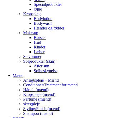
Specialprodukter
Øjne
Kropspleje
Bodylotion
Bodywash
Hænder og fødder
Make-up
Børster
Hud
Kinder
Læber
Selvbruner
Solprodukter (skin)
After sun
Solbeskyttelse
Mænd
Ansigtspleje – Mænd
Conditioner/Treatment for mænd
Hårtab (mænd)
Kropspleje (mænd)
Parfume (mænd)
skægpleje
Styling/Finish (mænd)
Shampoo (mænd)