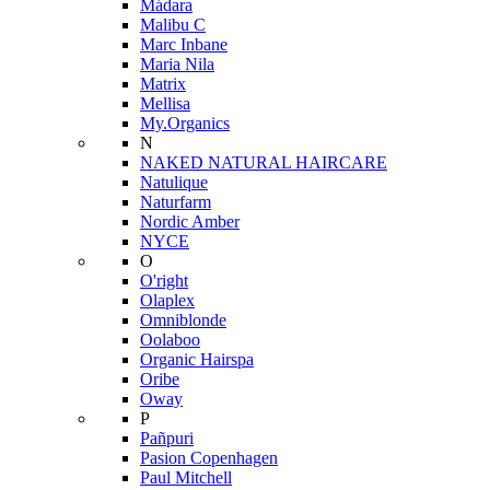
Mádara
Malibu C
Marc Inbane
Maria Nila
Matrix
Mellisa
My.Organics
N
NAKED NATURAL HAIRCARE
Natulique
Naturfarm
Nordic Amber
NYCE
O
O'right
Olaplex
Omniblonde
Oolaboo
Organic Hairspa
Oribe
Oway
P
Pañpuri
Pasion Copenhagen
Paul Mitchell