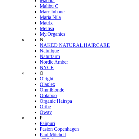
Mádara
Malibu C
Marc Inbane
Maria Nila
Matrix
Mellisa
My.Organics
N
NAKED NATURAL HAIRCARE
Natulique
Naturfarm
Nordic Amber
NYCE
O
O'right
Olaplex
Omniblonde
Oolaboo
Organic Hairspa
Oribe
Oway
P
Pañpuri
Pasion Copenhagen
Paul Mitchell