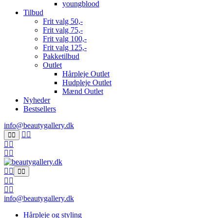
youngblood
Tilbud
Frit valg 50,-
Frit valg 75,-
Frit valg 100,-
Frit valg 125,-
Pakketilbud
Outlet
Hårpleje Outlet
Hudpleje Outlet
Mænd Outlet
Nyheder
Bestsellers
info@beautygallery.dk
info@beautygallery.dk
Hårpleje og styling