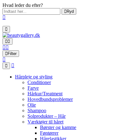
Hvad leder du efter?
Ryd
Filter
Hårpleje og styling
Conditioner
Farve
Hårkur/Treatment
Hovedbundsproblemer
Olie
Shampoo
Solprodukter – Hår
Værktøjer til håret
Børster og kamme
Føntørrer
Hårelastikker