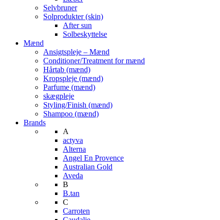
Selvbruner
Solprodukter (skin)
After sun
Solbeskyttelse
Mænd
Ansigtspleje – Mænd
Conditioner/Treatment for mænd
Hårtab (mænd)
Kropspleje (mænd)
Parfume (mænd)
skægpleje
Styling/Finish (mænd)
Shampoo (mænd)
Brands
A
actyva
Alterna
Angel En Provence
Australian Gold
Aveda
B
B.tan
C
Carroten
Caudalie