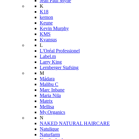
Jean Paul Myné
K
K18
kemon
Keune
Kevin Murphy
KMS
Kvansus
L
L'Oréal Professionel
Label.m
Larry King
Lernberger Stafsing
M
Mádara
Malibu C
Marc Inbane
Maria Nila
Matrix
Mellisa
My.Organics
N
NAKED NATURAL HAIRCARE
Natulique
Naturfarm