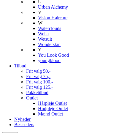
U
Urban Alchemy
V
Vision Haircare
W
Waterclouds
Wella
Wetsuit
Wonderskin
Y
You Look Good
youngblood
Tilbud
Frit valg 50,-
Frit valg 75,-
Frit valg 100,-
Frit valg 125,-
Pakketilbud
Outlet
Hårpleje Outlet
Hudpleje Outlet
Mænd Outlet
Nyheder
Bestsellers