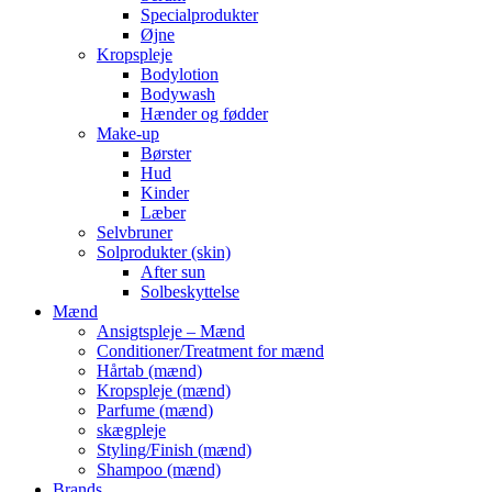
Specialprodukter
Øjne
Kropspleje
Bodylotion
Bodywash
Hænder og fødder
Make-up
Børster
Hud
Kinder
Læber
Selvbruner
Solprodukter (skin)
After sun
Solbeskyttelse
Mænd
Ansigtspleje – Mænd
Conditioner/Treatment for mænd
Hårtab (mænd)
Kropspleje (mænd)
Parfume (mænd)
skægpleje
Styling/Finish (mænd)
Shampoo (mænd)
Brands