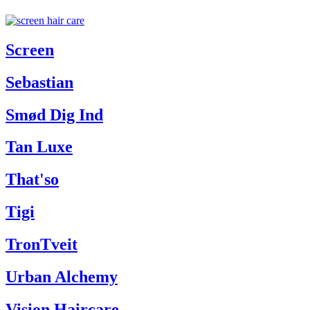
Screen
Sebastian
Smød Dig Ind
Tan Luxe
That'so
Tigi
TronTveit
Urban Alchemy
Vision Haircare