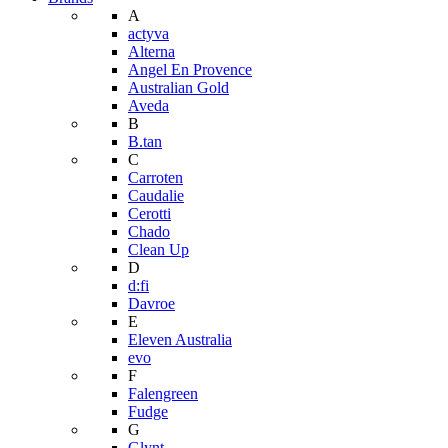
A
actyva
Alterna
Angel En Provence
Australian Gold
Aveda
B
B.tan
C
Carroten
Caudalie
Cerotti
Chado
Clean Up
D
d:fi
Davroe
E
Eleven Australia
evo
F
Falengreen
Fudge
G
Glynt