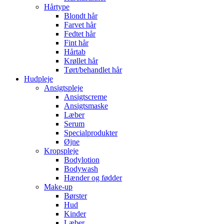
Hårtype
Blondt hår
Farvet hår
Fedtet hår
Fint hår
Hårtab
Krøllet hår
Tørt/behandlet hår
Hudpleje
Ansigtspleje
Ansigtscreme
Ansigtsmaske
Læber
Serum
Specialprodukter
Øjne
Kropspleje
Bodylotion
Bodywash
Hænder og fødder
Make-up
Børster
Hud
Kinder
Læber