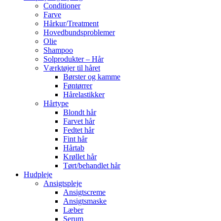
Conditioner
Farve
Hårkur/Treatment
Hovedbundsproblemer
Olie
Shampoo
Solprodukter – Hår
Værktøjer til håret
Børster og kamme
Føntørrer
Hårelastikker
Hårtype
Blondt hår
Farvet hår
Fedtet hår
Fint hår
Hårtab
Krøllet hår
Tørt/behandlet hår
Hudpleje
Ansigtspleje
Ansigtscreme
Ansigtsmaske
Læber
Serum