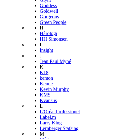
Goddess
Goldwell
Gorgeous
Green People
H
Hårologi
HH Simonsen
I
Insight
J
Jean Paul Myné
K
K18
kemon
Keune
Kevin Murphy
KMS
Kvansus
L
L'Oréal Professionel
Label.m
Larry King
Lernberger Stafsing
M