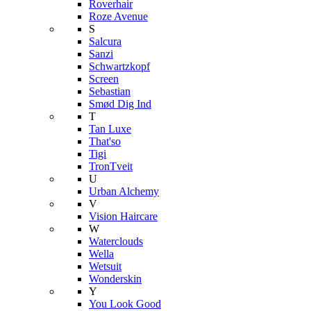
Roverhair
Roze Avenue
S
Salcura
Sanzi
Schwartzkopf
Screen
Sebastian
Smød Dig Ind
T
Tan Luxe
That'so
Tigi
TronTveit
U
Urban Alchemy
V
Vision Haircare
W
Waterclouds
Wella
Wetsuit
Wonderskin
Y
You Look Good