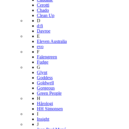
Cerotti
Chado
Clean Up
D
d:fi
Davroe
E
Eleven Australia
evo
F
Falengreen
Fudge
G
Glynt
Goddess
Goldwell
Gorgeous
Green People
H
Hårologi
HH Simonsen
I
Insight
J