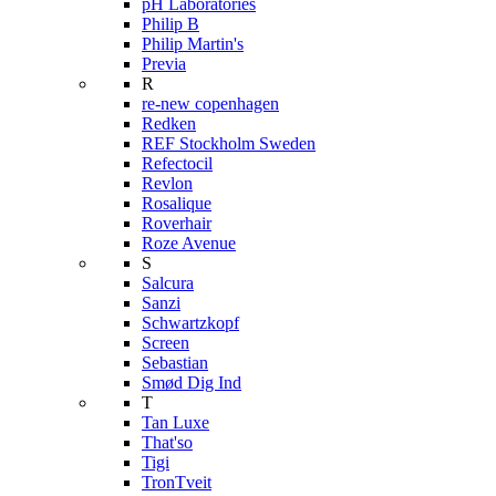
pH Laboratories
Philip B
Philip Martin's
Previa
R
re-new copenhagen
Redken
REF Stockholm Sweden
Refectocil
Revlon
Rosalique
Roverhair
Roze Avenue
S
Salcura
Sanzi
Schwartzkopf
Screen
Sebastian
Smød Dig Ind
T
Tan Luxe
That'so
Tigi
TronTveit