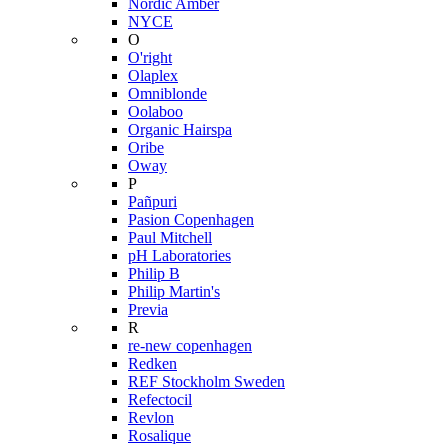
Nordic Amber
NYCE
O
O'right
Olaplex
Omniblonde
Oolaboo
Organic Hairspa
Oribe
Oway
P
Pañpuri
Pasion Copenhagen
Paul Mitchell
pH Laboratories
Philip B
Philip Martin's
Previa
R
re-new copenhagen
Redken
REF Stockholm Sweden
Refectocil
Revlon
Rosalique