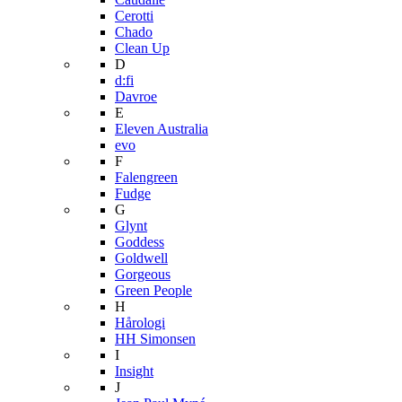
Cerotti
Chado
Clean Up
D
d:fi
Davroe
E
Eleven Australia
evo
F
Falengreen
Fudge
G
Glynt
Goddess
Goldwell
Gorgeous
Green People
H
Hårologi
HH Simonsen
I
Insight
J