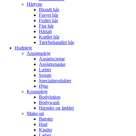
Hårtype
Blondt hår
Farvet hår
Fedtet hår
Fint hår
Hårtab
Krøllet hår
Tørt/behandlet hår
Hudpleje
Ansigtspleje
Ansigtscreme
Ansigtsmaske
Læber
Serum
Specialprodukter
Øjne
Kropspleje
Bodylotion
Bodywash
Hænder og fødder
Make-up
Børster
Hud
Kinder
Læber