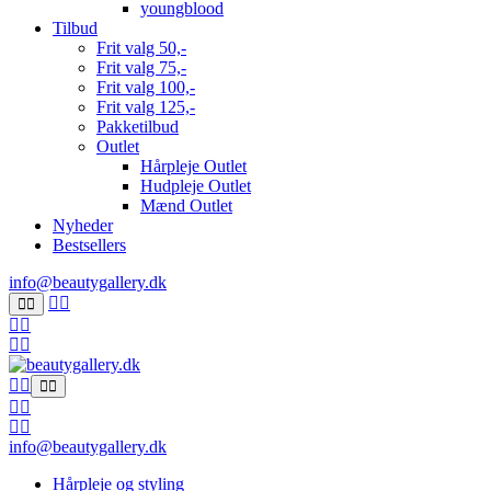
youngblood
Tilbud
Frit valg 50,-
Frit valg 75,-
Frit valg 100,-
Frit valg 125,-
Pakketilbud
Outlet
Hårpleje Outlet
Hudpleje Outlet
Mænd Outlet
Nyheder
Bestsellers
info@beautygallery.dk
info@beautygallery.dk
Hårpleje og styling