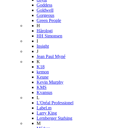
Goddess
Goldwell
Gorgeous
Green People
H
Hårologi
HH Simonsen
I
Insight
J
Jean Paul Myné
K
K18
kemon
Keune
Kevin Murphy
KMS
Kvansus
L
L'Oréal Professionel
Label.m
Larry King
Lernberger Stafsing
M