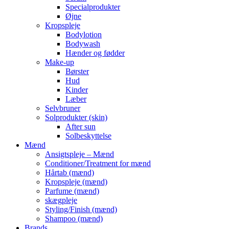
Specialprodukter
Øjne
Kropspleje
Bodylotion
Bodywash
Hænder og fødder
Make-up
Børster
Hud
Kinder
Læber
Selvbruner
Solprodukter (skin)
After sun
Solbeskyttelse
Mænd
Ansigtspleje – Mænd
Conditioner/Treatment for mænd
Hårtab (mænd)
Kropspleje (mænd)
Parfume (mænd)
skægpleje
Styling/Finish (mænd)
Shampoo (mænd)
Brands