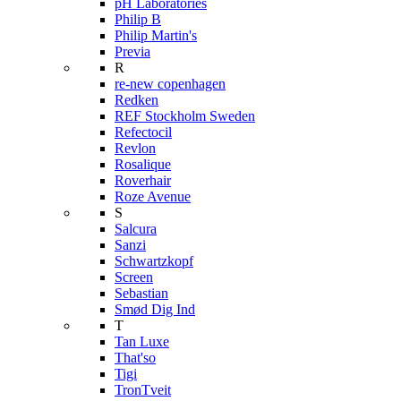
pH Laboratories
Philip B
Philip Martin's
Previa
R
re-new copenhagen
Redken
REF Stockholm Sweden
Refectocil
Revlon
Rosalique
Roverhair
Roze Avenue
S
Salcura
Sanzi
Schwartzkopf
Screen
Sebastian
Smød Dig Ind
T
Tan Luxe
That'so
Tigi
TronTveit