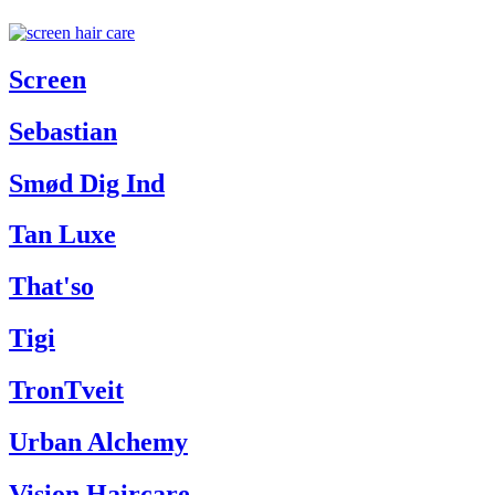
Screen
Sebastian
Smød Dig Ind
Tan Luxe
That'so
Tigi
TronTveit
Urban Alchemy
Vision Haircare