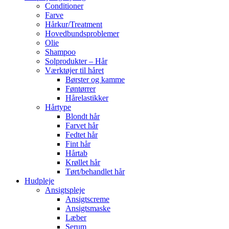
Conditioner
Farve
Hårkur/Treatment
Hovedbundsproblemer
Olie
Shampoo
Solprodukter – Hår
Værktøjer til håret
Børster og kamme
Føntørrer
Hårelastikker
Hårtype
Blondt hår
Farvet hår
Fedtet hår
Fint hår
Hårtab
Krøllet hår
Tørt/behandlet hår
Hudpleje
Ansigtspleje
Ansigtscreme
Ansigtsmaske
Læber
Serum