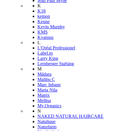
Jean Paul Myné
K
K18
kemon
Keune
Kevin Murphy
KMS
Kvansus
L
L'Oréal Professionel
Label.m
Larry King
Lernberger Stafsing
M
Mádara
Malibu C
Marc Inbane
Maria Nila
Matrix
Mellisa
My.Organics
N
NAKED NATURAL HAIRCARE
Natulique
Naturfarm