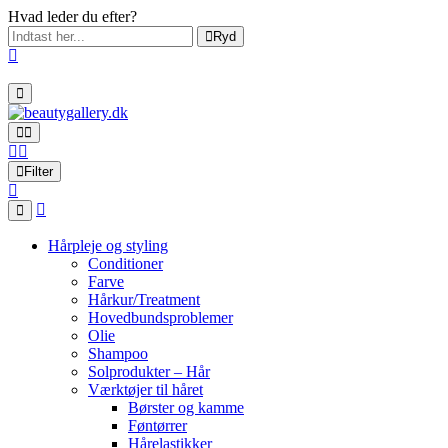
Hvad leder du efter?
Ryd
Filter
Hårpleje og styling
Conditioner
Farve
Hårkur/Treatment
Hovedbundsproblemer
Olie
Shampoo
Solprodukter – Hår
Værktøjer til håret
Børster og kamme
Føntørrer
Hårelastikker