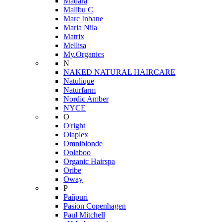
Mádara
Malibu C
Marc Inbane
Maria Nila
Matrix
Mellisa
My.Organics
N
NAKED NATURAL HAIRCARE
Natulique
Naturfarm
Nordic Amber
NYCE
O
O'right
Olaplex
Omniblonde
Oolaboo
Organic Hairspa
Oribe
Oway
P
Pañpuri
Pasion Copenhagen
Paul Mitchell