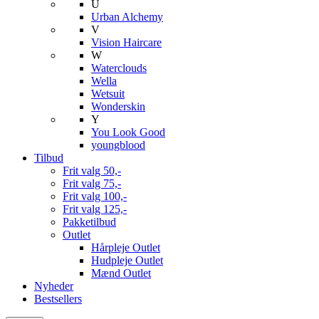
U
Urban Alchemy
V
Vision Haircare
W
Waterclouds
Wella
Wetsuit
Wonderskin
Y
You Look Good
youngblood
Tilbud
Frit valg 50,-
Frit valg 75,-
Frit valg 100,-
Frit valg 125,-
Pakketilbud
Outlet
Hårpleje Outlet
Hudpleje Outlet
Mænd Outlet
Nyheder
Bestsellers