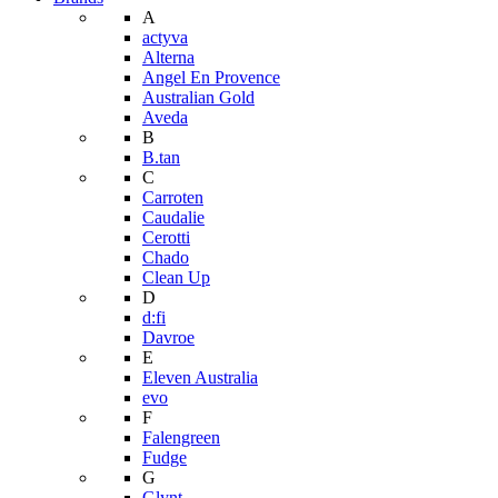
A
actyva
Alterna
Angel En Provence
Australian Gold
Aveda
B
B.tan
C
Carroten
Caudalie
Cerotti
Chado
Clean Up
D
d:fi
Davroe
E
Eleven Australia
evo
F
Falengreen
Fudge
G
Glynt