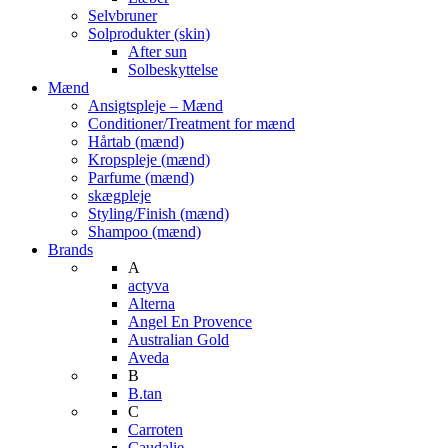
Selvbruner
Solprodukter (skin)
After sun
Solbeskyttelse
Mænd
Ansigtspleje – Mænd
Conditioner/Treatment for mænd
Hårtab (mænd)
Kropspleje (mænd)
Parfume (mænd)
skægpleje
Styling/Finish (mænd)
Shampoo (mænd)
Brands
A
actyva
Alterna
Angel En Provence
Australian Gold
Aveda
B
B.tan
C
Carroten
Caudalie