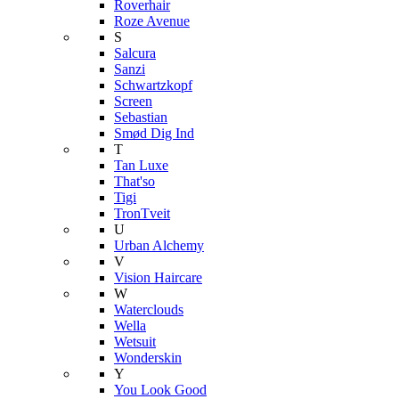
Roverhair
Roze Avenue
S
Salcura
Sanzi
Schwartzkopf
Screen
Sebastian
Smød Dig Ind
T
Tan Luxe
That'so
Tigi
TronTveit
U
Urban Alchemy
V
Vision Haircare
W
Waterclouds
Wella
Wetsuit
Wonderskin
Y
You Look Good