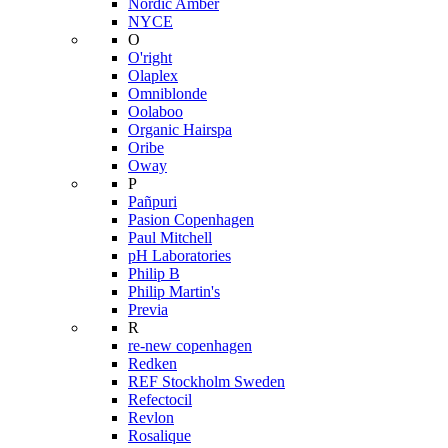
Nordic Amber
NYCE
O
O'right
Olaplex
Omniblonde
Oolaboo
Organic Hairspa
Oribe
Oway
P
Pañpuri
Pasion Copenhagen
Paul Mitchell
pH Laboratories
Philip B
Philip Martin's
Previa
R
re-new copenhagen
Redken
REF Stockholm Sweden
Refectocil
Revlon
Rosalique