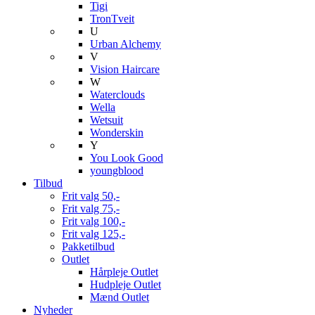
Tigi
TronTveit
U
Urban Alchemy
V
Vision Haircare
W
Waterclouds
Wella
Wetsuit
Wonderskin
Y
You Look Good
youngblood
Tilbud
Frit valg 50,-
Frit valg 75,-
Frit valg 100,-
Frit valg 125,-
Pakketilbud
Outlet
Hårpleje Outlet
Hudpleje Outlet
Mænd Outlet
Nyheder