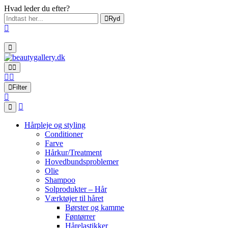
Hvad leder du efter?
Ryd
Filter
Hårpleje og styling
Conditioner
Farve
Hårkur/Treatment
Hovedbundsproblemer
Olie
Shampoo
Solprodukter – Hår
Værktøjer til håret
Børster og kamme
Føntørrer
Hårelastikker