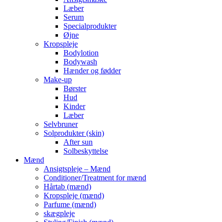
Læber
Serum
Specialprodukter
Øjne
Kropspleje
Bodylotion
Bodywash
Hænder og fødder
Make-up
Børster
Hud
Kinder
Læber
Selvbruner
Solprodukter (skin)
After sun
Solbeskyttelse
Mænd
Ansigtspleje – Mænd
Conditioner/Treatment for mænd
Hårtab (mænd)
Kropspleje (mænd)
Parfume (mænd)
skægpleje