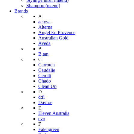
Styling/Finish (mænd)
Shampoo (mænd)
Brands
A
actyva
Alterna
Angel En Provence
Australian Gold
Aveda
B
B.tan
C
Carroten
Caudalie
Cerotti
Chado
Clean Up
D
d:fi
Davroe
E
Eleven Australia
evo
F
Falengreen