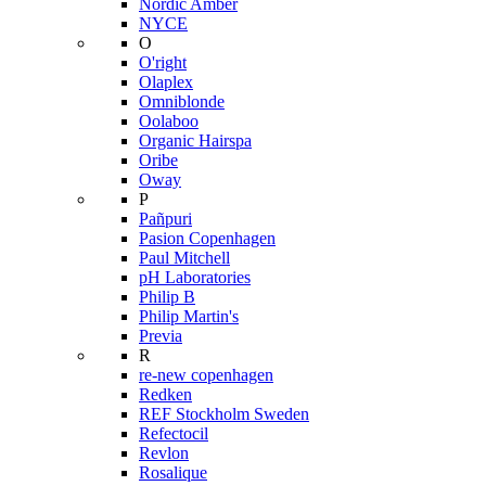
Nordic Amber
NYCE
O
O'right
Olaplex
Omniblonde
Oolaboo
Organic Hairspa
Oribe
Oway
P
Pañpuri
Pasion Copenhagen
Paul Mitchell
pH Laboratories
Philip B
Philip Martin's
Previa
R
re-new copenhagen
Redken
REF Stockholm Sweden
Refectocil
Revlon
Rosalique