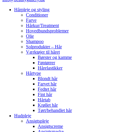
Hårpleje og styling
Conditioner
Farve
Hårkur/Treatment
Hovedbundsproblemer
Olie
Shampoo
Solprodukter – Hår
Værktøjer til håret
Børster og kamme
Føntørrer
Hårelastikker
Hårtype
Blondt hår
Farvet hår
Fedtet hår
Fint hår
Hårtab
Krøllet hår
Tørt/behandlet hår
Hudpleje
Ansigtspleje
Ansigtscreme
Ansigtsmaske