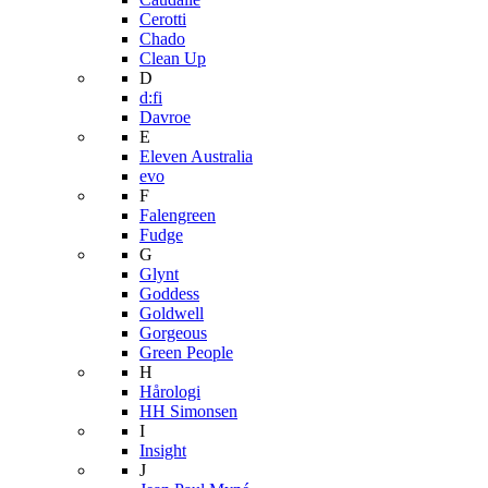
Cerotti
Chado
Clean Up
D
d:fi
Davroe
E
Eleven Australia
evo
F
Falengreen
Fudge
G
Glynt
Goddess
Goldwell
Gorgeous
Green People
H
Hårologi
HH Simonsen
I
Insight
J