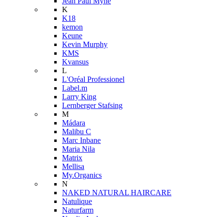
Jean Paul Myné
K
K18
kemon
Keune
Kevin Murphy
KMS
Kvansus
L
L'Oréal Professionel
Label.m
Larry King
Lernberger Stafsing
M
Mádara
Malibu C
Marc Inbane
Maria Nila
Matrix
Mellisa
My.Organics
N
NAKED NATURAL HAIRCARE
Natulique
Naturfarm