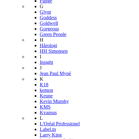
Fudge
G
Glynt
Goddess
Goldwell
Gorgeous
Green People
H
Hårologi
HH Simonsen
I
Insight
J
Jean Paul Myné
K
K18
kemon
Keune
Kevin Murphy
KMS
Kvansus
L
L'Oréal Professionel
Label.m
Larry King