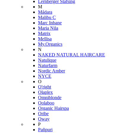
Lernberger Stafsing
M
Mádara
Malibu C
Marc Inbane
Maria Nila
Matrix
Mellisa
My.Organics
N
NAKED NATURAL HAIRCARE
Natulique
Naturfarm
Nordic Amber
NYCE
O
O'right
Olaplex
Omniblonde
Oolaboo
Organic Hairspa
Oribe
Oway
P
Pañpuri