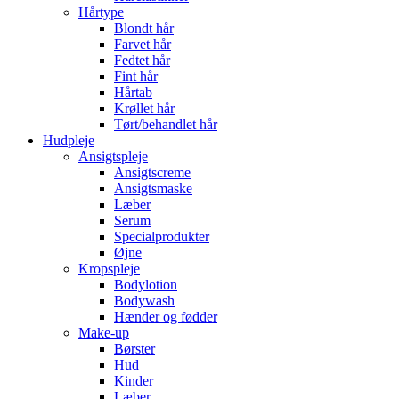
Hårtype
Blondt hår
Farvet hår
Fedtet hår
Fint hår
Hårtab
Krøllet hår
Tørt/behandlet hår
Hudpleje
Ansigtspleje
Ansigtscreme
Ansigtsmaske
Læber
Serum
Specialprodukter
Øjne
Kropspleje
Bodylotion
Bodywash
Hænder og fødder
Make-up
Børster
Hud
Kinder
Læber