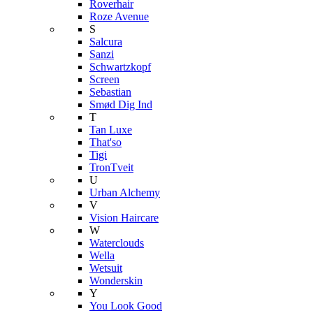
Roverhair
Roze Avenue
S
Salcura
Sanzi
Schwartzkopf
Screen
Sebastian
Smød Dig Ind
T
Tan Luxe
That'so
Tigi
TronTveit
U
Urban Alchemy
V
Vision Haircare
W
Waterclouds
Wella
Wetsuit
Wonderskin
Y
You Look Good