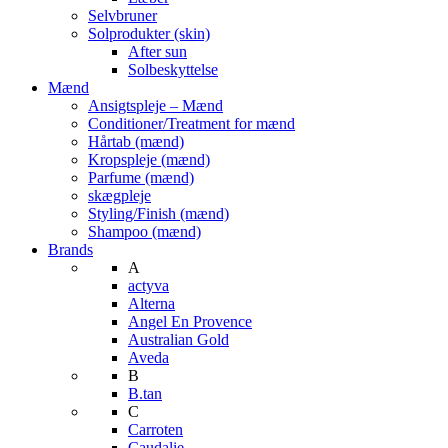
Selvbruner
Solprodukter (skin)
After sun
Solbeskyttelse
Mænd
Ansigtspleje – Mænd
Conditioner/Treatment for mænd
Hårtab (mænd)
Kropspleje (mænd)
Parfume (mænd)
skægpleje
Styling/Finish (mænd)
Shampoo (mænd)
Brands
A
actyva
Alterna
Angel En Provence
Australian Gold
Aveda
B
B.tan
C
Carroten
Caudalie