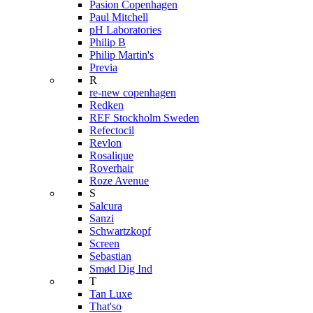
Pasion Copenhagen
Paul Mitchell
pH Laboratories
Philip B
Philip Martin's
Previa
R
re-new copenhagen
Redken
REF Stockholm Sweden
Refectocil
Revlon
Rosalique
Roverhair
Roze Avenue
S
Salcura
Sanzi
Schwartzkopf
Screen
Sebastian
Smød Dig Ind
T
Tan Luxe
That'so