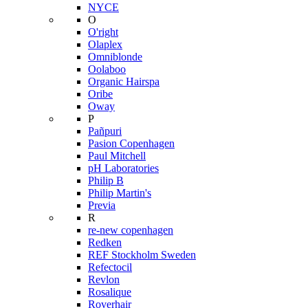
NYCE
O
O'right
Olaplex
Omniblonde
Oolaboo
Organic Hairspa
Oribe
Oway
P
Pañpuri
Pasion Copenhagen
Paul Mitchell
pH Laboratories
Philip B
Philip Martin's
Previa
R
re-new copenhagen
Redken
REF Stockholm Sweden
Refectocil
Revlon
Rosalique
Roverhair