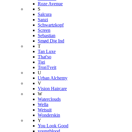
Roze Avenue
S
Salcura
Sanzi
Schwartzkopf
Screen
Sebastian
Smød Dig Ind
T
Tan Luxe
That'so
Tigi
TronTveit
U
Urban Alchemy
V
Vision Haircare
W
Waterclouds
Wella
Wetsuit
Wonderskin
Y
You Look Good
youngblood