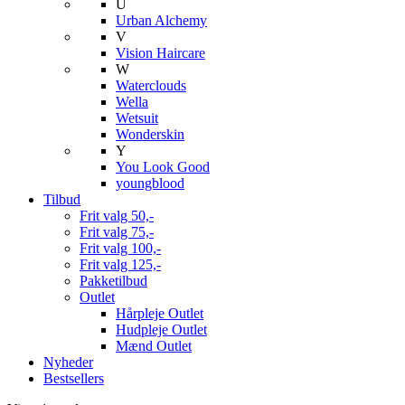
U
Urban Alchemy
V
Vision Haircare
W
Waterclouds
Wella
Wetsuit
Wonderskin
Y
You Look Good
youngblood
Tilbud
Frit valg 50,-
Frit valg 75,-
Frit valg 100,-
Frit valg 125,-
Pakketilbud
Outlet
Hårpleje Outlet
Hudpleje Outlet
Mænd Outlet
Nyheder
Bestsellers