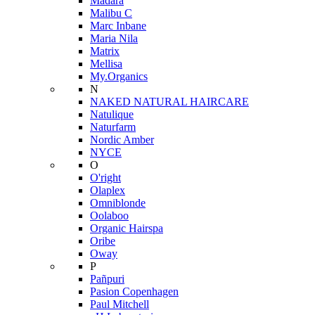
Mádara
Malibu C
Marc Inbane
Maria Nila
Matrix
Mellisa
My.Organics
N
NAKED NATURAL HAIRCARE
Natulique
Naturfarm
Nordic Amber
NYCE
O
O'right
Olaplex
Omniblonde
Oolaboo
Organic Hairspa
Oribe
Oway
P
Pañpuri
Pasion Copenhagen
Paul Mitchell