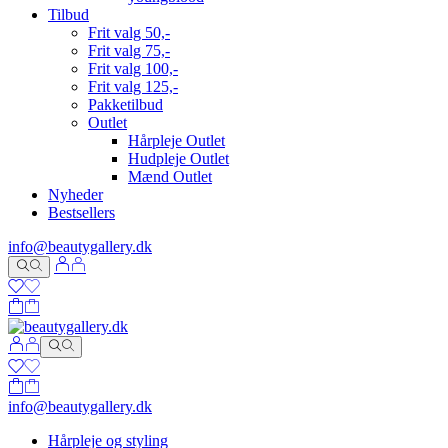
Tilbud
Frit valg 50,-
Frit valg 75,-
Frit valg 100,-
Frit valg 125,-
Pakketilbud
Outlet
Hårpleje Outlet
Hudpleje Outlet
Mænd Outlet
Nyheder
Bestsellers
info@beautygallery.dk
info@beautygallery.dk
Hårpleje og styling