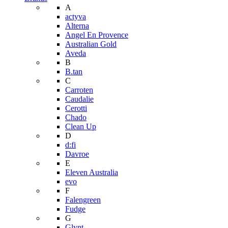
A
actyva
Alterna
Angel En Provence
Australian Gold
Aveda
B
B.tan
C
Carroten
Caudalie
Cerotti
Chado
Clean Up
D
d:fi
Davroe
E
Eleven Australia
evo
F
Falengreen
Fudge
G
Glynt