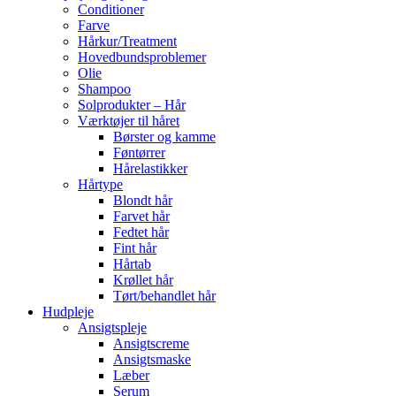
Conditioner
Farve
Hårkur/Treatment
Hovedbundsproblemer
Olie
Shampoo
Solprodukter – Hår
Værktøjer til håret
Børster og kamme
Føntørrer
Hårelastikker
Hårtype
Blondt hår
Farvet hår
Fedtet hår
Fint hår
Hårtab
Krøllet hår
Tørt/behandlet hår
Hudpleje
Ansigtspleje
Ansigtscreme
Ansigtsmaske
Læber
Serum