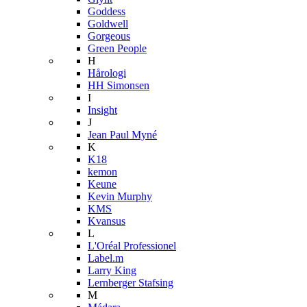
Goddess
Goldwell
Gorgeous
Green People
H
Hårologi
HH Simonsen
I
Insight
J
Jean Paul Myné
K
K18
kemon
Keune
Kevin Murphy
KMS
Kvansus
L
L'Oréal Professionel
Label.m
Larry King
Lernberger Stafsing
M