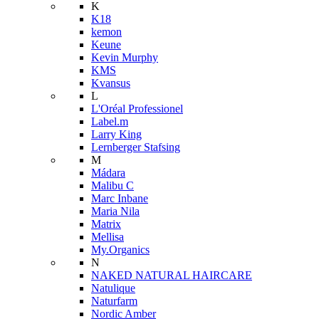
K
K18
kemon
Keune
Kevin Murphy
KMS
Kvansus
L
L'Oréal Professionel
Label.m
Larry King
Lernberger Stafsing
M
Mádara
Malibu C
Marc Inbane
Maria Nila
Matrix
Mellisa
My.Organics
N
NAKED NATURAL HAIRCARE
Natulique
Naturfarm
Nordic Amber