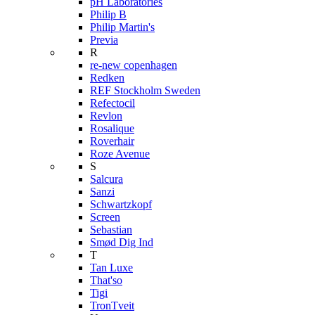
pH Laboratories
Philip B
Philip Martin's
Previa
R
re-new copenhagen
Redken
REF Stockholm Sweden
Refectocil
Revlon
Rosalique
Roverhair
Roze Avenue
S
Salcura
Sanzi
Schwartzkopf
Screen
Sebastian
Smød Dig Ind
T
Tan Luxe
That'so
Tigi
TronTveit