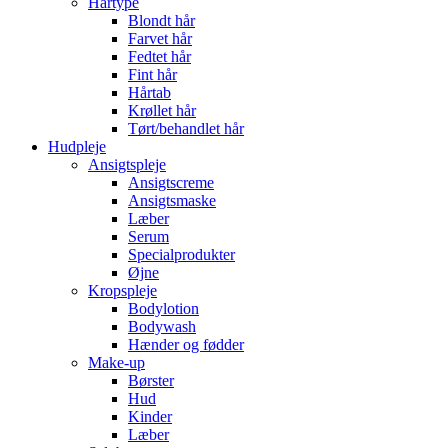
Hårtype
Blondt hår
Farvet hår
Fedtet hår
Fint hår
Hårtab
Krøllet hår
Tørt/behandlet hår
Hudpleje
Ansigtspleje
Ansigtscreme
Ansigtsmaske
Læber
Serum
Specialprodukter
Øjne
Kropspleje
Bodylotion
Bodywash
Hænder og fødder
Make-up
Børster
Hud
Kinder
Læber