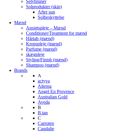
Selvbruner
Solprodukter (skin)
After sun
Solbeskyttelse
Mænd
Ansigtspleje – Mænd
Conditioner/Treatment for mænd
Hårtab (mænd)
Kropspleje (mænd)
Parfume (mænd)
skægpleje
Styling/Finish (mænd)
Shampoo (mænd)
Brands
A
actyva
Alterna
Angel En Provence
Australian Gold
Aveda
B
B.tan
C
Carroten
Caudalie