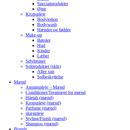
Specialprodukter
Øjne
Kropspleje
Bodylotion
Bodywash
Hænder og fødder
Make-up
Børster
Hud
Kinder
Læber
Selvbruner
Solprodukter (skin)
After sun
Solbeskyttelse
Mænd
Ansigtspleje – Mænd
Conditioner/Treatment for mænd
Hårtab (mænd)
Kropspleje (mænd)
Parfume (mænd)
skægpleje
Styling/Finish (mænd)
Shampoo (mænd)
Brands