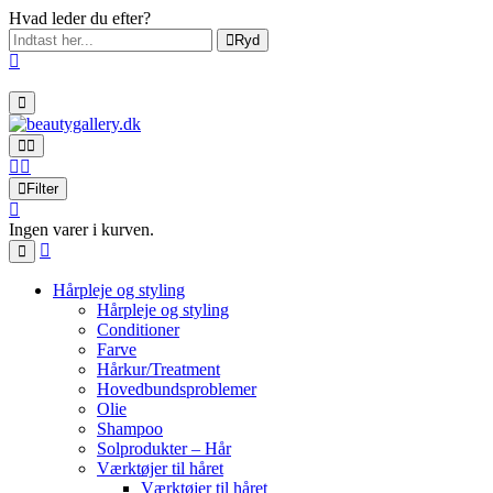
Hvad leder du efter?
Ryd
Filter
Ingen varer i kurven.
Hårpleje og styling
Hårpleje og styling
Conditioner
Farve
Hårkur/Treatment
Hovedbundsproblemer
Olie
Shampoo
Solprodukter – Hår
Værktøjer til håret
Værktøjer til håret