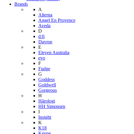
Brands
A
Alterna
Angel En Provence
Aveda
D
d:fi
Davroe
E
Eleven Australia
evo
F
Fudge
G
Goddess
Goldwell
Gorgeous
H
Hårologi
HH Simonsen
I
Insight
K
K18
Keune