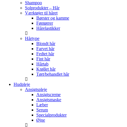
Shampoo
Solprodukter – Hår
Værktøjer til håret
Børster og kamme
Føntørrer
Hårelastikker
Hårtype
Blondt hår
Farvet hår
Fedtet hår
Fint hår
Hårtab
Krøllet hår
Tørt/behandlet hår
Hudpleje
Ansigtspleje
Ansigtscreme
Ansigtsmaske
Læber
Serum
Specialprodukter
Øjne