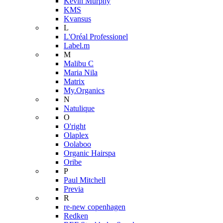
Kevin Murphy
KMS
Kvansus
L
L'Oréal Professionel
Label.m
M
Malibu C
Maria Nila
Matrix
My.Organics
N
Natulique
O
O'right
Olaplex
Oolaboo
Organic Hairspa
Oribe
P
Paul Mitchell
Previa
R
re-new copenhagen
Redken