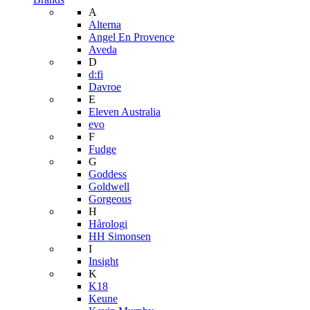
A
Alterna
Angel En Provence
Aveda
D
d:fi
Davroe
E
Eleven Australia
evo
F
Fudge
G
Goddess
Goldwell
Gorgeous
H
Hårologi
HH Simonsen
I
Insight
K
K18
Keune