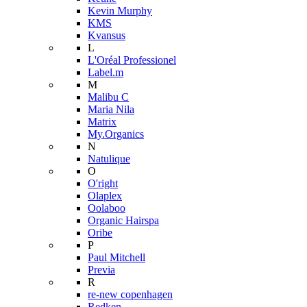
Kevin Murphy
KMS
Kvansus
L
L'Oréal Professionel
Label.m
M
Malibu C
Maria Nila
Matrix
My.Organics
N
Natulique
O
O'right
Olaplex
Oolaboo
Organic Hairspa
Oribe
P
Paul Mitchell
Previa
R
re-new copenhagen
Redken