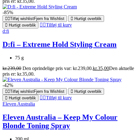
pris er: kr.35,00.
-85%
Tilføj wishlist
Fjern fra Wishlist
Hurtigt overblik
Tilføj til kurv
Hurtigt overblik
d:fi
D:fi – Extreme Hold Styling Cream
75 g
kr.
239,00
Den oprindelige pris var: kr.239,00.
kr.
35,00
Den aktuelle
pris er: kr.35,00.
-42%
Tilføj wishlist
Fjern fra Wishlist
Hurtigt overblik
Tilføj til kurv
Hurtigt overblik
Eleven Australia
Eleven Australia – Keep My Colour
Blonde Toning Spray
200 ml