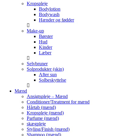
Kropspleje
Bodylotion
Bodywash
Hænder og fødder
Make-up
Børster
Hud
Kinder
Læber
Selvbruner
Solprodukter (skin)
After sun
Solbeskyttelse
Mænd
Ansigtspleje – Mænd
Conditioner/Treatment for mænd
Hårtab (mænd)
Kropspleje (mænd)
Parfume (mænd)
skægpleje
Styling/Finish (mænd)
Shampoo (mænd)