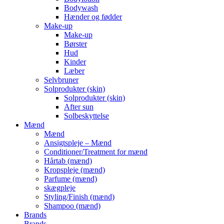
Bodywash
Hænder og fødder
Make-up
Make-up
Børster
Hud
Kinder
Læber
Selvbruner
Solprodukter (skin)
Solprodukter (skin)
After sun
Solbeskyttelse
Mænd
Mænd
Ansigtspleje – Mænd
Conditioner/Treatment for mænd
Hårtab (mænd)
Kropspleje (mænd)
Parfume (mænd)
skægpleje
Styling/Finish (mænd)
Shampoo (mænd)
Brands
Brands