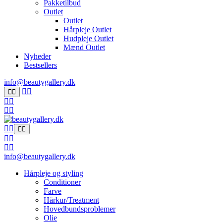
Pakketilbud
Outlet
Outlet
Hårpleje Outlet
Hudpleje Outlet
Mænd Outlet
Nyheder
Bestsellers
info@beautygallery.dk
info@beautygallery.dk
Hårpleje og styling
Conditioner
Farve
Hårkur/Treatment
Hovedbundsproblemer
Olie