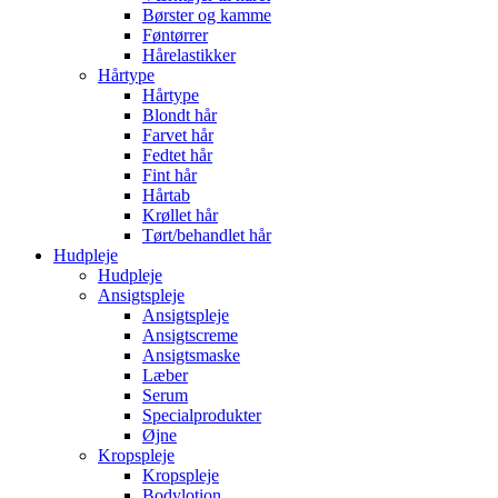
Børster og kamme
Føntørrer
Hårelastikker
Hårtype
Hårtype
Blondt hår
Farvet hår
Fedtet hår
Fint hår
Hårtab
Krøllet hår
Tørt/behandlet hår
Hudpleje
Hudpleje
Ansigtspleje
Ansigtspleje
Ansigtscreme
Ansigtsmaske
Læber
Serum
Specialprodukter
Øjne
Kropspleje
Kropspleje
Bodylotion