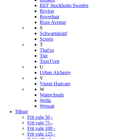
REF Stockholm Sweden
Revlon
Roverhair
Roze Avenue
S
Schwartzkopf
Screen
T
That'so
Tigi
TronTveit
U
Urban Alchemy
V
Vision Haircare
W
Waterclouds
Wella
Wetsuit
Tilbud
Frit valg 50,-
Frit valg 75,-
Frit valg 100,-
Frit valg 125,-