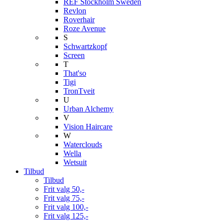
REF Stockholm Sweden
Revlon
Roverhair
Roze Avenue
S
Schwartzkopf
Screen
T
That'so
Tigi
TronTveit
U
Urban Alchemy
V
Vision Haircare
W
Waterclouds
Wella
Wetsuit
Tilbud
Tilbud
Frit valg 50,-
Frit valg 75,-
Frit valg 100,-
Frit valg 125,-