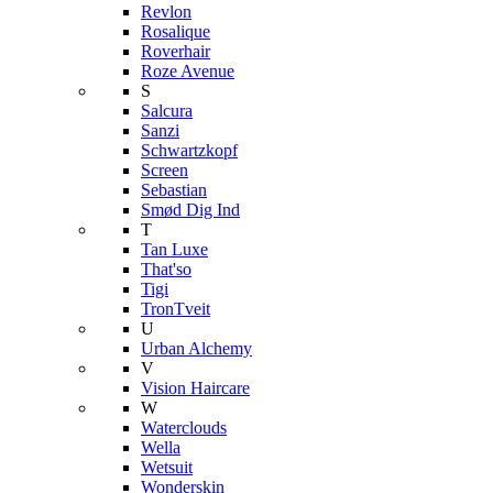
Revlon
Rosalique
Roverhair
Roze Avenue
S
Salcura
Sanzi
Schwartzkopf
Screen
Sebastian
Smød Dig Ind
T
Tan Luxe
That'so
Tigi
TronTveit
U
Urban Alchemy
V
Vision Haircare
W
Waterclouds
Wella
Wetsuit
Wonderskin