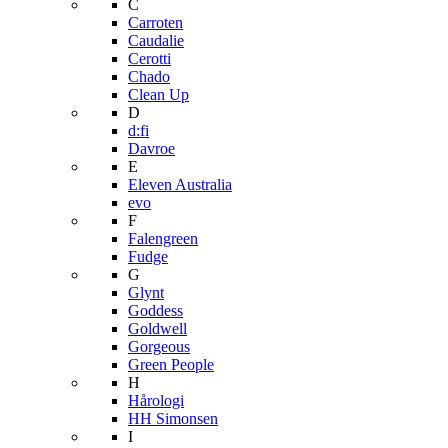
C
Carroten
Caudalie
Cerotti
Chado
Clean Up
D
d:fi
Davroe
E
Eleven Australia
evo
F
Falengreen
Fudge
G
Glynt
Goddess
Goldwell
Gorgeous
Green People
H
Hårologi
HH Simonsen
I