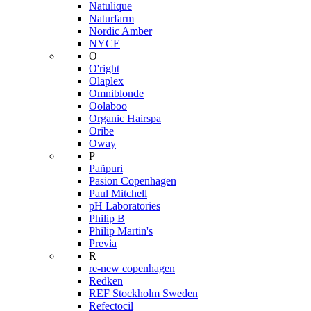
Natulique
Naturfarm
Nordic Amber
NYCE
O
O'right
Olaplex
Omniblonde
Oolaboo
Organic Hairspa
Oribe
Oway
P
Pañpuri
Pasion Copenhagen
Paul Mitchell
pH Laboratories
Philip B
Philip Martin's
Previa
R
re-new copenhagen
Redken
REF Stockholm Sweden
Refectocil