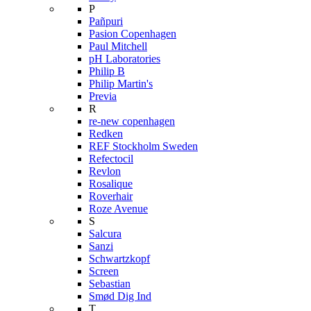
P
Pañpuri
Pasion Copenhagen
Paul Mitchell
pH Laboratories
Philip B
Philip Martin's
Previa
R
re-new copenhagen
Redken
REF Stockholm Sweden
Refectocil
Revlon
Rosalique
Roverhair
Roze Avenue
S
Salcura
Sanzi
Schwartzkopf
Screen
Sebastian
Smød Dig Ind
T