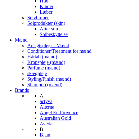
Hud
Kinder
Læber
Selvbruner
Solprodukter (skin)
After sun
Solbeskyttelse
Mænd
Ansigtspleje – Mænd
Conditioner/Treatment for mænd
Hårtab (mænd)
Kropspleje (mænd)
Parfume (mænd)
skægpleje
Styling/Finish (mænd)
Shampoo (mænd)
Brands
A
actyva
Alterna
Angel En Provence
Australian Gold
Aveda
B
B.tan