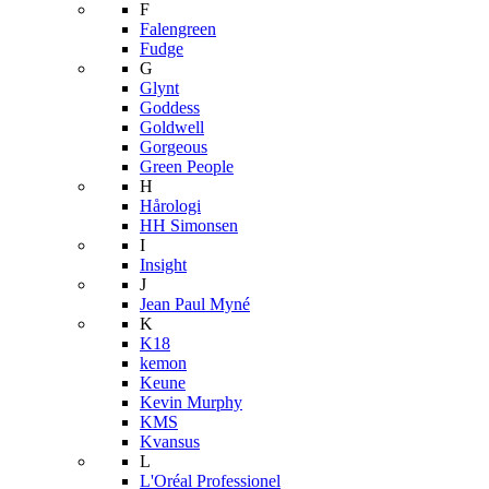
F
Falengreen
Fudge
G
Glynt
Goddess
Goldwell
Gorgeous
Green People
H
Hårologi
HH Simonsen
I
Insight
J
Jean Paul Myné
K
K18
kemon
Keune
Kevin Murphy
KMS
Kvansus
L
L'Oréal Professionel