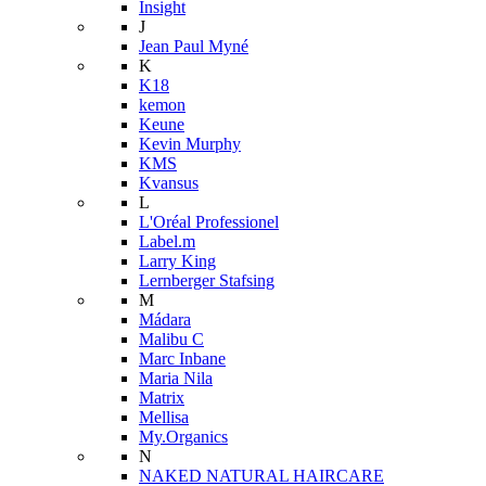
Insight
J
Jean Paul Myné
K
K18
kemon
Keune
Kevin Murphy
KMS
Kvansus
L
L'Oréal Professionel
Label.m
Larry King
Lernberger Stafsing
M
Mádara
Malibu C
Marc Inbane
Maria Nila
Matrix
Mellisa
My.Organics
N
NAKED NATURAL HAIRCARE