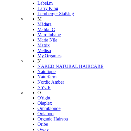
Label.m
Larry King
Lernberger Stafsing
M
Mádara
Malibu C
Marc Inbane
Maria Nila
Matrix
Mellisa
My.Organics
N
NAKED NATURAL HAIRCARE
Natulique
Naturfarm
Nordic Amber
NYCE
O
O'right
Olaplex
Omniblonde
Oolaboo
Organic Hairspa
Oribe
Oway