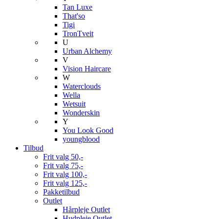
Tan Luxe
That'so
Tigi
TronTveit
U
Urban Alchemy
V
Vision Haircare
W
Waterclouds
Wella
Wetsuit
Wonderskin
Y
You Look Good
youngblood
Tilbud
Frit valg 50,-
Frit valg 75,-
Frit valg 100,-
Frit valg 125,-
Pakketilbud
Outlet
Hårpleje Outlet
Hudpleje Outlet