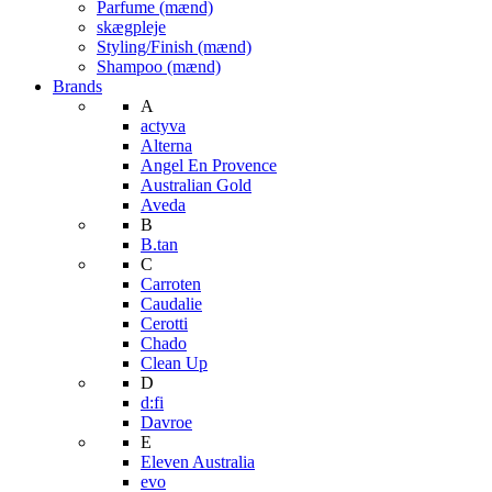
Parfume (mænd)
skægpleje
Styling/Finish (mænd)
Shampoo (mænd)
Brands
A
actyva
Alterna
Angel En Provence
Australian Gold
Aveda
B
B.tan
C
Carroten
Caudalie
Cerotti
Chado
Clean Up
D
d:fi
Davroe
E
Eleven Australia
evo