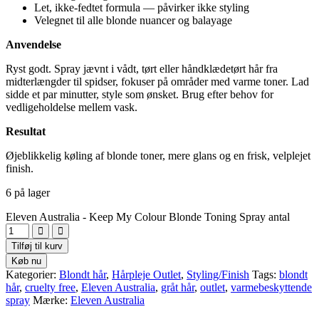
Let, ikke-fedtet formula — påvirker ikke styling
Velegnet til alle blonde nuancer og balayage
Anvendelse
Ryst godt. Spray jævnt i vådt, tørt eller håndklædetørt hår fra
midterlængder til spidser, fokuser på områder med varme toner. Lad
sidde et par minutter, style som ønsket. Brug efter behov for
vedligeholdelse mellem vask.
Resultat
Øjeblikkelig køling af blonde toner, mere glans og en frisk, velplejet
finish.
6 på lager
Eleven Australia - Keep My Colour Blonde Toning Spray antal
Tilføj til kurv
Køb nu
Kategorier:
Blondt hår
,
Hårpleje Outlet
,
Styling/Finish
Tags:
blondt
hår
,
cruelty free
,
Eleven Australia
,
gråt hår
,
outlet
,
varmebeskyttende
spray
Mærke:
Eleven Australia