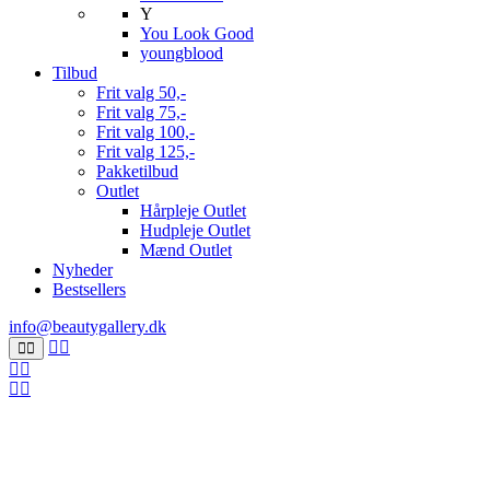
Y
You Look Good
youngblood
Tilbud
Frit valg 50,-
Frit valg 75,-
Frit valg 100,-
Frit valg 125,-
Pakketilbud
Outlet
Hårpleje Outlet
Hudpleje Outlet
Mænd Outlet
Nyheder
Bestsellers
info@beautygallery.dk