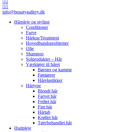
info@beautygallery.dk
Hårpleje og styling
Conditioner
Farve
Hårkur/Treatment
Hovedbundsproblemer
Olie
Shampoo
Solprodukter – Hår
Værktøjer til håret
Børster og kamme
Føntørrer
Hårelastikker
Hårtype
Blondt hår
Farvet hår
Fedtet hår
Fint hår
Hårtab
Krøllet hår
Tørt/behandlet hår
Hudpleje