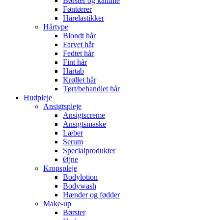
Børster og kamme
Føntørrer
Hårelastikker
Hårtype
Blondt hår
Farvet hår
Fedtet hår
Fint hår
Hårtab
Krøllet hår
Tørt/behandlet hår
Hudpleje
Ansigtspleje
Ansigtscreme
Ansigtsmaske
Læber
Serum
Specialprodukter
Øjne
Kropspleje
Bodylotion
Bodywash
Hænder og fødder
Make-up
Børster