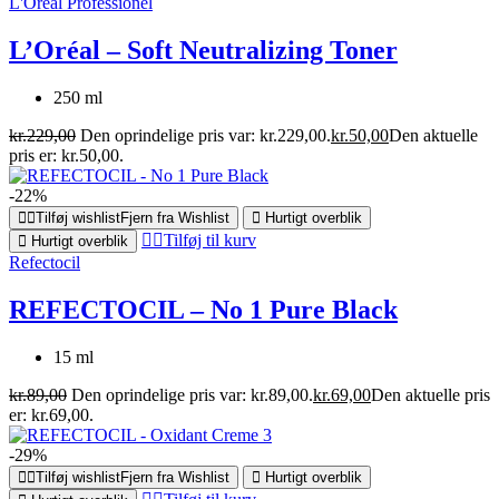
L'Oréal Professionel
L’Oréal – Soft Neutralizing Toner
250 ml
kr.
229,00
Den oprindelige pris var: kr.229,00.
kr.
50,00
Den aktuelle
pris er: kr.50,00.
-22%
Tilføj wishlist
Fjern fra Wishlist
Hurtigt overblik
Tilføj til kurv
Hurtigt overblik
Refectocil
REFECTOCIL – No 1 Pure Black
15 ml
kr.
89,00
Den oprindelige pris var: kr.89,00.
kr.
69,00
Den aktuelle pris
er: kr.69,00.
-29%
Tilføj wishlist
Fjern fra Wishlist
Hurtigt overblik