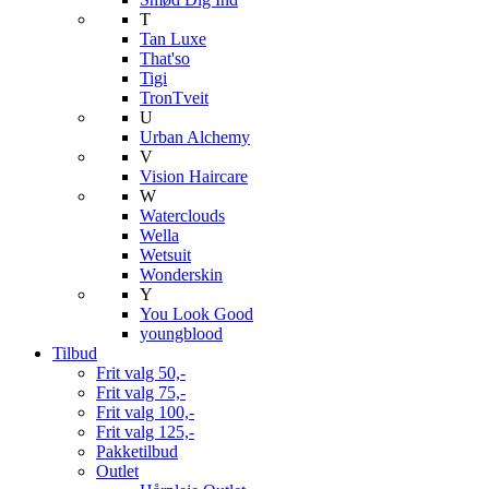
T
Tan Luxe
That'so
Tigi
TronTveit
U
Urban Alchemy
V
Vision Haircare
W
Waterclouds
Wella
Wetsuit
Wonderskin
Y
You Look Good
youngblood
Tilbud
Frit valg 50,-
Frit valg 75,-
Frit valg 100,-
Frit valg 125,-
Pakketilbud
Outlet