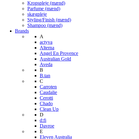
Kropspleje (mænd)
Parfume (mænd)
skægpleje
Styling/Finish (mænd)
Shampoo (mænd)
Brands
A
actyva
Alterna
Angel En Provence
Australian Gold
Aveda
B
B.tan
C
Carroten
Caudalie
Cerotti
Chado
Clean Up
D
d:fi
Davroe
E
Eleven Australia