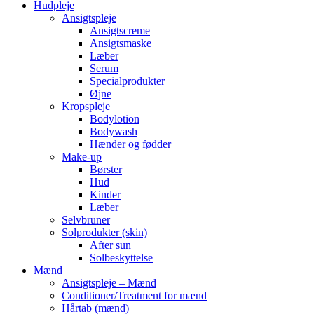
Hudpleje
Ansigtspleje
Ansigtscreme
Ansigtsmaske
Læber
Serum
Specialprodukter
Øjne
Kropspleje
Bodylotion
Bodywash
Hænder og fødder
Make-up
Børster
Hud
Kinder
Læber
Selvbruner
Solprodukter (skin)
After sun
Solbeskyttelse
Mænd
Ansigtspleje – Mænd
Conditioner/Treatment for mænd
Hårtab (mænd)