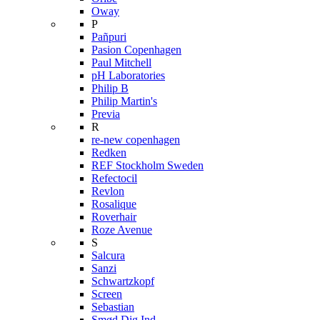
Oway
P
Pañpuri
Pasion Copenhagen
Paul Mitchell
pH Laboratories
Philip B
Philip Martin's
Previa
R
re-new copenhagen
Redken
REF Stockholm Sweden
Refectocil
Revlon
Rosalique
Roverhair
Roze Avenue
S
Salcura
Sanzi
Schwartzkopf
Screen
Sebastian
Smød Dig Ind