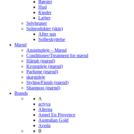
Børster
Hud
Kinder
Læber
Selvbruner
Solprodukter (skin)
After sun
Solbeskyttelse
Mænd
Ansigtspleje – Mænd
Conditioner/Treatment for mænd
Hårtab (mænd)
Kropspleje (mænd)
Parfume (mænd)
skægpleje
Styling/Finish (mænd)
Shampoo (mænd)
Brands
A
actyva
Alterna
Angel En Provence
Australian Gold
Aveda
B