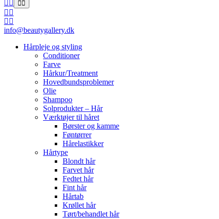
info@beautygallery.dk
Hårpleje og styling
Conditioner
Farve
Hårkur/Treatment
Hovedbundsproblemer
Olie
Shampoo
Solprodukter – Hår
Værktøjer til håret
Børster og kamme
Føntørrer
Hårelastikker
Hårtype
Blondt hår
Farvet hår
Fedtet hår
Fint hår
Hårtab
Krøllet hår
Tørt/behandlet hår