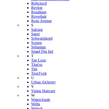
Refectocil
Revlon
Rosalique
Roverhair
Roze Avenue
S
Salcura
Sanzi
Schwartzkopf
Screen
Sebastian
Smød Dig Ind
T
Tan Luxe
That'so
Tigi
TronTveit
U
Urban Alchemy
V
Vision Haircare
W
Waterclouds
Wella
Wetsuit