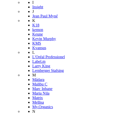
I
Insight
J
Jean Paul Myné
K
K18
kemon
Keune
Kevin Murphy
KMS
Kvansus
L
L'Oréal Professionel
Label.m
Larry King
Lernberger Stafsing
M
Mádara
Malibu C
Marc Inbane
Maria Nila
Matrix
Mellisa
My.Organics
N