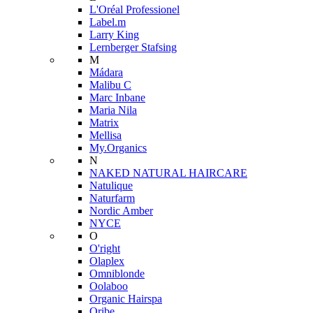
L'Oréal Professionel
Label.m
Larry King
Lernberger Stafsing
M
Mádara
Malibu C
Marc Inbane
Maria Nila
Matrix
Mellisa
My.Organics
N
NAKED NATURAL HAIRCARE
Natulique
Naturfarm
Nordic Amber
NYCE
O
O'right
Olaplex
Omniblonde
Oolaboo
Organic Hairspa
Oribe