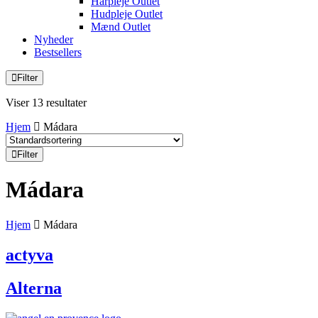
Hårpleje Outlet
Hudpleje Outlet
Mænd Outlet
Nyheder
Bestsellers
Filter
Viser 13 resultater
Hjem
Mádara
Filter
Mádara
Hjem
Mádara
actyva
Alterna