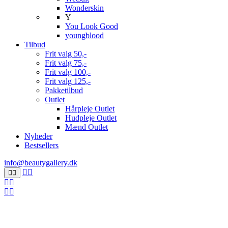
Wonderskin
Y
You Look Good
youngblood
Tilbud
Frit valg 50,-
Frit valg 75,-
Frit valg 100,-
Frit valg 125,-
Pakketilbud
Outlet
Hårpleje Outlet
Hudpleje Outlet
Mænd Outlet
Nyheder
Bestsellers
info@beautygallery.dk