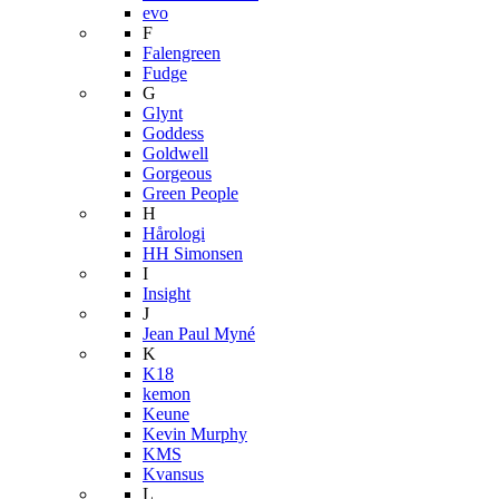
evo
F
Falengreen
Fudge
G
Glynt
Goddess
Goldwell
Gorgeous
Green People
H
Hårologi
HH Simonsen
I
Insight
J
Jean Paul Myné
K
K18
kemon
Keune
Kevin Murphy
KMS
Kvansus
L