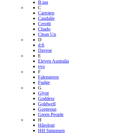
B.tan
C
Carroten
Caudalie
Cerotti
Chado
Clean Up
D
d:fi
Davroe
E
Eleven Australia
evo
F
Falengreen
Fudge
G
Glynt
Goddess
Goldwell
Gorgeous
Green People
H
Hårologi
HH Simonsen