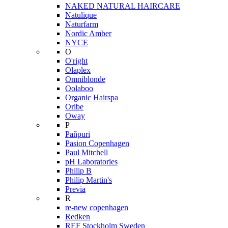
NAKED NATURAL HAIRCARE
Natulique
Naturfarm
Nordic Amber
NYCE
O
O'right
Olaplex
Omniblonde
Oolaboo
Organic Hairspa
Oribe
Oway
P
Pañpuri
Pasion Copenhagen
Paul Mitchell
pH Laboratories
Philip B
Philip Martin's
Previa
R
re-new copenhagen
Redken
REF Stockholm Sweden