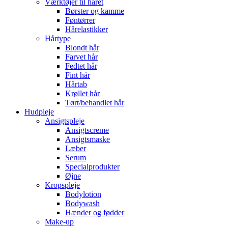
Værktøjer til håret
Børster og kamme
Føntørrer
Hårelastikker
Hårtype
Blondt hår
Farvet hår
Fedtet hår
Fint hår
Hårtab
Krøllet hår
Tørt/behandlet hår
Hudpleje
Ansigtspleje
Ansigtscreme
Ansigtsmaske
Læber
Serum
Specialprodukter
Øjne
Kropspleje
Bodylotion
Bodywash
Hænder og fødder
Make-up