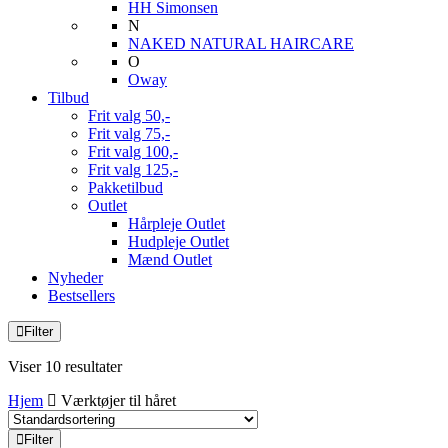
HH Simonsen
N
NAKED NATURAL HAIRCARE
O
Oway
Tilbud
Frit valg 50,-
Frit valg 75,-
Frit valg 100,-
Frit valg 125,-
Pakketilbud
Outlet
Hårpleje Outlet
Hudpleje Outlet
Mænd Outlet
Nyheder
Bestsellers
Filter
Viser 10 resultater
Hjem
Værktøjer til håret
Filter