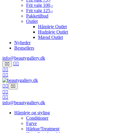
Frit valg 100,-
Frit valg 125,-
Pakketilbud
Outlet
Hårpleje Outlet
Hudpleje Outlet
Mænd Outlet
Nyheder
Bestsellers
info@beautygallery.dk
info@beautygallery.dk
Hårpleje og styling
Conditioner
Farve
Hårkur/Treatment