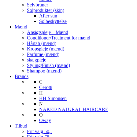
Selvbruner
Solprodukter (skin)
After sun
Solbeskyttelse
Mænd
Ansigtspleje – Mænd
Conditioner/Treatment for mænd
Hårtab (mænd)
Kropspleje (mænd)
Parfume (mænd)
skægpleje
Styling/Finish (mænd)
Shampoo (mænd)
Brands
C
Cerotti
H
HH Simonsen
N
NAKED NATURAL HAIRCARE
O
Oway
Tilbud
Frit valg 50,-
Frit valg 75,-