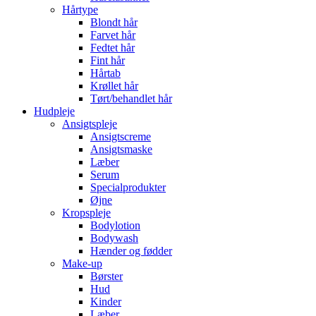
Hårtype
Blondt hår
Farvet hår
Fedtet hår
Fint hår
Hårtab
Krøllet hår
Tørt/behandlet hår
Hudpleje
Ansigtspleje
Ansigtscreme
Ansigtsmaske
Læber
Serum
Specialprodukter
Øjne
Kropspleje
Bodylotion
Bodywash
Hænder og fødder
Make-up
Børster
Hud
Kinder
Læber