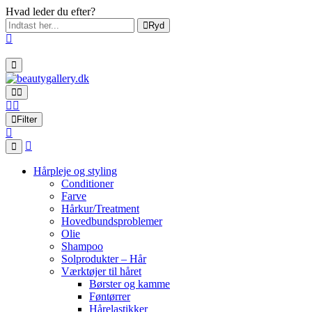
Hvad leder du efter?
Ryd
Filter
Hårpleje og styling
Conditioner
Farve
Hårkur/Treatment
Hovedbundsproblemer
Olie
Shampoo
Solprodukter – Hår
Værktøjer til håret
Børster og kamme
Føntørrer
Hårelastikker