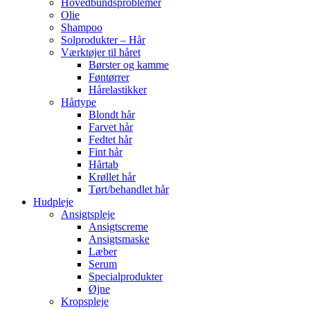
Hovedbundsproblemer
Olie
Shampoo
Solprodukter – Hår
Værktøjer til håret
Børster og kamme
Føntørrer
Hårelastikker
Hårtype
Blondt hår
Farvet hår
Fedtet hår
Fint hår
Hårtab
Krøllet hår
Tørt/behandlet hår
Hudpleje
Ansigtspleje
Ansigtscreme
Ansigtsmaske
Læber
Serum
Specialprodukter
Øjne
Kropspleje