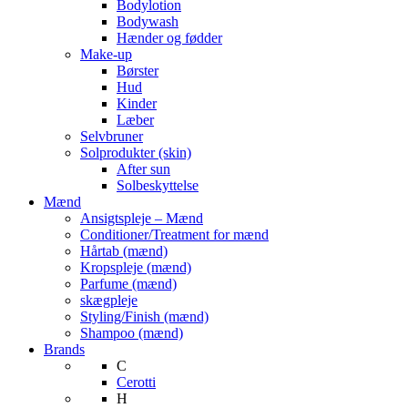
Bodylotion
Bodywash
Hænder og fødder
Make-up
Børster
Hud
Kinder
Læber
Selvbruner
Solprodukter (skin)
After sun
Solbeskyttelse
Mænd
Ansigtspleje – Mænd
Conditioner/Treatment for mænd
Hårtab (mænd)
Kropspleje (mænd)
Parfume (mænd)
skægpleje
Styling/Finish (mænd)
Shampoo (mænd)
Brands
C
Cerotti
H