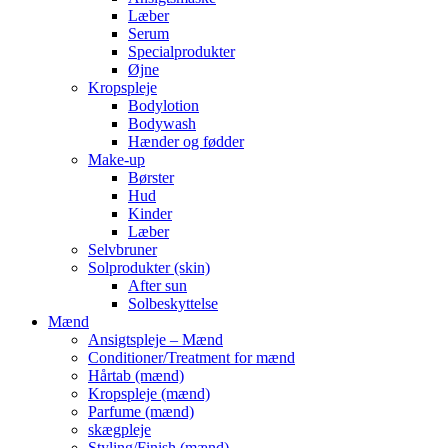
Læber
Serum
Specialprodukter
Øjne
Kropspleje
Bodylotion
Bodywash
Hænder og fødder
Make-up
Børster
Hud
Kinder
Læber
Selvbruner
Solprodukter (skin)
After sun
Solbeskyttelse
Mænd
Ansigtspleje – Mænd
Conditioner/Treatment for mænd
Hårtab (mænd)
Kropspleje (mænd)
Parfume (mænd)
skægpleje
Styling/Finish (mænd)