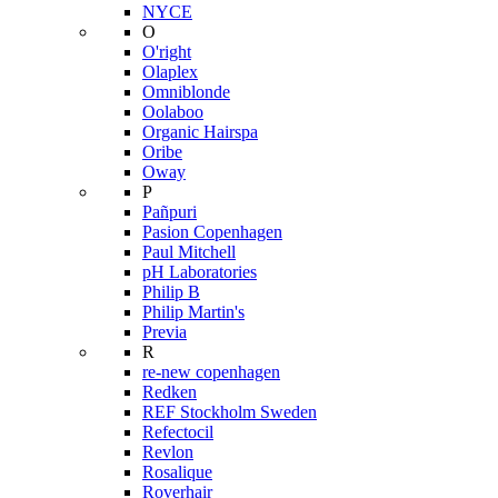
NYCE
O
O'right
Olaplex
Omniblonde
Oolaboo
Organic Hairspa
Oribe
Oway
P
Pañpuri
Pasion Copenhagen
Paul Mitchell
pH Laboratories
Philip B
Philip Martin's
Previa
R
re-new copenhagen
Redken
REF Stockholm Sweden
Refectocil
Revlon
Rosalique
Roverhair