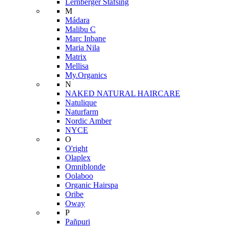
Lernberger Stafsing
M
Mádara
Malibu C
Marc Inbane
Maria Nila
Matrix
Mellisa
My.Organics
N
NAKED NATURAL HAIRCARE
Natulique
Naturfarm
Nordic Amber
NYCE
O
O'right
Olaplex
Omniblonde
Oolaboo
Organic Hairspa
Oribe
Oway
P
Pañpuri