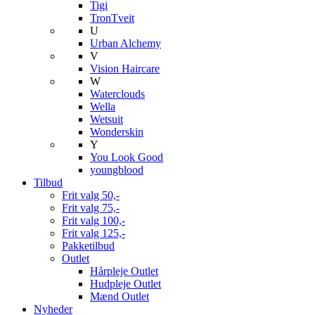
Tigi
TronTveit
U
Urban Alchemy
V
Vision Haircare
W
Waterclouds
Wella
Wetsuit
Wonderskin
Y
You Look Good
youngblood
Tilbud
Frit valg 50,-
Frit valg 75,-
Frit valg 100,-
Frit valg 125,-
Pakketilbud
Outlet
Hårpleje Outlet
Hudpleje Outlet
Mænd Outlet
Nyheder