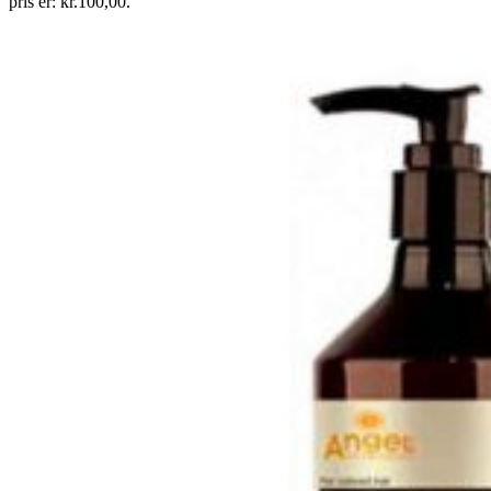
pris er: kr.100,00.