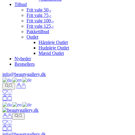
Tilbud
Frit valg 50,-
Frit valg 75,-
Frit valg 100,-
Frit valg 125,-
Pakketilbud
Outlet
Hårpleje Outlet
Hudpleje Outlet
Mænd Outlet
Nyheder
Bestsellers
info@beautygallery.dk
info@beautygallery.dk