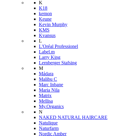
K
K18
kemon
Keune
Kevin Murphy
KMS
Kvansus
L
L'Oréal Professionel
Label.m
Larry King
Lernberger Stafsing
M
Mádara
Malibu C
Marc Inbane
Maria Nila
Matrix
Mellisa
My.Organics
N
NAKED NATURAL HAIRCARE
Natulique
Naturfarm
Nordic Amber