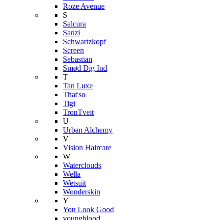
Roze Avenue
S
Salcura
Sanzi
Schwartzkopf
Screen
Sebastian
Smød Dig Ind
T
Tan Luxe
That'so
Tigi
TronTveit
U
Urban Alchemy
V
Vision Haircare
W
Waterclouds
Wella
Wetsuit
Wonderskin
Y
You Look Good
youngblood