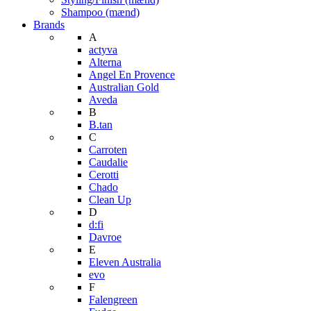
Shampoo (mænd)
Brands
A
actyva
Alterna
Angel En Provence
Australian Gold
Aveda
B
B.tan
C
Carroten
Caudalie
Cerotti
Chado
Clean Up
D
d:fi
Davroe
E
Eleven Australia
evo
F
Falengreen