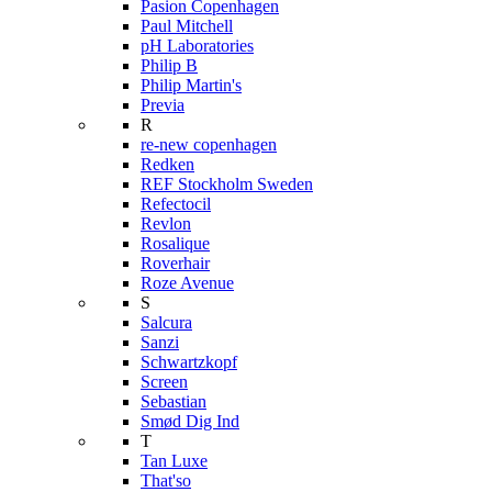
Pasion Copenhagen
Paul Mitchell
pH Laboratories
Philip B
Philip Martin's
Previa
R
re-new copenhagen
Redken
REF Stockholm Sweden
Refectocil
Revlon
Rosalique
Roverhair
Roze Avenue
S
Salcura
Sanzi
Schwartzkopf
Screen
Sebastian
Smød Dig Ind
T
Tan Luxe
That'so