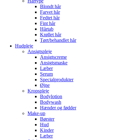
Hårtype
Blondt hår
Farvet hår
Fedtet hår
Fint hår
Hårtab
Krøllet hår
Tørt/behandlet hår
Hudpleje
Ansigtspleje
Ansigtscreme
Ansigtsmaske
Læber
Serum
Specialprodukter
Øjne
Kropspleje
Bodylotion
Bodywash
Hænder og fødder
Make-up
Børster
Hud
Kinder
Læber