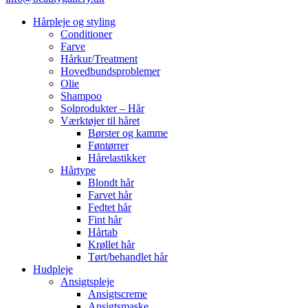
Hårpleje og styling
Conditioner
Farve
Hårkur/Treatment
Hovedbundsproblemer
Olie
Shampoo
Solprodukter – Hår
Værktøjer til håret
Børster og kamme
Føntørrer
Hårelastikker
Hårtype
Blondt hår
Farvet hår
Fedtet hår
Fint hår
Hårtab
Krøllet hår
Tørt/behandlet hår
Hudpleje
Ansigtspleje
Ansigtscreme
Ansigtsmaske