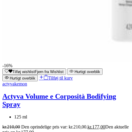
-16%
Tilføj wishlist
Fjern fra Wishlist
Hurtigt overblik
Tilføj til kurv
Hurtigt overblik
actyva
kemon
Actyva Volume e Corposità Bodifying
Spray
125 ml
kr.
210,00
Den oprindelige pris var: kr.210,00.
kr.
177,00
Den aktuelle