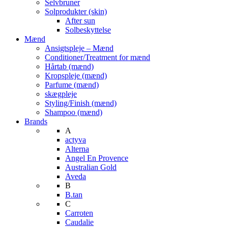
Selvbruner
Solprodukter (skin)
After sun
Solbeskyttelse
Mænd
Ansigtspleje – Mænd
Conditioner/Treatment for mænd
Hårtab (mænd)
Kropspleje (mænd)
Parfume (mænd)
skægpleje
Styling/Finish (mænd)
Shampoo (mænd)
Brands
A
actyva
Alterna
Angel En Provence
Australian Gold
Aveda
B
B.tan
C
Carroten
Caudalie