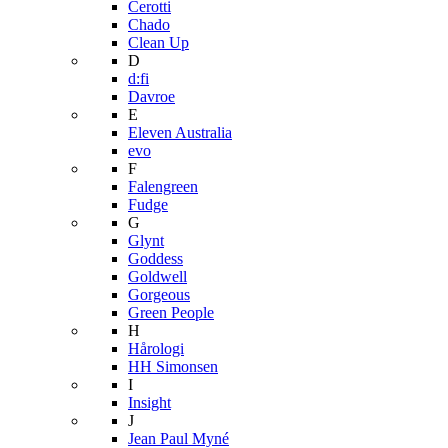
Cerotti
Chado
Clean Up
D
d:fi
Davroe
E
Eleven Australia
evo
F
Falengreen
Fudge
G
Glynt
Goddess
Goldwell
Gorgeous
Green People
H
Hårologi
HH Simonsen
I
Insight
J
Jean Paul Myné