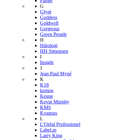
Fudge
G
Glynt
Goddess
Goldwell
Gorgeous
Green People
H
Hårologi
HH Simonsen
I
Insight
J
Jean Paul Myné
K
K18
kemon
Keune
Kevin Murphy
KMS
Kvansus
L
L'Oréal Professionel
Label.m
Larry King