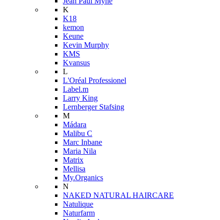
Jean Paul Myné
K
K18
kemon
Keune
Kevin Murphy
KMS
Kvansus
L
L'Oréal Professionel
Label.m
Larry King
Lernberger Stafsing
M
Mádara
Malibu C
Marc Inbane
Maria Nila
Matrix
Mellisa
My.Organics
N
NAKED NATURAL HAIRCARE
Natulique
Naturfarm