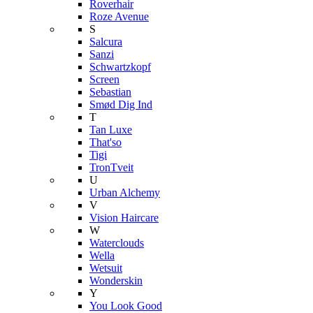
Roverhair
Roze Avenue
S
Salcura
Sanzi
Schwartzkopf
Screen
Sebastian
Smød Dig Ind
T
Tan Luxe
That'so
Tigi
TronTveit
U
Urban Alchemy
V
Vision Haircare
W
Waterclouds
Wella
Wetsuit
Wonderskin
Y
You Look Good