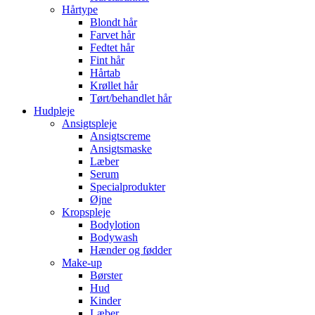
Hårtype
Blondt hår
Farvet hår
Fedtet hår
Fint hår
Hårtab
Krøllet hår
Tørt/behandlet hår
Hudpleje
Ansigtspleje
Ansigtscreme
Ansigtsmaske
Læber
Serum
Specialprodukter
Øjne
Kropspleje
Bodylotion
Bodywash
Hænder og fødder
Make-up
Børster
Hud
Kinder
Læber