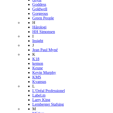
Goddess
Goldwell
Gorgeous
Green People
H
Hårologi
HH Simonsen
I
Insight
J
Jean Paul Myné
K
K18
kemon
Keune
Kevin Murphy
KMS
Kvansus
L
L'Oréal Professionel
Label.m
Larry King
Lernberger Stafsing
M