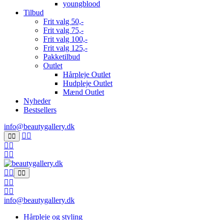
youngblood
Tilbud
Frit valg 50,-
Frit valg 75,-
Frit valg 100,-
Frit valg 125,-
Pakketilbud
Outlet
Hårpleje Outlet
Hudpleje Outlet
Mænd Outlet
Nyheder
Bestsellers
info@beautygallery.dk
info@beautygallery.dk
Hårpleje og styling