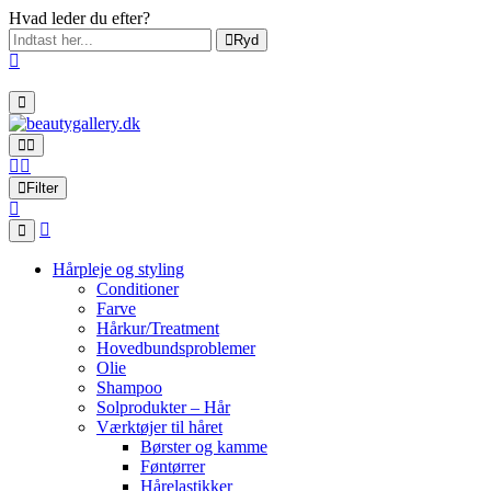
Hvad leder du efter?
Ryd
Filter
Hårpleje og styling
Conditioner
Farve
Hårkur/Treatment
Hovedbundsproblemer
Olie
Shampoo
Solprodukter – Hår
Værktøjer til håret
Børster og kamme
Føntørrer
Hårelastikker