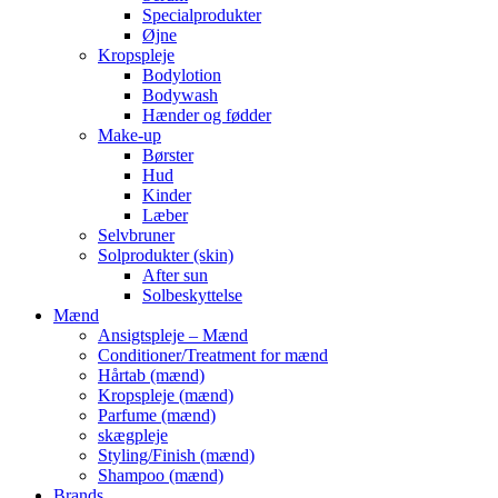
Specialprodukter
Øjne
Kropspleje
Bodylotion
Bodywash
Hænder og fødder
Make-up
Børster
Hud
Kinder
Læber
Selvbruner
Solprodukter (skin)
After sun
Solbeskyttelse
Mænd
Ansigtspleje – Mænd
Conditioner/Treatment for mænd
Hårtab (mænd)
Kropspleje (mænd)
Parfume (mænd)
skægpleje
Styling/Finish (mænd)
Shampoo (mænd)
Brands