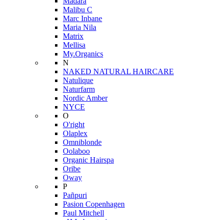
Mádara
Malibu C
Marc Inbane
Maria Nila
Matrix
Mellisa
My.Organics
N
NAKED NATURAL HAIRCARE
Natulique
Naturfarm
Nordic Amber
NYCE
O
O'right
Olaplex
Omniblonde
Oolaboo
Organic Hairspa
Oribe
Oway
P
Pañpuri
Pasion Copenhagen
Paul Mitchell