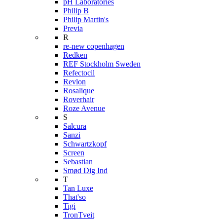
pH Laboratories
Philip B
Philip Martin's
Previa
R
re-new copenhagen
Redken
REF Stockholm Sweden
Refectocil
Revlon
Rosalique
Roverhair
Roze Avenue
S
Salcura
Sanzi
Schwartzkopf
Screen
Sebastian
Smød Dig Ind
T
Tan Luxe
That'so
Tigi
TronTveit