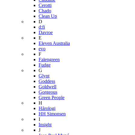
Cerotti
Chado
Clean Up
D
d:fi
Davroe
E
Eleven Australia
evo
F
Falengreen
Fudge
G
Glynt
Goddess
Goldwell
Gorgeous
Green People
H
Hårologi
HH Simonsen
I
Insight
J