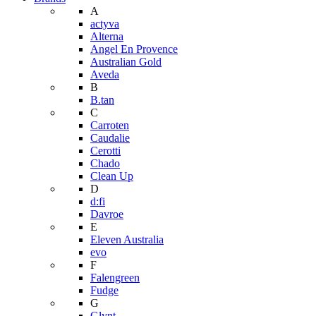
A
actyva
Alterna
Angel En Provence
Australian Gold
Aveda
B
B.tan
C
Carroten
Caudalie
Cerotti
Chado
Clean Up
D
d:fi
Davroe
E
Eleven Australia
evo
F
Falengreen
Fudge
G
Glynt