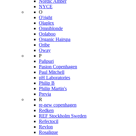
Nordic Amber
NYCE
O
O'right
Olaplex
Omniblonde
Oolaboo
Organic Hairspa
Oribe
Oway
P
Pañpuri
Pasion Copenhagen
Paul Mitchell
pH Laboratories
Philip B
Philip Martin's
Previa
R
re-new copenhagen
Redken
REF Stockholm Sweden
Refectocil
Revlon
Rosalique