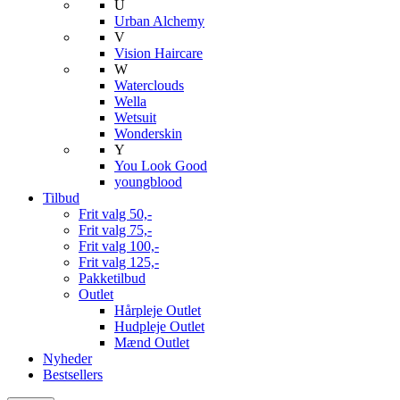
U
Urban Alchemy
V
Vision Haircare
W
Waterclouds
Wella
Wetsuit
Wonderskin
Y
You Look Good
youngblood
Tilbud
Frit valg 50,-
Frit valg 75,-
Frit valg 100,-
Frit valg 125,-
Pakketilbud
Outlet
Hårpleje Outlet
Hudpleje Outlet
Mænd Outlet
Nyheder
Bestsellers