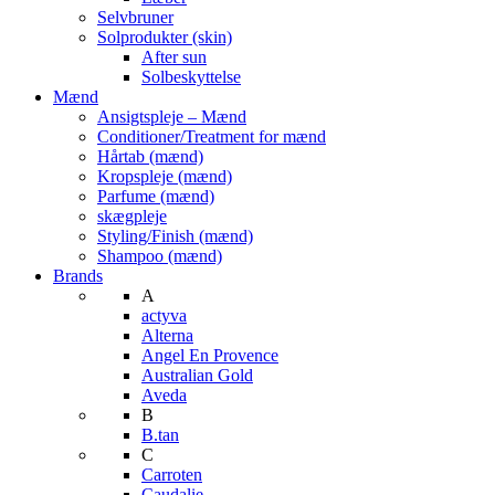
Selvbruner
Solprodukter (skin)
After sun
Solbeskyttelse
Mænd
Ansigtspleje – Mænd
Conditioner/Treatment for mænd
Hårtab (mænd)
Kropspleje (mænd)
Parfume (mænd)
skægpleje
Styling/Finish (mænd)
Shampoo (mænd)
Brands
A
actyva
Alterna
Angel En Provence
Australian Gold
Aveda
B
B.tan
C
Carroten
Caudalie