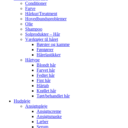
Conditioner
Farve
Hårkur/Treatment
Hovedbundsproblemer
Olie
Shampoo
Solprodukter – Hår
Værktøjer til håret
Børster og kamme
Føntørrer
Hårelastikker
Hårtype
Blondt hår
Farvet hår
Fedtet hår
Fint hår
Hårtab
Krøllet hår
Tørt/behandlet hår
Hudpleje
Ansigtspleje
Ansigtscreme
Ansigtsmaske
Læber
Serum