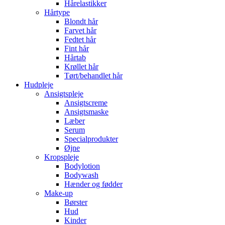
Hårelastikker
Hårtype
Blondt hår
Farvet hår
Fedtet hår
Fint hår
Hårtab
Krøllet hår
Tørt/behandlet hår
Hudpleje
Ansigtspleje
Ansigtscreme
Ansigtsmaske
Læber
Serum
Specialprodukter
Øjne
Kropspleje
Bodylotion
Bodywash
Hænder og fødder
Make-up
Børster
Hud
Kinder