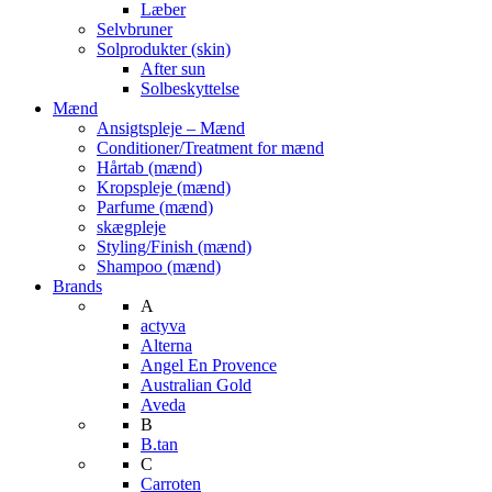
Læber
Selvbruner
Solprodukter (skin)
After sun
Solbeskyttelse
Mænd
Ansigtspleje – Mænd
Conditioner/Treatment for mænd
Hårtab (mænd)
Kropspleje (mænd)
Parfume (mænd)
skægpleje
Styling/Finish (mænd)
Shampoo (mænd)
Brands
A
actyva
Alterna
Angel En Provence
Australian Gold
Aveda
B
B.tan
C
Carroten