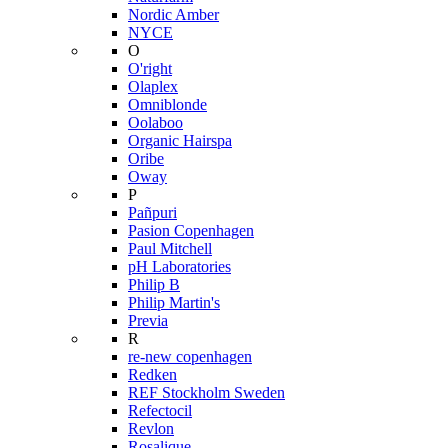
Nordic Amber
NYCE
O
O'right
Olaplex
Omniblonde
Oolaboo
Organic Hairspa
Oribe
Oway
P
Pañpuri
Pasion Copenhagen
Paul Mitchell
pH Laboratories
Philip B
Philip Martin's
Previa
R
re-new copenhagen
Redken
REF Stockholm Sweden
Refectocil
Revlon
Rosalique