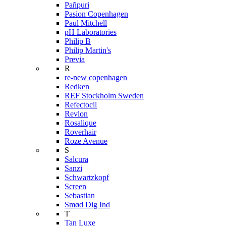
Pañpuri
Pasion Copenhagen
Paul Mitchell
pH Laboratories
Philip B
Philip Martin's
Previa
R
re-new copenhagen
Redken
REF Stockholm Sweden
Refectocil
Revlon
Rosalique
Roverhair
Roze Avenue
S
Salcura
Sanzi
Schwartzkopf
Screen
Sebastian
Smød Dig Ind
T
Tan Luxe