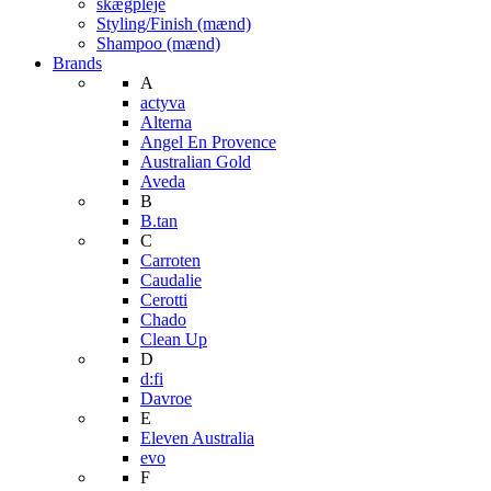
skægpleje
Styling/Finish (mænd)
Shampoo (mænd)
Brands
A
actyva
Alterna
Angel En Provence
Australian Gold
Aveda
B
B.tan
C
Carroten
Caudalie
Cerotti
Chado
Clean Up
D
d:fi
Davroe
E
Eleven Australia
evo
F