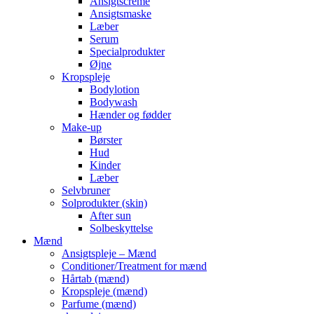
Ansigtscreme
Ansigtsmaske
Læber
Serum
Specialprodukter
Øjne
Kropspleje
Bodylotion
Bodywash
Hænder og fødder
Make-up
Børster
Hud
Kinder
Læber
Selvbruner
Solprodukter (skin)
After sun
Solbeskyttelse
Mænd
Ansigtspleje – Mænd
Conditioner/Treatment for mænd
Hårtab (mænd)
Kropspleje (mænd)
Parfume (mænd)