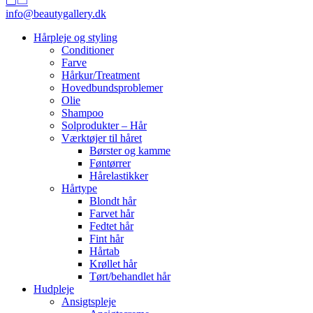
info@beautygallery.dk
Hårpleje og styling
Conditioner
Farve
Hårkur/Treatment
Hovedbundsproblemer
Olie
Shampoo
Solprodukter – Hår
Værktøjer til håret
Børster og kamme
Føntørrer
Hårelastikker
Hårtype
Blondt hår
Farvet hår
Fedtet hår
Fint hår
Hårtab
Krøllet hår
Tørt/behandlet hår
Hudpleje
Ansigtspleje