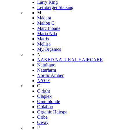
Larry King
Lernberger Stafsing
M
Mádara
Malibu C
Marc Inbane
Maria Nila
Matrix
Mellisa
My.Organics
N
NAKED NATURAL HAIRCARE
Natulique
Naturfarm
Nordic Amber
NYCE
O
O'right
Olaplex
Omniblonde
Oolaboo
Organic Hairspa
Oribe
Oway
P