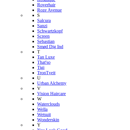
Roverhair
Roze Avenue
S
Salcura
Sanzi
Schwartzkopf
Screen
Sebastian
Smød Dig Ind
T
Tan Luxe
That'so
Tigi
TronTveit
U
Urban Alchemy
V
Vision Haircare
W
Waterclouds
Wella
Wetsuit
Wonderskin
Y