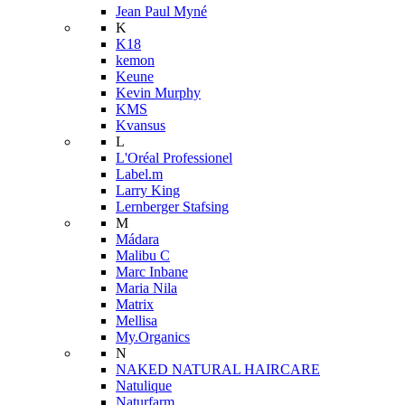
Jean Paul Myné
K
K18
kemon
Keune
Kevin Murphy
KMS
Kvansus
L
L'Oréal Professionel
Label.m
Larry King
Lernberger Stafsing
M
Mádara
Malibu C
Marc Inbane
Maria Nila
Matrix
Mellisa
My.Organics
N
NAKED NATURAL HAIRCARE
Natulique
Naturfarm