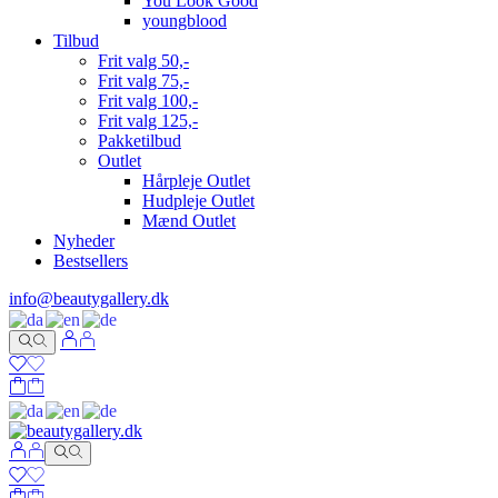
You Look Good
youngblood
Tilbud
Frit valg 50,-
Frit valg 75,-
Frit valg 100,-
Frit valg 125,-
Pakketilbud
Outlet
Hårpleje Outlet
Hudpleje Outlet
Mænd Outlet
Nyheder
Bestsellers
info@beautygallery.dk