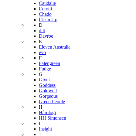
Caudalie
Cerotti
Chado
Clean Up
D
d:fi
Davroe
E
Eleven Australia
evo
F
Falengreen
Fudge
G
Glynt
Goddess
Goldwell
Gorgeous
Green People
H
Hårologi
HH Simonsen
I
Insight
J