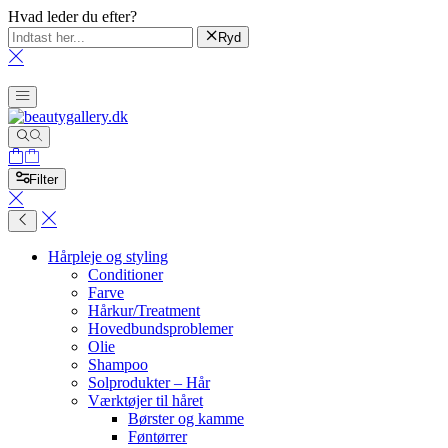
Hvad leder du efter?
Ryd
Filter
Hårpleje og styling
Conditioner
Farve
Hårkur/Treatment
Hovedbundsproblemer
Olie
Shampoo
Solprodukter – Hår
Værktøjer til håret
Børster og kamme
Føntørrer