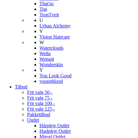
That'so
Tigi
TronTveit
U
Urban Alchemy
V
Vision Haircare
W
Waterclouds
Wella
Wetsuit
Wonderskin
Y
You Look Good
youngblood
Tilbud
Frit valg 50,-
Frit valg 75,-
Frit valg 100,-
Frit valg 125,-
Pakketilbud
Outlet
Hårpleje Outlet
Hudpleje Outlet
Mænd Outlet