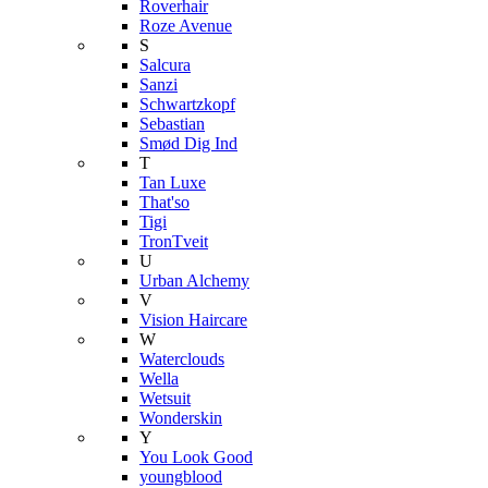
Roverhair
Roze Avenue
S
Salcura
Sanzi
Schwartzkopf
Sebastian
Smød Dig Ind
T
Tan Luxe
That'so
Tigi
TronTveit
U
Urban Alchemy
V
Vision Haircare
W
Waterclouds
Wella
Wetsuit
Wonderskin
Y
You Look Good
youngblood