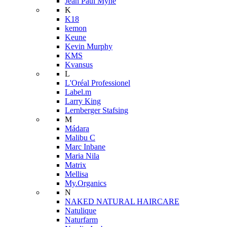
Jean Paul Myné
K
K18
kemon
Keune
Kevin Murphy
KMS
Kvansus
L
L'Oréal Professionel
Label.m
Larry King
Lernberger Stafsing
M
Mádara
Malibu C
Marc Inbane
Maria Nila
Matrix
Mellisa
My.Organics
N
NAKED NATURAL HAIRCARE
Natulique
Naturfarm