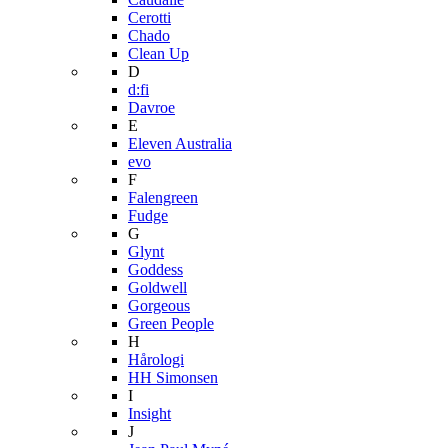
Cerotti
Chado
Clean Up
D
d:fi
Davroe
E
Eleven Australia
evo
F
Falengreen
Fudge
G
Glynt
Goddess
Goldwell
Gorgeous
Green People
H
Hårologi
HH Simonsen
I
Insight
J