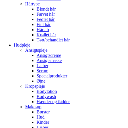
Hårtype
Blondt hår
Farvet hår
Fedtet hår
Fint hår
Hårtab
Krøllet hår
Tørt/behandlet hår
Hudpleje
Ansigtspleje
Ansigtscreme
Ansigtsmaske
Læber
Serum
Specialprodukter
Øjne
Kropspleje
Bodylotion
Bodywash
Hænder og fødder
Make-up
Børster
Hud
Kinder
Læber