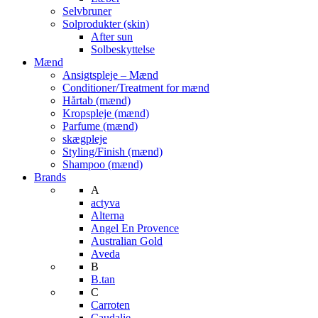
Selvbruner
Solprodukter (skin)
After sun
Solbeskyttelse
Mænd
Ansigtspleje – Mænd
Conditioner/Treatment for mænd
Hårtab (mænd)
Kropspleje (mænd)
Parfume (mænd)
skægpleje
Styling/Finish (mænd)
Shampoo (mænd)
Brands
A
actyva
Alterna
Angel En Provence
Australian Gold
Aveda
B
B.tan
C
Carroten
Caudalie