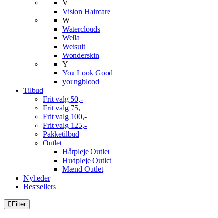
V
Vision Haircare
W
Waterclouds
Wella
Wetsuit
Wonderskin
Y
You Look Good
youngblood
Tilbud
Frit valg 50,-
Frit valg 75,-
Frit valg 100,-
Frit valg 125,-
Pakketilbud
Outlet
Hårpleje Outlet
Hudpleje Outlet
Mænd Outlet
Nyheder
Bestsellers
Filter