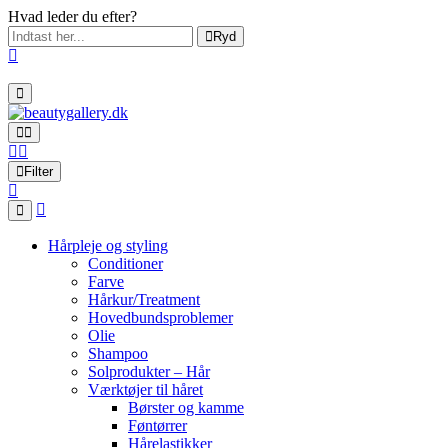
Hvad leder du efter?
Ryd
Filter
Hårpleje og styling
Conditioner
Farve
Hårkur/Treatment
Hovedbundsproblemer
Olie
Shampoo
Solprodukter – Hår
Værktøjer til håret
Børster og kamme
Føntørrer
Hårelastikker