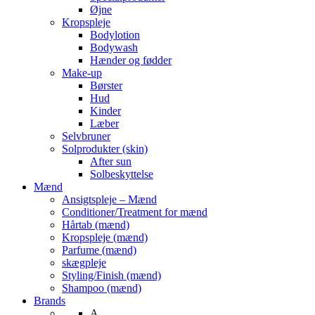
Øjne
Kropspleje
Bodylotion
Bodywash
Hænder og fødder
Make-up
Børster
Hud
Kinder
Læber
Selvbruner
Solprodukter (skin)
After sun
Solbeskyttelse
Mænd
Ansigtspleje – Mænd
Conditioner/Treatment for mænd
Hårtab (mænd)
Kropspleje (mænd)
Parfume (mænd)
skægpleje
Styling/Finish (mænd)
Shampoo (mænd)
Brands
A