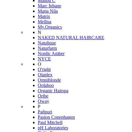
Malibu C
Marc Inbane
Maria Nila
Matrix
Mellisa
My.Organics
N
NAKED NATURAL HAIRCARE
Natulique
Naturfarm
Nordic Amber
NYCE
O
O'right
Olaplex
Omniblonde
Oolaboo
Organic Hairspa
Oribe
Oway
P
Pañpuri
Pasion Copenhagen
Paul Mitchell
pH Laboratories