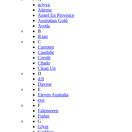
actyva
Alterna
Angel En Provence
Australian Gold
Aveda
B
B.tan
C
Carroten
Caudalie
Cerotti
Chado
Clean Up
D
d:fi
Davroe
E
Eleven Australia
evo
F
Falengreen
Fudge
G
Glynt
Goddess