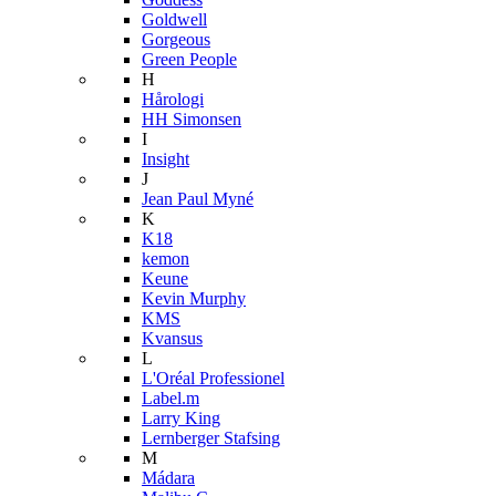
Goldwell
Gorgeous
Green People
H
Hårologi
HH Simonsen
I
Insight
J
Jean Paul Myné
K
K18
kemon
Keune
Kevin Murphy
KMS
Kvansus
L
L'Oréal Professionel
Label.m
Larry King
Lernberger Stafsing
M
Mádara