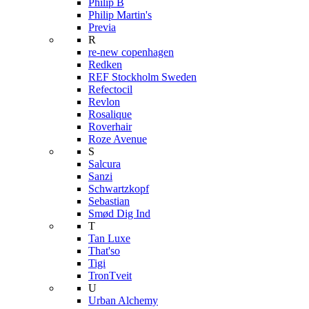
Philip B
Philip Martin's
Previa
R
re-new copenhagen
Redken
REF Stockholm Sweden
Refectocil
Revlon
Rosalique
Roverhair
Roze Avenue
S
Salcura
Sanzi
Schwartzkopf
Sebastian
Smød Dig Ind
T
Tan Luxe
That'so
Tigi
TronTveit
U
Urban Alchemy