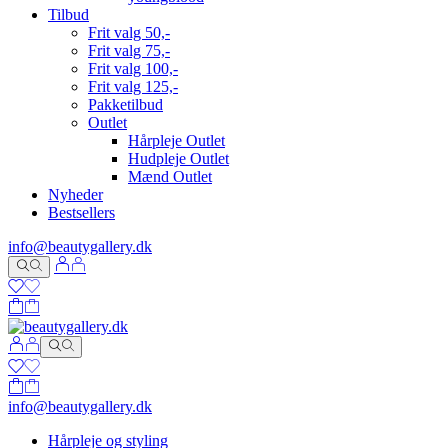
Tilbud
Frit valg 50,-
Frit valg 75,-
Frit valg 100,-
Frit valg 125,-
Pakketilbud
Outlet
Hårpleje Outlet
Hudpleje Outlet
Mænd Outlet
Nyheder
Bestsellers
info@beautygallery.dk
info@beautygallery.dk
Hårpleje og styling