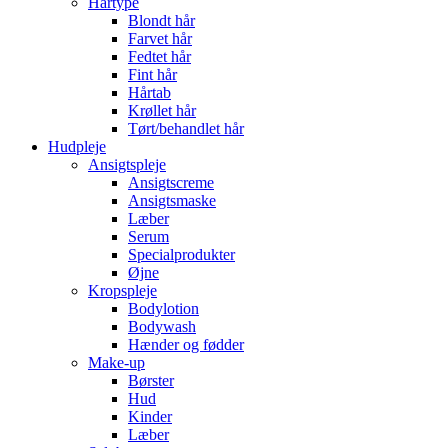
Hårtype
Blondt hår
Farvet hår
Fedtet hår
Fint hår
Hårtab
Krøllet hår
Tørt/behandlet hår
Hudpleje
Ansigtspleje
Ansigtscreme
Ansigtsmaske
Læber
Serum
Specialprodukter
Øjne
Kropspleje
Bodylotion
Bodywash
Hænder og fødder
Make-up
Børster
Hud
Kinder
Læber