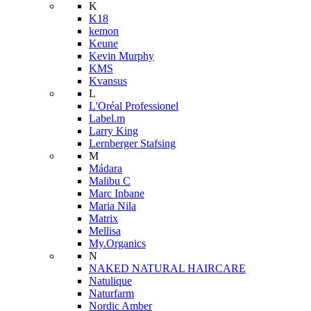
K
K18
kemon
Keune
Kevin Murphy
KMS
Kvansus
L
L'Oréal Professionel
Label.m
Larry King
Lernberger Stafsing
M
Mádara
Malibu C
Marc Inbane
Maria Nila
Matrix
Mellisa
My.Organics
N
NAKED NATURAL HAIRCARE
Natulique
Naturfarm
Nordic Amber