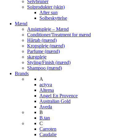
Selvbruner
Solprodukter (skin)
After sun
Solbeskyttelse
Mænd
Ansigtspleje – Mænd
Conditioner/Treatment for mænd
Hårtab (mænd)
Kropspleje (mænd)
Parfume (mænd)
skægpleje
Styling/Finish (mænd)
Shampoo (mænd)
Brands
A
actyva
Alterna
Angel En Provence
Australian Gold
Aveda
B
B.tan
C
Carroten
Caudalie