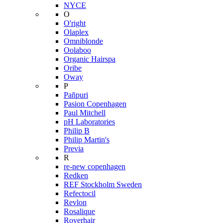
NYCE
O
O'right
Olaplex
Omniblonde
Oolaboo
Organic Hairspa
Oribe
Oway
P
Pañpuri
Pasion Copenhagen
Paul Mitchell
pH Laboratories
Philip B
Philip Martin's
Previa
R
re-new copenhagen
Redken
REF Stockholm Sweden
Refectocil
Revlon
Rosalique
Roverhair