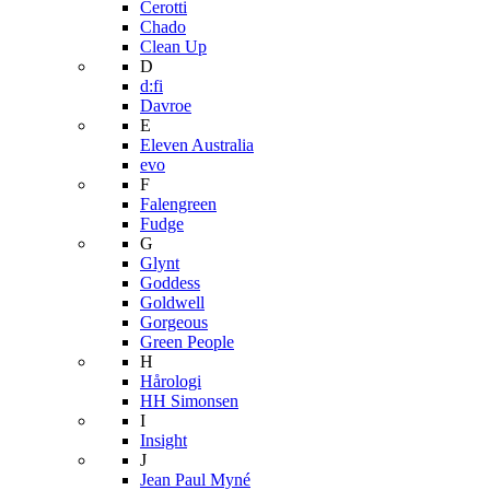
Cerotti
Chado
Clean Up
D
d:fi
Davroe
E
Eleven Australia
evo
F
Falengreen
Fudge
G
Glynt
Goddess
Goldwell
Gorgeous
Green People
H
Hårologi
HH Simonsen
I
Insight
J
Jean Paul Myné