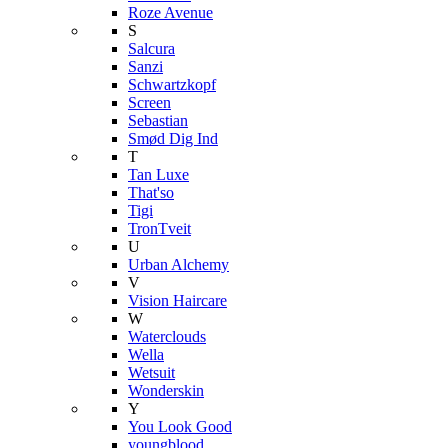
Roze Avenue
S
Salcura
Sanzi
Schwartzkopf
Screen
Sebastian
Smød Dig Ind
T
Tan Luxe
That'so
Tigi
TronTveit
U
Urban Alchemy
V
Vision Haircare
W
Waterclouds
Wella
Wetsuit
Wonderskin
Y
You Look Good
youngblood