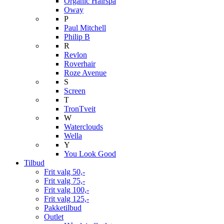
Organic Hairspa
Oway
P
Paul Mitchell
Philip B
R
Revlon
Roverhair
Roze Avenue
S
Screen
T
TronTveit
W
Waterclouds
Wella
Y
You Look Good
Tilbud
Frit valg 50,-
Frit valg 75,-
Frit valg 100,-
Frit valg 125,-
Pakketilbud
Outlet