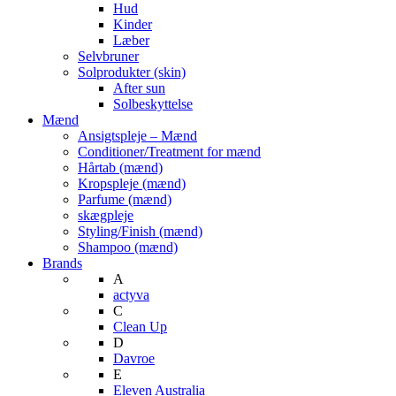
Hud
Kinder
Læber
Selvbruner
Solprodukter (skin)
After sun
Solbeskyttelse
Mænd
Ansigtspleje – Mænd
Conditioner/Treatment for mænd
Hårtab (mænd)
Kropspleje (mænd)
Parfume (mænd)
skægpleje
Styling/Finish (mænd)
Shampoo (mænd)
Brands
A
actyva
C
Clean Up
D
Davroe
E
Eleven Australia