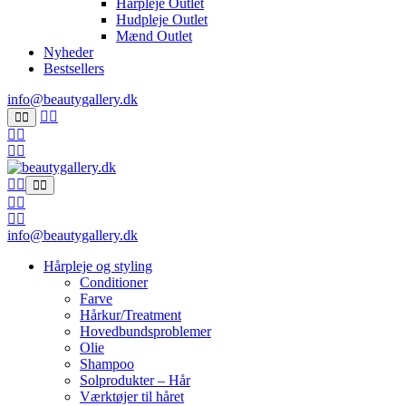
Hårpleje Outlet
Hudpleje Outlet
Mænd Outlet
Nyheder
Bestsellers
info@beautygallery.dk
info@beautygallery.dk
Hårpleje og styling
Conditioner
Farve
Hårkur/Treatment
Hovedbundsproblemer
Olie
Shampoo
Solprodukter – Hår
Værktøjer til håret