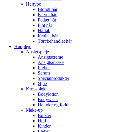
Hårtype
Blondt hår
Farvet hår
Fedtet hår
Fint hår
Hårtab
Krøllet hår
Tørt/behandlet hår
Hudpleje
Ansigtspleje
Ansigtscreme
Ansigtsmaske
Læber
Serum
Specialprodukter
Øjne
Kropspleje
Bodylotion
Bodywash
Hænder og fødder
Make-up
Børster
Hud
Kinder
Læber