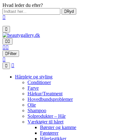
Hvad leder du efter?
Ryd
Filter
Hårpleje og styling
Conditioner
Farve
Hårkur/Treatment
Hovedbundsproblemer
Olie
Shampoo
Solprodukter – Hår
Værktøjer til håret
Børster og kamme
Føntørrer
Hårelastikker