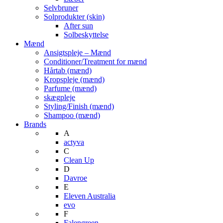
Selvbruner
Solprodukter (skin)
After sun
Solbeskyttelse
Mænd
Ansigtspleje – Mænd
Conditioner/Treatment for mænd
Hårtab (mænd)
Kropspleje (mænd)
Parfume (mænd)
skægpleje
Styling/Finish (mænd)
Shampoo (mænd)
Brands
A
actyva
C
Clean Up
D
Davroe
E
Eleven Australia
evo
F
Falengreen