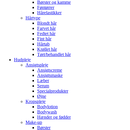
Børster og kamme
Føntørrer
Hårelastikker
Hårtype
Blondt hår
Farvet hår
Fedtet hår
Fint hår
Hårtab
Krøllet hår
Tørt/behandlet hår
Hudpleje
Ansigtspleje
Ansigtscreme
Ansigtsmaske
Læber
Serum
Specialprodukter
Øjne
Kropspleje
Bodylotion
Bodywash
Hænder og fødder
Make-up
Børster