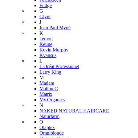
Fudge
G
Glynt
J
Jean Paul Myné
K
kemon
Keune
Kevin Murphy
Kvansus
L
L'Oréal Professionel
Larry King
M
Mádara
Malibu C
Matrix
My.Organics
N
NAKED NATURAL HAIRCARE
Naturfarm
O
Olaplex
Omniblonde