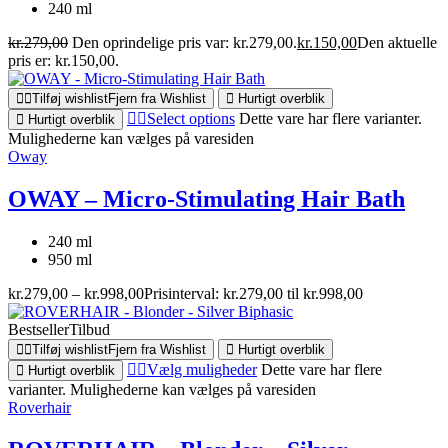
240 ml
kr.
279,00
Den oprindelige pris var: kr.279,00.
kr.
150,00
Den aktuelle
pris er: kr.150,00.
Tilføj wishlist
Fjern fra Wishlist
Hurtigt overblik
Select options
Dette vare har flere varianter.
Hurtigt overblik
Mulighederne kan vælges på varesiden
Oway
OWAY – Micro-Stimulating Hair Bath
240 ml
950 ml
kr.
279,00
–
kr.
998,00
Prisinterval: kr.279,00 til kr.998,00
Bestseller
Tilbud
Tilføj wishlist
Fjern fra Wishlist
Hurtigt overblik
Vælg muligheder
Dette vare har flere
Hurtigt overblik
varianter. Mulighederne kan vælges på varesiden
Roverhair