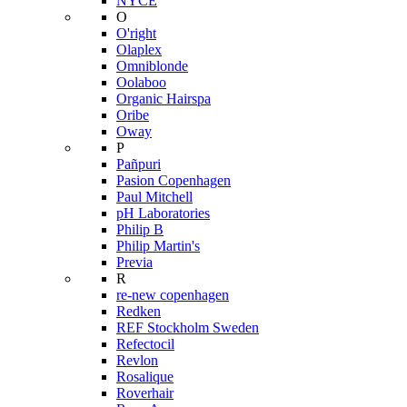
NYCE
O
O'right
Olaplex
Omniblonde
Oolaboo
Organic Hairspa
Oribe
Oway
P
Pañpuri
Pasion Copenhagen
Paul Mitchell
pH Laboratories
Philip B
Philip Martin's
Previa
R
re-new copenhagen
Redken
REF Stockholm Sweden
Refectocil
Revlon
Rosalique
Roverhair