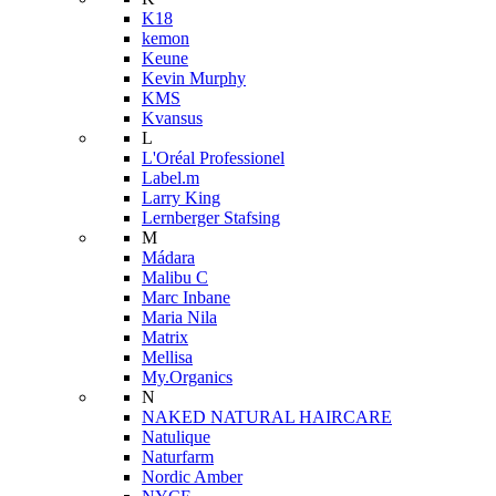
K18
kemon
Keune
Kevin Murphy
KMS
Kvansus
L
L'Oréal Professionel
Label.m
Larry King
Lernberger Stafsing
M
Mádara
Malibu C
Marc Inbane
Maria Nila
Matrix
Mellisa
My.Organics
N
NAKED NATURAL HAIRCARE
Natulique
Naturfarm
Nordic Amber