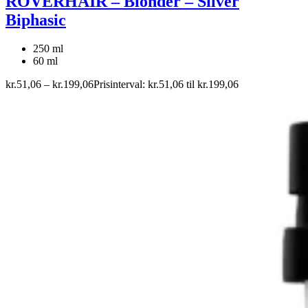
ROVERHAIR – Blonder – Silver
Biphasic
250 ml
60 ml
kr.
51,06
–
kr.
199,06
Prisinterval: kr.51,06 til kr.199,06