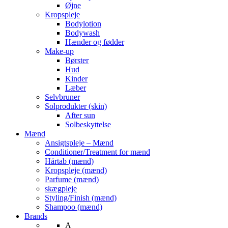
Øjne
Kropspleje
Bodylotion
Bodywash
Hænder og fødder
Make-up
Børster
Hud
Kinder
Læber
Selvbruner
Solprodukter (skin)
After sun
Solbeskyttelse
Mænd
Ansigtspleje – Mænd
Conditioner/Treatment for mænd
Hårtab (mænd)
Kropspleje (mænd)
Parfume (mænd)
skægpleje
Styling/Finish (mænd)
Shampoo (mænd)
Brands
A