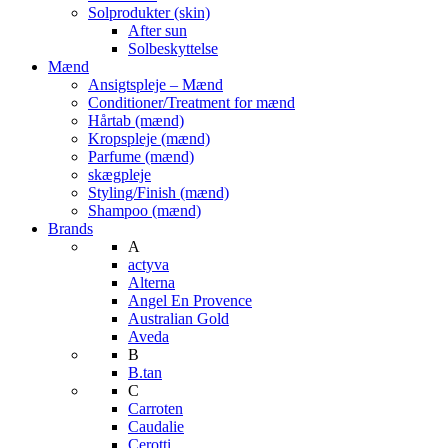
Solprodukter (skin)
After sun
Solbeskyttelse
Mænd
Ansigtspleje – Mænd
Conditioner/Treatment for mænd
Hårtab (mænd)
Kropspleje (mænd)
Parfume (mænd)
skægpleje
Styling/Finish (mænd)
Shampoo (mænd)
Brands
A
actyva
Alterna
Angel En Provence
Australian Gold
Aveda
B
B.tan
C
Carroten
Caudalie
Cerotti