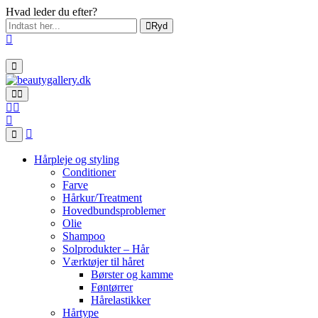
Hvad leder du efter?
Ryd
Hårpleje og styling
Conditioner
Farve
Hårkur/Treatment
Hovedbundsproblemer
Olie
Shampoo
Solprodukter – Hår
Værktøjer til håret
Børster og kamme
Føntørrer
Hårelastikker
Hårtype