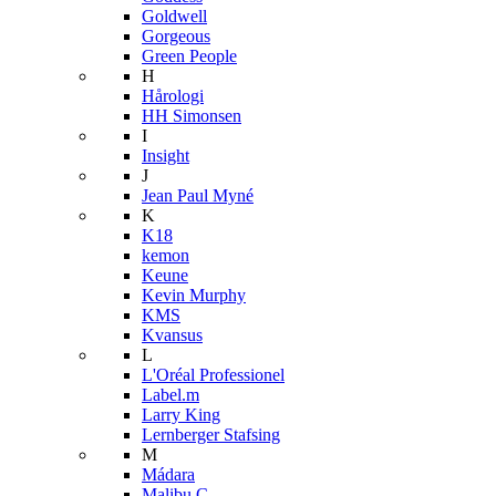
Goldwell
Gorgeous
Green People
H
Hårologi
HH Simonsen
I
Insight
J
Jean Paul Myné
K
K18
kemon
Keune
Kevin Murphy
KMS
Kvansus
L
L'Oréal Professionel
Label.m
Larry King
Lernberger Stafsing
M
Mádara
Malibu C