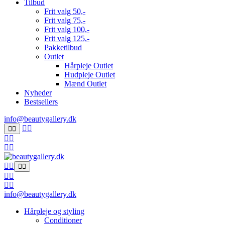
Tilbud
Frit valg 50,-
Frit valg 75,-
Frit valg 100,-
Frit valg 125,-
Pakketilbud
Outlet
Hårpleje Outlet
Hudpleje Outlet
Mænd Outlet
Nyheder
Bestsellers
info@beautygallery.dk
info@beautygallery.dk
Hårpleje og styling
Conditioner