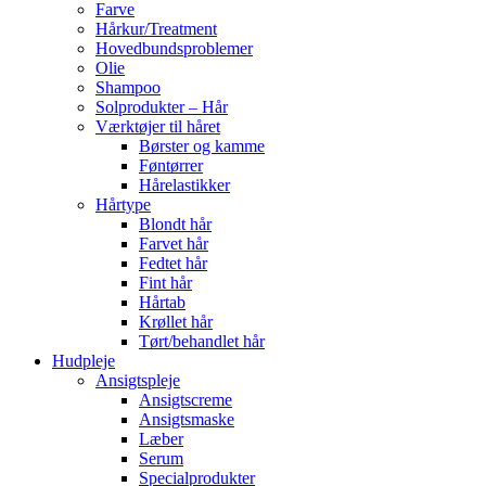
Farve
Hårkur/Treatment
Hovedbundsproblemer
Olie
Shampoo
Solprodukter – Hår
Værktøjer til håret
Børster og kamme
Føntørrer
Hårelastikker
Hårtype
Blondt hår
Farvet hår
Fedtet hår
Fint hår
Hårtab
Krøllet hår
Tørt/behandlet hår
Hudpleje
Ansigtspleje
Ansigtscreme
Ansigtsmaske
Læber
Serum
Specialprodukter