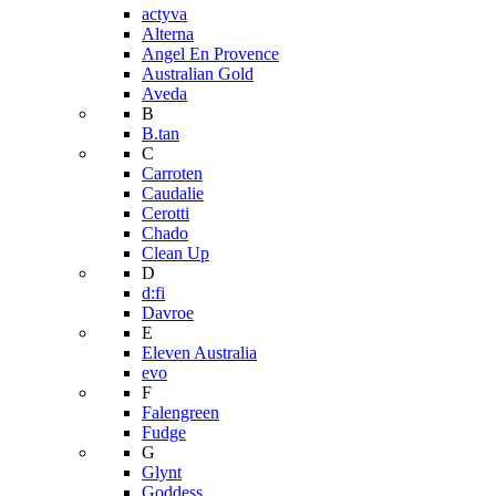
actyva
Alterna
Angel En Provence
Australian Gold
Aveda
B
B.tan
C
Carroten
Caudalie
Cerotti
Chado
Clean Up
D
d:fi
Davroe
E
Eleven Australia
evo
F
Falengreen
Fudge
G
Glynt
Goddess