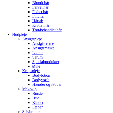
Blondt hår
Farvet hår
Fedtet hår
Fint hår
Hårtab
Krøllet hår
Tørt/behandlet hår
Hudpleje
Ansigtspleje
Ansigtscreme
Ansigtsmaske
Læber
Serum
Specialprodukter
Øjne
Kropspleje
Bodylotion
Bodywash
Hænder og fødder
Make-up
Børster
Hud
Kinder
Læber
Selvbruner