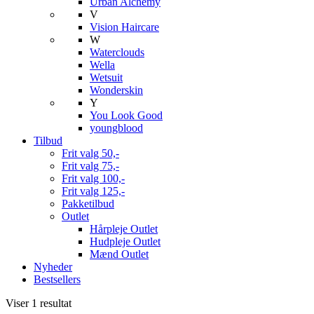
Urban Alchemy
V
Vision Haircare
W
Waterclouds
Wella
Wetsuit
Wonderskin
Y
You Look Good
youngblood
Tilbud
Frit valg 50,-
Frit valg 75,-
Frit valg 100,-
Frit valg 125,-
Pakketilbud
Outlet
Hårpleje Outlet
Hudpleje Outlet
Mænd Outlet
Nyheder
Bestsellers
Viser 1 resultat