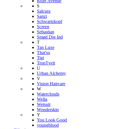
Roze Avenue
S
Salcura
Sanzi
Schwartzkopf
Screen
Sebastian
Smød Dig Ind
T
Tan Luxe
That'so
Tigi
TronTveit
U
Urban Alchemy
V
Vision Haircare
W
Waterclouds
Wella
Wetsuit
Wonderskin
Y
You Look Good
youngblood