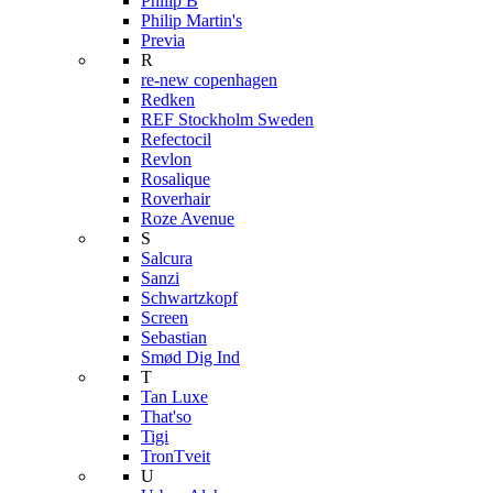
Philip B
Philip Martin's
Previa
R
re-new copenhagen
Redken
REF Stockholm Sweden
Refectocil
Revlon
Rosalique
Roverhair
Roze Avenue
S
Salcura
Sanzi
Schwartzkopf
Screen
Sebastian
Smød Dig Ind
T
Tan Luxe
That'so
Tigi
TronTveit
U