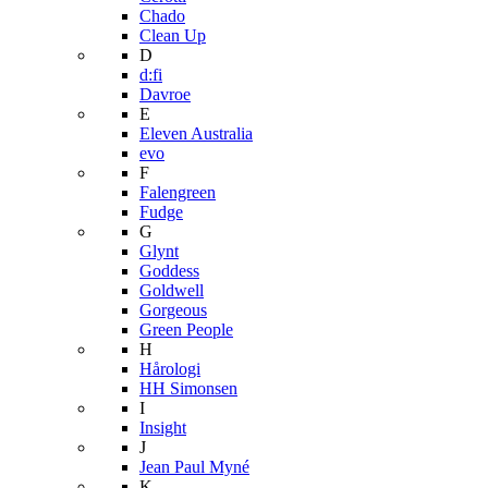
Chado
Clean Up
D
d:fi
Davroe
E
Eleven Australia
evo
F
Falengreen
Fudge
G
Glynt
Goddess
Goldwell
Gorgeous
Green People
H
Hårologi
HH Simonsen
I
Insight
J
Jean Paul Myné
K