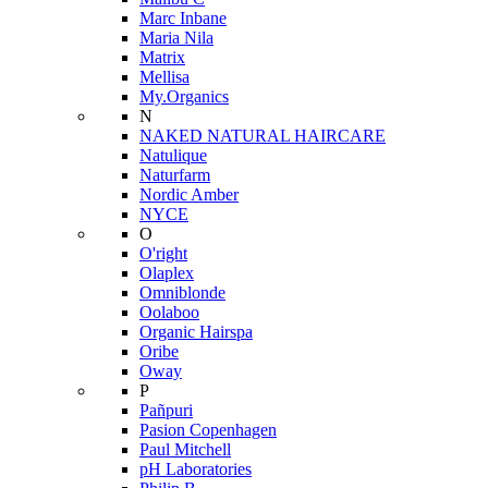
Marc Inbane
Maria Nila
Matrix
Mellisa
My.Organics
N
NAKED NATURAL HAIRCARE
Natulique
Naturfarm
Nordic Amber
NYCE
O
O'right
Olaplex
Omniblonde
Oolaboo
Organic Hairspa
Oribe
Oway
P
Pañpuri
Pasion Copenhagen
Paul Mitchell
pH Laboratories