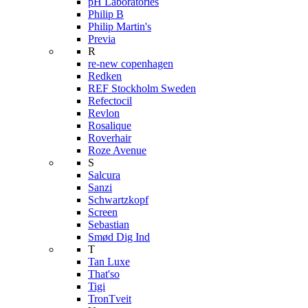
pH Laboratories
Philip B
Philip Martin's
Previa
R
re-new copenhagen
Redken
REF Stockholm Sweden
Refectocil
Revlon
Rosalique
Roverhair
Roze Avenue
S
Salcura
Sanzi
Schwartzkopf
Screen
Sebastian
Smød Dig Ind
T
Tan Luxe
That'so
Tigi
TronTveit