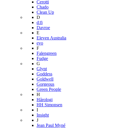
Cerotti
Chado
Clean Up
D
d:fi
Davroe
E
Eleven Australia
evo
F
Falengreen
Fudge
G
Glynt
Goddess
Goldwell
Gorgeous
Green People
H
Hårologi
HH Simonsen
I
Insight
J
Jean Paul Myné