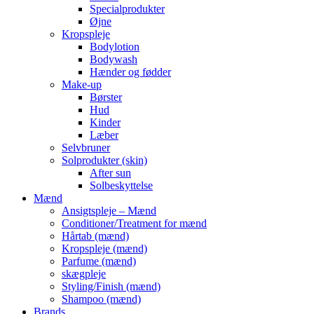
Specialprodukter
Øjne
Kropspleje
Bodylotion
Bodywash
Hænder og fødder
Make-up
Børster
Hud
Kinder
Læber
Selvbruner
Solprodukter (skin)
After sun
Solbeskyttelse
Mænd
Ansigtspleje – Mænd
Conditioner/Treatment for mænd
Hårtab (mænd)
Kropspleje (mænd)
Parfume (mænd)
skægpleje
Styling/Finish (mænd)
Shampoo (mænd)
Brands