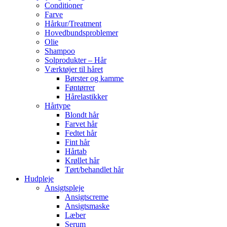
Conditioner
Farve
Hårkur/Treatment
Hovedbundsproblemer
Olie
Shampoo
Solprodukter – Hår
Værktøjer til håret
Børster og kamme
Føntørrer
Hårelastikker
Hårtype
Blondt hår
Farvet hår
Fedtet hår
Fint hår
Hårtab
Krøllet hår
Tørt/behandlet hår
Hudpleje
Ansigtspleje
Ansigtscreme
Ansigtsmaske
Læber
Serum