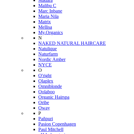
Mádara
Malibu C
Marc Inbane
Maria Nila
Matrix
Mellisa
My.Organics
N
NAKED NATURAL HAIRCARE
Natulique
Naturfarm
Nordic Amber
NYCE
O
O'right
Olaplex
Omniblonde
Oolaboo
Organic Hairspa
Oribe
Oway
P
Pañpuri
Pasion Copenhagen
Paul Mitchell