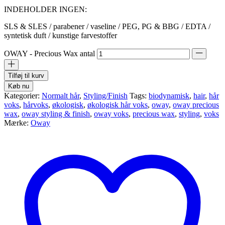
INDEHOLDER INGEN:
SLS & SLES / parabener / vaseline / PEG, PG & BBG / EDTA /
syntetisk duft / kunstige farvestoffer
OWAY - Precious Wax antal
Tilføj til kurv
Køb nu
Kategorier:
Normalt hår
,
Styling/Finish
Tags:
biodynamisk
,
hair
,
hår
voks
,
hårvoks
,
økologisk
,
økologisk hår voks
,
oway
,
oway precious
wax
,
oway styling & finish
,
oway voks
,
precious wax
,
styling
,
voks
Mærke:
Oway