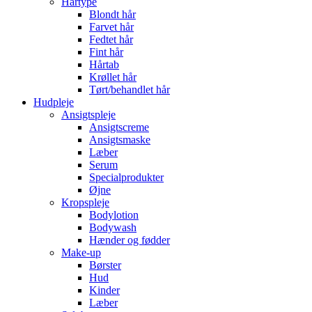
Hårtype
Blondt hår
Farvet hår
Fedtet hår
Fint hår
Hårtab
Krøllet hår
Tørt/behandlet hår
Hudpleje
Ansigtspleje
Ansigtscreme
Ansigtsmaske
Læber
Serum
Specialprodukter
Øjne
Kropspleje
Bodylotion
Bodywash
Hænder og fødder
Make-up
Børster
Hud
Kinder
Læber