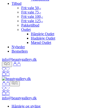
Tilbud
Frit valg 50,-
Frit valg 75,-
Frit valg 100,-
Frit valg 125,-
Pakketilbud
Outlet
Hårpleje Outlet
Hudpleje Outlet
Mænd Outlet
Nyheder
Bestsellers
info@beautygallery.dk
info@beautygallery.dk
Hårpleje og styling