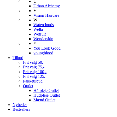
U
Urban Alchemy
V
Vision Haircare
W
Waterclouds
Wella
Wetsuit
Wonderskin
Y
You Look Good
youngblood
Tilbud
Frit valg 50,-
Frit valg 75,-
Frit valg 100,-
Frit valg 125,-
Pakketilbud
Outlet
Hårpleje Outlet
Hudpleje Outlet
Mænd Outlet
Nyheder
Bestsellers