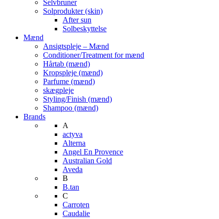
Selvbruner
Solprodukter (skin)
After sun
Solbeskyttelse
Mænd
Ansigtspleje – Mænd
Conditioner/Treatment for mænd
Hårtab (mænd)
Kropspleje (mænd)
Parfume (mænd)
skægpleje
Styling/Finish (mænd)
Shampoo (mænd)
Brands
A
actyva
Alterna
Angel En Provence
Australian Gold
Aveda
B
B.tan
C
Carroten
Caudalie