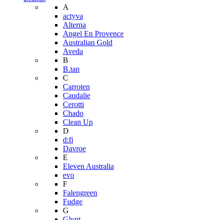
A
actyva
Alterna
Angel En Provence
Australian Gold
Aveda
B
B.tan
C
Carroten
Caudalie
Cerotti
Chado
Clean Up
D
d:fi
Davroe
E
Eleven Australia
evo
F
Falengreen
Fudge
G
Glynt