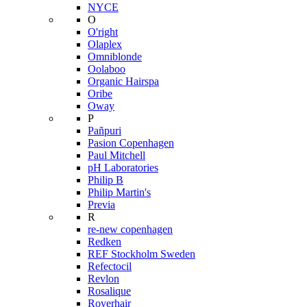
NYCE
O
O'right
Olaplex
Omniblonde
Oolaboo
Organic Hairspa
Oribe
Oway
P
Pañpuri
Pasion Copenhagen
Paul Mitchell
pH Laboratories
Philip B
Philip Martin's
Previa
R
re-new copenhagen
Redken
REF Stockholm Sweden
Refectocil
Revlon
Rosalique
Roverhair