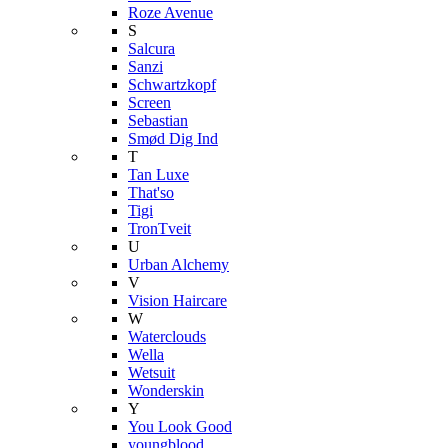
Roze Avenue
S
Salcura
Sanzi
Schwartzkopf
Screen
Sebastian
Smød Dig Ind
T
Tan Luxe
That'so
Tigi
TronTveit
U
Urban Alchemy
V
Vision Haircare
W
Waterclouds
Wella
Wetsuit
Wonderskin
Y
You Look Good
youngblood