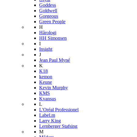
Goddess
Goldwell
Gorgeous
Green People
H
Hårologi
HH Simonsen
I
Insight
J
Jean Paul Myné
K
K18
kemon
Keune
Kevin Murphy
KMS
Kvansus
L
L'Oréal Professionel
Label.m
Larry King
Lernberger Stafsing
M