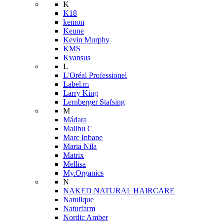
K
K18
kemon
Keune
Kevin Murphy
KMS
Kvansus
L
L'Oréal Professionel
Label.m
Larry King
Lernberger Stafsing
M
Mádara
Malibu C
Marc Inbane
Maria Nila
Matrix
Mellisa
My.Organics
N
NAKED NATURAL HAIRCARE
Natulique
Naturfarm
Nordic Amber