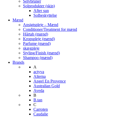
Selvbruner
Solprodukter (skin)
After sun
Solbeskyttelse
Mænd
Ansigtspleje – Mænd
Conditioner/Treatment for mænd
Hårtab (mænd)
Kropspleje (mænd)
Parfume (mænd)
skægpleje
Styling/Finish (mænd)
Shampoo (mænd)
Brands
A
actyva
Alterna
Angel En Provence
Australian Gold
Aveda
B
B.tan
C
Carroten
Caudalie