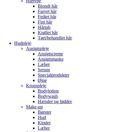
Hårtype
Blondt hår
Farvet hår
Fedtet hår
Fint hår
Hårtab
Krøllet hår
Tørt/behandlet hår
Hudpleje
Ansigtspleje
Ansigtscreme
Ansigtsmaske
Læber
Serum
Specialprodukter
Øjne
Kropspleje
Bodylotion
Bodywash
Hænder og fødder
Make-up
Børster
Hud
Kinder
Læber