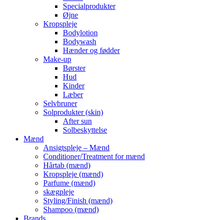
Specialprodukter
Øjne
Kropspleje
Bodylotion
Bodywash
Hænder og fødder
Make-up
Børster
Hud
Kinder
Læber
Selvbruner
Solprodukter (skin)
After sun
Solbeskyttelse
Mænd
Ansigtspleje – Mænd
Conditioner/Treatment for mænd
Hårtab (mænd)
Kropspleje (mænd)
Parfume (mænd)
skægpleje
Styling/Finish (mænd)
Shampoo (mænd)
Brands