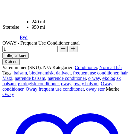
240 ml
Størrelse
950 ml
Ryd
OWAY - Frequent Use Conditioner antal
Tilføj til kurv
Køb nu
Varenummer (SKU):
N/A
Kategorier:
Conditioner
,
Normalt hår
Tags:
balsam
,
biodynamisk
,
dailyact
,
frequent use conditioner
,
hair
,
Maxi
,
nærende balsam
,
nærende conditioner
,
o-way
,
økologisk
balsam
,
økologisk conditioner
,
oway
,
oway balsam
,
Oway
conditioner
,
Oway frequent use conditioner
,
oway stor
Mærke:
Oway