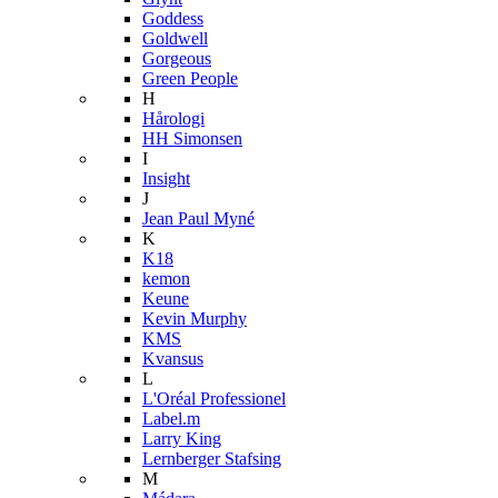
Goddess
Goldwell
Gorgeous
Green People
H
Hårologi
HH Simonsen
I
Insight
J
Jean Paul Myné
K
K18
kemon
Keune
Kevin Murphy
KMS
Kvansus
L
L'Oréal Professionel
Label.m
Larry King
Lernberger Stafsing
M