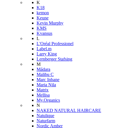
K
K18
kemon
Keune
Kevin Murphy
KMS
Kvansus
L
L'Oréal Professionel
Label.m
Larry King
Lernberger Stafsing
M
Mádara
Malibu C
Marc Inbane
Maria Nila
Matrix
Mellisa
My.Organics
N
NAKED NATURAL HAIRCARE
Natulique
Naturfarm
Nordic Amber