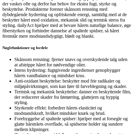
der vaskes ofte og derfor har behov for ekstra fugt, styrke og
beskyttelse. Produkterne forener skånsom rensning med
dybdegående hydrering og opfriskende energi, samtidig med at de
beskytter håret mod oxidation, mekanisk slid og termisk stress fra
styling. dailyAct hjælper med at bevare hårets naturlige balance, øge
fiberstyrken og forhindre dannelse af spaltede spidser, så håret
fremstår mere modstandsdygtigt, blødt og blankt.
Nøglefunktioner og fordele
Skånsom rensning: fjerner snavs og overskydende talg uden
at afstrippe håret for nødvendige olier.
Intens hydrering: fugtgivende ingredienser genopbygger
hårets vandbalance og mindsker krus.
Anti-oxidant beskyttelse: beskytter mod frie radikaler og
miljøpåvirkninger, som kan føre til farveblegning og skader.
Termisk og mekanisk beskyttelse: danner en beskyttende film,
der reducerer skader fra føntørring, glattejern og hyppig
styling.
Styrkende effekt: forbedrer hårets elasticitet og
modstandskraft, hvilket mindsker knæk og brud.
Forebyggelse af spaltede spidser: hjælper med at forsegle og
glatte hårstråets overflade, så spidserne holder sig sundere
mellem klipninger.