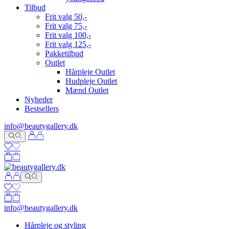
Tilbud
Frit valg 50,-
Frit valg 75,-
Frit valg 100,-
Frit valg 125,-
Pakketilbud
Outlet
Hårpleje Outlet
Hudpleje Outlet
Mænd Outlet
Nyheder
Bestsellers
info@beautygallery.dk
info@beautygallery.dk
Hårpleje og styling