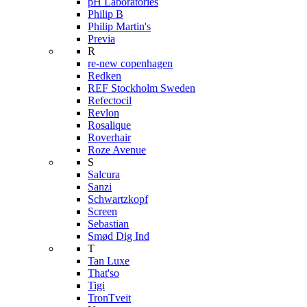
pH Laboratories
Philip B
Philip Martin's
Previa
R
re-new copenhagen
Redken
REF Stockholm Sweden
Refectocil
Revlon
Rosalique
Roverhair
Roze Avenue
S
Salcura
Sanzi
Schwartzkopf
Screen
Sebastian
Smød Dig Ind
T
Tan Luxe
That'so
Tigi
TronTveit