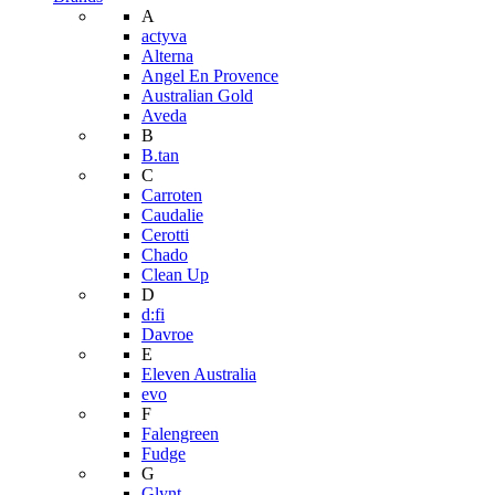
A
actyva
Alterna
Angel En Provence
Australian Gold
Aveda
B
B.tan
C
Carroten
Caudalie
Cerotti
Chado
Clean Up
D
d:fi
Davroe
E
Eleven Australia
evo
F
Falengreen
Fudge
G
Glynt