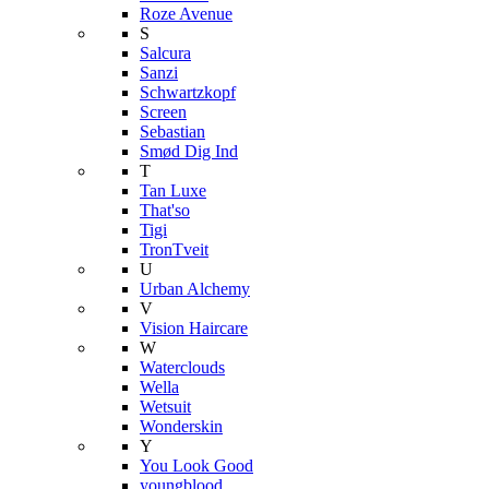
Roze Avenue
S
Salcura
Sanzi
Schwartzkopf
Screen
Sebastian
Smød Dig Ind
T
Tan Luxe
That'so
Tigi
TronTveit
U
Urban Alchemy
V
Vision Haircare
W
Waterclouds
Wella
Wetsuit
Wonderskin
Y
You Look Good
youngblood