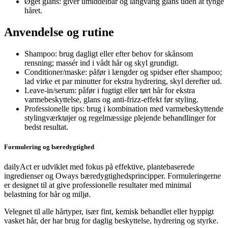
Øget glans: giver umiddelbar og langvarig glans uden at tynge
håret.
Anvendelse og rutine
Shampoo: brug dagligt eller efter behov for skånsom
rensning; massér ind i vådt hår og skyl grundigt.
Conditioner/maske: påfør i længder og spidser efter shampoo;
lad virke et par minutter for ekstra hydrering, skyl derefter ud.
Leave-in/serum: påfør i fugtigt eller tørt hår for ekstra
varmebeskyttelse, glans og anti-frizz-effekt før styling.
Professionelle tips: brug i kombination med varmebeskyttende
stylingværktøjer og regelmæssige plejende behandlinger for
bedst resultat.
Formulering og bæredygtighed
dailyAct er udviklet med fokus på effektive, plantebaserede
ingredienser og Oways bæredygtighedsprincipper. Formuleringerne
er designet til at give professionelle resultater med minimal
belastning for hår og miljø.
Velegnet til alle hårtyper, især fint, kemisk behandlet eller hyppigt
vasket hår, der har brug for daglig beskyttelse, hydrering og styrke.