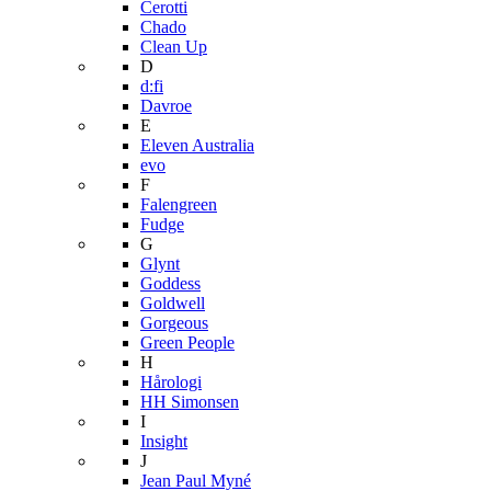
Cerotti
Chado
Clean Up
D
d:fi
Davroe
E
Eleven Australia
evo
F
Falengreen
Fudge
G
Glynt
Goddess
Goldwell
Gorgeous
Green People
H
Hårologi
HH Simonsen
I
Insight
J
Jean Paul Myné