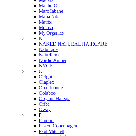
Mádara
Malibu C
Marc Inbane
Maria Nila
Matrix
Mellisa
My.Organics
N
NAKED NATURAL HAIRCARE
Natulique
Naturfarm
Nordic Amber
NYCE
O
O'right
Olaplex
Omniblonde
Oolaboo
Organic Hairspa
Oribe
Oway
P
Pañpuri
Pasion Copenhagen
Paul Mitchell