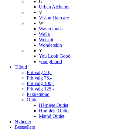
U
Urban Alchemy
V
Vision Haircare
W
Waterclouds
Wella
Wetsuit
Wonderskin
Y
You Look Good
youngblood
Tilbud
Frit valg 50,-
Frit valg 75,-
Frit valg 100,-
Frit valg 125,-
Pakketilbud
Outlet
Hårpleje Outlet
Hudpleje Outlet
Mænd Outlet
Nyheder
Bestsellers