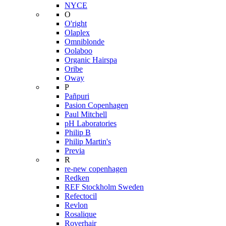
NYCE
O
O'right
Olaplex
Omniblonde
Oolaboo
Organic Hairspa
Oribe
Oway
P
Pañpuri
Pasion Copenhagen
Paul Mitchell
pH Laboratories
Philip B
Philip Martin's
Previa
R
re-new copenhagen
Redken
REF Stockholm Sweden
Refectocil
Revlon
Rosalique
Roverhair