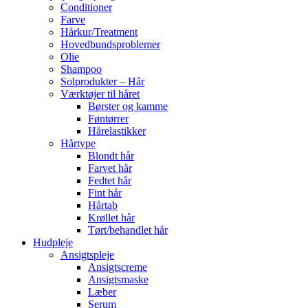
Conditioner
Farve
Hårkur/Treatment
Hovedbundsproblemer
Olie
Shampoo
Solprodukter – Hår
Værktøjer til håret
Børster og kamme
Føntørrer
Hårelastikker
Hårtype
Blondt hår
Farvet hår
Fedtet hår
Fint hår
Hårtab
Krøllet hår
Tørt/behandlet hår
Hudpleje
Ansigtspleje
Ansigtscreme
Ansigtsmaske
Læber
Serum