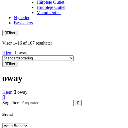
Hårpleje Outlet
Hudpleje Outlet
Mænd Outlet
Nyheder
Bestsellers
Filter
Viser 1–16 af 107 resultater
Hjem
oway
Filter
oway
Hjem
oway
Søg efter:
Brand