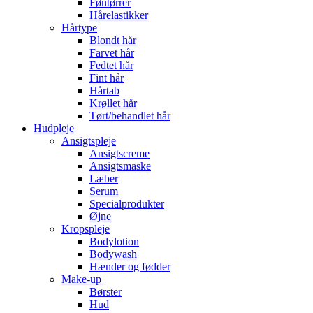
Føntørrer
Hårelastikker
Hårtype
Blondt hår
Farvet hår
Fedtet hår
Fint hår
Hårtab
Krøllet hår
Tørt/behandlet hår
Hudpleje
Ansigtspleje
Ansigtscreme
Ansigtsmaske
Læber
Serum
Specialprodukter
Øjne
Kropspleje
Bodylotion
Bodywash
Hænder og fødder
Make-up
Børster
Hud