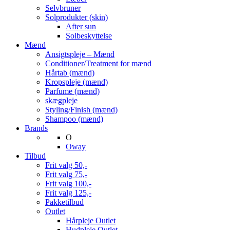
Selvbruner
Solprodukter (skin)
After sun
Solbeskyttelse
Mænd
Ansigtspleje – Mænd
Conditioner/Treatment for mænd
Hårtab (mænd)
Kropspleje (mænd)
Parfume (mænd)
skægpleje
Styling/Finish (mænd)
Shampoo (mænd)
Brands
O
Oway
Tilbud
Frit valg 50,-
Frit valg 75,-
Frit valg 100,-
Frit valg 125,-
Pakketilbud
Outlet
Hårpleje Outlet
Hudpleje Outlet