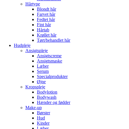
Hårtype
Blondt hår
Farvet hår
Fedtet hår
Fint hår
Hårtab
Krøllet hår
Tørt/behandlet hår
Hudpleje
Ansigtspleje
Ansigtscreme
Ansigtsmaske
Læber
Serum
Specialprodukter
Øjne
Kropspleje
Bodylotion
Bodywash
Hænder og fødder
Make-up
Børster
Hud
Kinder
Læber