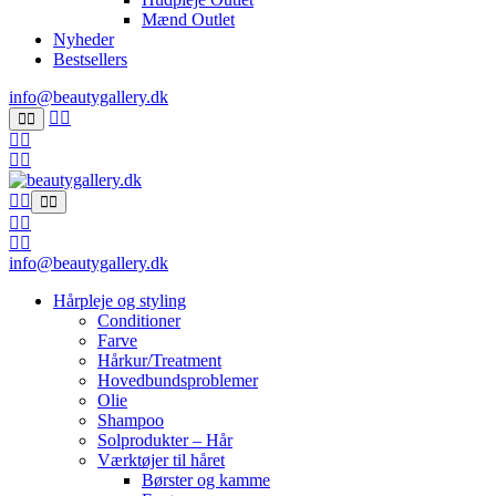
Mænd Outlet
Nyheder
Bestsellers
info@beautygallery.dk
info@beautygallery.dk
Hårpleje og styling
Conditioner
Farve
Hårkur/Treatment
Hovedbundsproblemer
Olie
Shampoo
Solprodukter – Hår
Værktøjer til håret
Børster og kamme