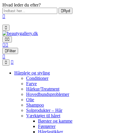
Hvad leder du efter?
Ryd
Filter
Hårpleje og styling
Conditioner
Farve
Hårkur/Treatment
Hovedbundsproblemer
Olie
Shampoo
Solprodukter – Hår
Værktøjer til håret
Børster og kamme
Føntørrer
Hårelastikker