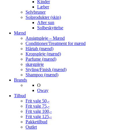
Kinder
Læber
Selvbruner
Solprodukter (skin)
After sun
Solbeskyttelse
Mænd
Ansigtspleje – Mænd
Conditioner/Treatment for mænd
Hårtab (mænd)
Kropspleje (mænd)
Parfume (mænd)
skægpleje
Styling/Finish (mænd)
Shampoo (mænd)
Brands
O
Oway
Tilbud
Frit valg 50,-
Frit valg 75,-
Frit valg 100,-
Frit valg 125,-
Pakketilbud
Outlet