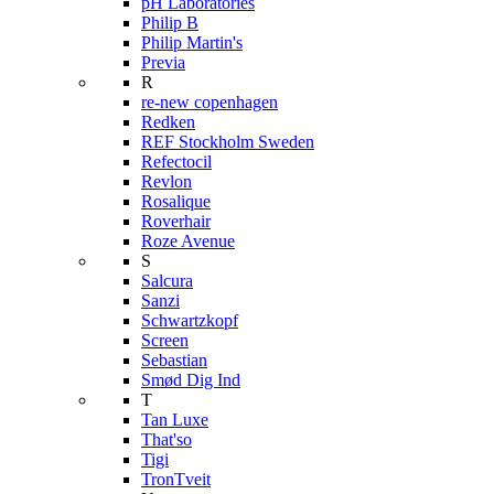
pH Laboratories
Philip B
Philip Martin's
Previa
R
re-new copenhagen
Redken
REF Stockholm Sweden
Refectocil
Revlon
Rosalique
Roverhair
Roze Avenue
S
Salcura
Sanzi
Schwartzkopf
Screen
Sebastian
Smød Dig Ind
T
Tan Luxe
That'so
Tigi
TronTveit