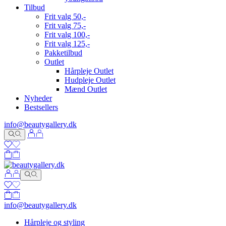
Tilbud
Frit valg 50,-
Frit valg 75,-
Frit valg 100,-
Frit valg 125,-
Pakketilbud
Outlet
Hårpleje Outlet
Hudpleje Outlet
Mænd Outlet
Nyheder
Bestsellers
info@beautygallery.dk
info@beautygallery.dk
Hårpleje og styling