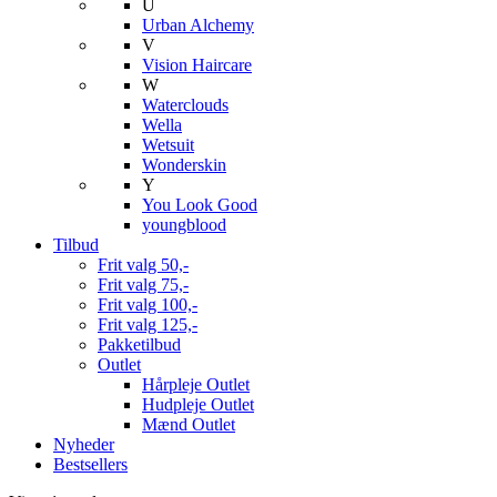
U
Urban Alchemy
V
Vision Haircare
W
Waterclouds
Wella
Wetsuit
Wonderskin
Y
You Look Good
youngblood
Tilbud
Frit valg 50,-
Frit valg 75,-
Frit valg 100,-
Frit valg 125,-
Pakketilbud
Outlet
Hårpleje Outlet
Hudpleje Outlet
Mænd Outlet
Nyheder
Bestsellers