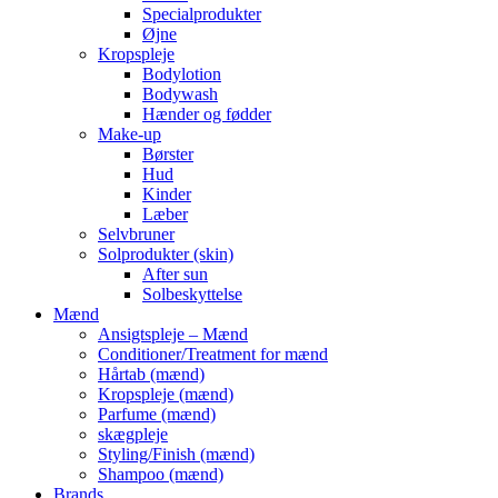
Specialprodukter
Øjne
Kropspleje
Bodylotion
Bodywash
Hænder og fødder
Make-up
Børster
Hud
Kinder
Læber
Selvbruner
Solprodukter (skin)
After sun
Solbeskyttelse
Mænd
Ansigtspleje – Mænd
Conditioner/Treatment for mænd
Hårtab (mænd)
Kropspleje (mænd)
Parfume (mænd)
skægpleje
Styling/Finish (mænd)
Shampoo (mænd)
Brands