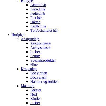
Hårtype
Blondt hår
Farvet hår
Fedtet hår
Fint hår
Hårtab
Krøllet hår
Tørt/behandlet hår
Hudpleje
Ansigtspleje
Ansigtscreme
Ansigtsmaske
Læber
Serum
Specialprodukter
Øjne
Kropspleje
Bodylotion
Bodywash
Hænder og fødder
Make-up
Børster
Hud
Kinder
Læber