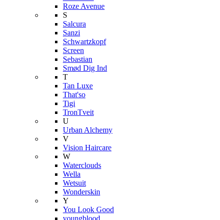
Roze Avenue
S
Salcura
Sanzi
Schwartzkopf
Screen
Sebastian
Smød Dig Ind
T
Tan Luxe
That'so
Tigi
TronTveit
U
Urban Alchemy
V
Vision Haircare
W
Waterclouds
Wella
Wetsuit
Wonderskin
Y
You Look Good
youngblood