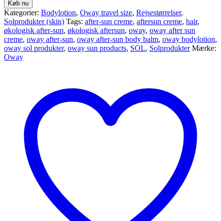
Køb nu
Kategorier:
Bodylotion
,
Oway travel size
,
Rejsestørrelser
,
Solprodukter (skin)
Tags:
after-sun creme
,
aftersun creme
,
hair
,
økologisk after-sun
,
økologisk aftersun
,
oway
,
oway after sun
creme
,
oway after-sun
,
oway after-sun body balm
,
oway bodylotion
,
oway sol produkter
,
oway sun products
,
SOL
,
Solprodukter
Mærke:
Oway