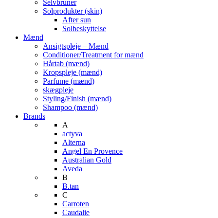
Selvbruner
Solprodukter (skin)
After sun
Solbeskyttelse
Mænd
Ansigtspleje – Mænd
Conditioner/Treatment for mænd
Hårtab (mænd)
Kropspleje (mænd)
Parfume (mænd)
skægpleje
Styling/Finish (mænd)
Shampoo (mænd)
Brands
A
actyva
Alterna
Angel En Provence
Australian Gold
Aveda
B
B.tan
C
Carroten
Caudalie