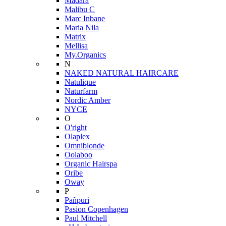
Mádara
Malibu C
Marc Inbane
Maria Nila
Matrix
Mellisa
My.Organics
N
NAKED NATURAL HAIRCARE
Natulique
Naturfarm
Nordic Amber
NYCE
O
O'right
Olaplex
Omniblonde
Oolaboo
Organic Hairspa
Oribe
Oway
P
Pañpuri
Pasion Copenhagen
Paul Mitchell