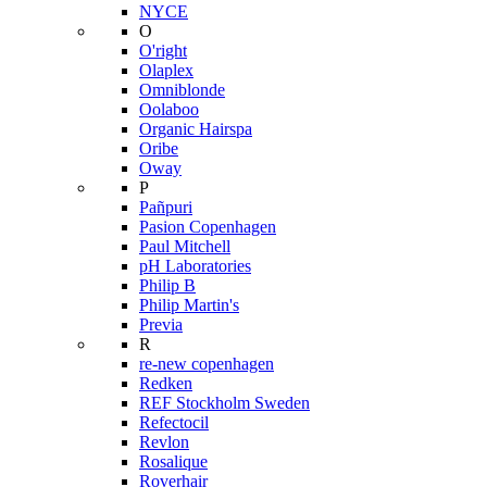
NYCE
O
O'right
Olaplex
Omniblonde
Oolaboo
Organic Hairspa
Oribe
Oway
P
Pañpuri
Pasion Copenhagen
Paul Mitchell
pH Laboratories
Philip B
Philip Martin's
Previa
R
re-new copenhagen
Redken
REF Stockholm Sweden
Refectocil
Revlon
Rosalique
Roverhair