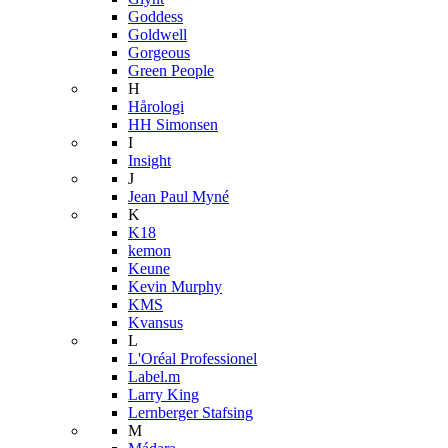
Goddess
Goldwell
Gorgeous
Green People
H
Hårologi
HH Simonsen
I
Insight
J
Jean Paul Myné
K
K18
kemon
Keune
Kevin Murphy
KMS
Kvansus
L
L'Oréal Professionel
Label.m
Larry King
Lernberger Stafsing
M