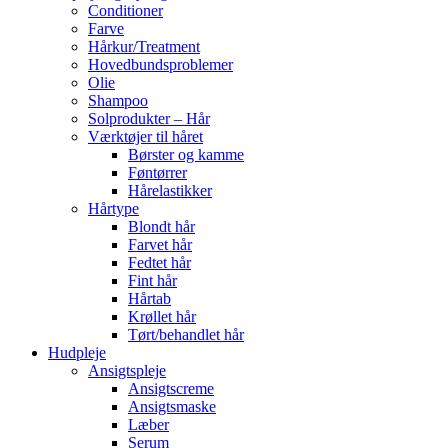
Conditioner
Farve
Hårkur/Treatment
Hovedbundsproblemer
Olie
Shampoo
Solprodukter – Hår
Værktøjer til håret
Børster og kamme
Føntørrer
Hårelastikker
Hårtype
Blondt hår
Farvet hår
Fedtet hår
Fint hår
Hårtab
Krøllet hår
Tørt/behandlet hår
Hudpleje
Ansigtspleje
Ansigtscreme
Ansigtsmaske
Læber
Serum