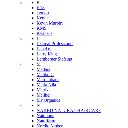
K
K18
kemon
Keune
Kevin Murphy
KMS
Kvansus
L
L'Oréal Professionel
Label.m
Larry King
Lernberger Stafsing
M
Mádara
Malibu C
Marc Inbane
Maria Nila
Matrix
Mellisa
My.Organics
N
NAKED NATURAL HAIRCARE
Natulique
Naturfarm
Nordic Amber