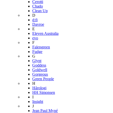
Cerotti
Chado
Clean Up
D
d:fi
Davroe
E
Eleven Australia
evo
F
Falengreen
Fudge
G
Glynt
Goddess
Goldwell
Gorgeous
Green People
H
Hårologi
HH Simonsen
I
Insight
J
Jean Paul Myné