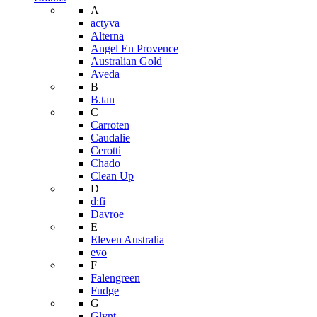
A
actyva
Alterna
Angel En Provence
Australian Gold
Aveda
B
B.tan
C
Carroten
Caudalie
Cerotti
Chado
Clean Up
D
d:fi
Davroe
E
Eleven Australia
evo
F
Falengreen
Fudge
G
Glynt