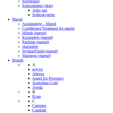
Selvbruner
Solprodukter (skin)
After sun
Solbeskyttelse
Mænd
Ansigtspleje – Mænd
Conditioner/Treatment for mænd
Hårtab (mænd)
Kropspleje (mænd)
Parfume (mænd)
skægpleje
Styling/Finish (mænd)
Shampoo (mænd)
Brands
A
actyva
Alterna
Angel En Provence
Australian Gold
Aveda
B
B.tan
C
Carroten
Caudalie