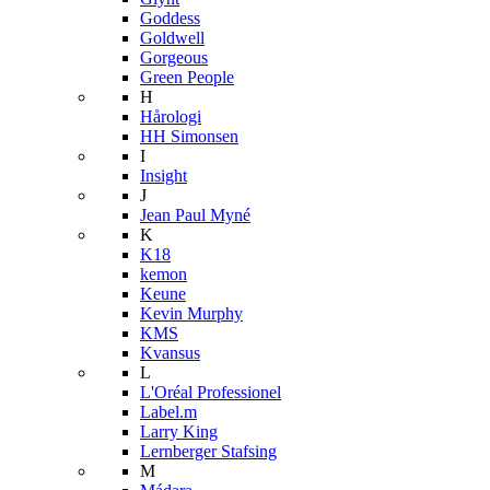
Goddess
Goldwell
Gorgeous
Green People
H
Hårologi
HH Simonsen
I
Insight
J
Jean Paul Myné
K
K18
kemon
Keune
Kevin Murphy
KMS
Kvansus
L
L'Oréal Professionel
Label.m
Larry King
Lernberger Stafsing
M