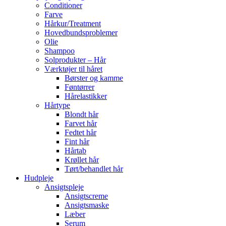
Conditioner
Farve
Hårkur/Treatment
Hovedbundsproblemer
Olie
Shampoo
Solprodukter – Hår
Værktøjer til håret
Børster og kamme
Føntørrer
Hårelastikker
Hårtype
Blondt hår
Farvet hår
Fedtet hår
Fint hår
Hårtab
Krøllet hår
Tørt/behandlet hår
Hudpleje
Ansigtspleje
Ansigtscreme
Ansigtsmaske
Læber
Serum