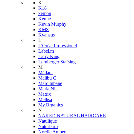
K
K18
kemon
Keune
Kevin Murphy
KMS
Kvansus
L
L'Oréal Professionel
Label.m
Larry King
Lernberger Stafsing
M
Mádara
Malibu C
Marc Inbane
Maria Nila
Matrix
Mellisa
My.Organics
N
NAKED NATURAL HAIRCARE
Natulique
Naturfarm
Nordic Amber