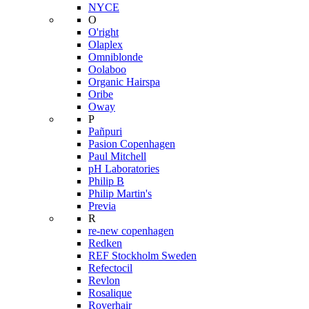
NYCE
O
O'right
Olaplex
Omniblonde
Oolaboo
Organic Hairspa
Oribe
Oway
P
Pañpuri
Pasion Copenhagen
Paul Mitchell
pH Laboratories
Philip B
Philip Martin's
Previa
R
re-new copenhagen
Redken
REF Stockholm Sweden
Refectocil
Revlon
Rosalique
Roverhair