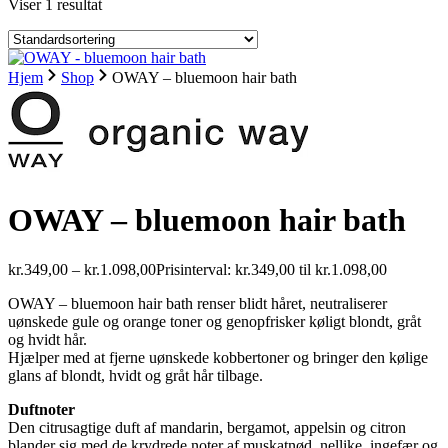
Viser 1 resultat
Hjem
Shop
OWAY – bluemoon hair bath
OWAY – bluemoon hair bath
kr.
349,00
–
kr.
1.098,00
Prisinterval: kr.349,00 til kr.1.098,00
OWAY – bluemoon hair bath renser blidt håret, neutraliserer
uønskede gule og orange toner og genopfrisker køligt blondt, gråt
og hvidt hår.
Hjælper med at fjerne uønskede kobbertoner og bringer den kølige
glans af blondt, hvidt og gråt hår tilbage.
Duftnoter
Den citrusagtige duft af mandarin, bergamot, appelsin og citron
blander sig med de krydrede noter af muskatnød, nellike, ingefær og