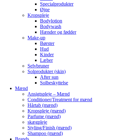
Specialprodukter
Øjne
Kropspleje
Bodylotion
Bodywash
Hænder og fødder
Make-up
Børster
Hud
Kinder
Læber
Selvbruner
Solprodukter (skin)
After sun
Solbeskyttelse
Mænd
Ansigtspleje – Mænd
Conditioner/Treatment for mænd
Hårtab (mænd)
Kropspleje (mænd)
Parfume (mænd)
skægpleje
Styling/Finish (mænd)
Shampoo (mænd)
Brands