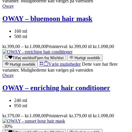
varianter. Mulighederne kan vælges på varesiden
Oway
OWAY – bluemoon hair mask
160 ml
500 ml
kr.
399,00
–
kr.
1.098,00
Prisinterval: kr.399,00 til kr.1.098,00
Tilføj wishlist
Fjern fra Wishlist
Hurtigt overblik
Vælg muligheder
Dette vare har flere
Hurtigt overblik
varianter. Mulighederne kan vælges på varesiden
Oway
OWAY – enriching hair conditioner
240 ml
950 ml
kr.
379,00
–
kr.
1.098,00
Prisinterval: kr.379,00 til kr.1.098,00
-30%