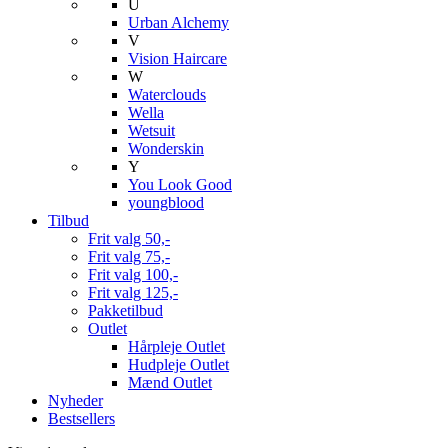
U
Urban Alchemy
V
Vision Haircare
W
Waterclouds
Wella
Wetsuit
Wonderskin
Y
You Look Good
youngblood
Tilbud
Frit valg 50,-
Frit valg 75,-
Frit valg 100,-
Frit valg 125,-
Pakketilbud
Outlet
Hårpleje Outlet
Hudpleje Outlet
Mænd Outlet
Nyheder
Bestsellers