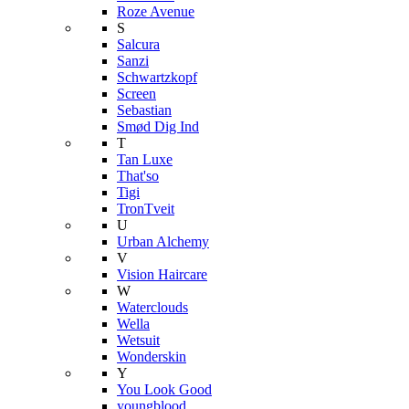
Roze Avenue
S
Salcura
Sanzi
Schwartzkopf
Screen
Sebastian
Smød Dig Ind
T
Tan Luxe
That'so
Tigi
TronTveit
U
Urban Alchemy
V
Vision Haircare
W
Waterclouds
Wella
Wetsuit
Wonderskin
Y
You Look Good
youngblood