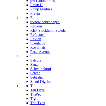
pH Laboratories
Philip B
Philip Martin's
Previa
R
re-new copenhagen
Redken
REF Stockholm Sweden
Refectocil
Revlon
Rosalique
Roverhair
Roze Avenue
S
Salcura
Sanzi
Schwartzkopf
Screen
Sebastian
Smød Dig Ind
T
Tan Luxe
That'so
Tigi
TronTveit