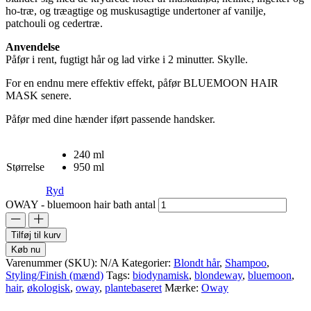
ho-træ, og træagtige og muskusagtige undertoner af vanilje,
patchouli og cedertræ.
Anvendelse
Påfør i rent, fugtigt hår og lad virke i 2 minutter. Skylle.
For en endnu mere effektiv effekt, påfør BLUEMOON HAIR
MASK senere.
Påfør med dine hænder iført passende handsker.
240 ml
Størrelse
950 ml
Ryd
OWAY - bluemoon hair bath antal
Tilføj til kurv
Køb nu
Varenummer (SKU):
N/A
Kategorier:
Blondt hår
,
Shampoo
,
Styling/Finish (mænd)
Tags:
biodynamisk
,
blondeway
,
bluemoon
,
hair
,
økologisk
,
oway
,
plantebaseret
Mærke:
Oway