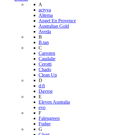
A
actyva
Alterna
Angel En Provence
Australian Gold
Aveda
B
B.tan
C
Carroten
Caudalie
Cerotti
Chado
Clean Up
D
d:fi
Davroe
E
Eleven Australia
evo
F
Falengreen
Fudge
G
Glynt