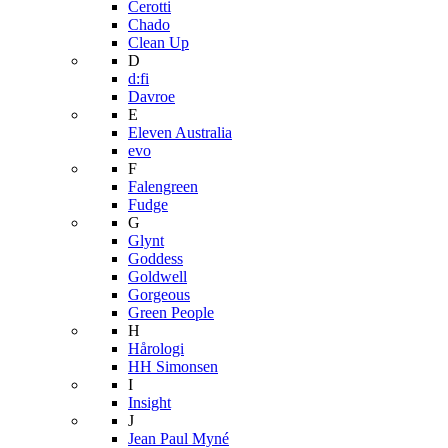
Cerotti
Chado
Clean Up
D
d:fi
Davroe
E
Eleven Australia
evo
F
Falengreen
Fudge
G
Glynt
Goddess
Goldwell
Gorgeous
Green People
H
Hårologi
HH Simonsen
I
Insight
J
Jean Paul Myné