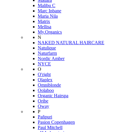
Mádara
Malibu C
Marc Inbane
Maria Nila
Matrix
Mellisa
My.Organics
N
NAKED NATURAL HAIRCARE
Natulique
Naturfarm
Nordic Amber
NYCE
O
O'right
Olaplex
Omniblonde
Oolaboo
Organic Hairspa
Oribe
Oway
P
Pañpuri
Pasion Copenhagen
Paul Mitchell