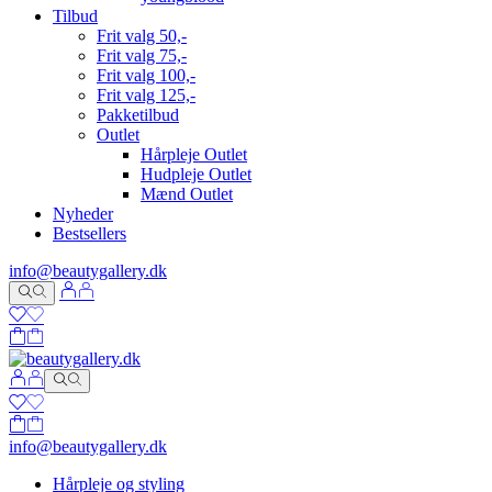
Tilbud
Frit valg 50,-
Frit valg 75,-
Frit valg 100,-
Frit valg 125,-
Pakketilbud
Outlet
Hårpleje Outlet
Hudpleje Outlet
Mænd Outlet
Nyheder
Bestsellers
info@beautygallery.dk
info@beautygallery.dk
Hårpleje og styling