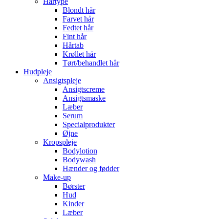
Hårtype
Blondt hår
Farvet hår
Fedtet hår
Fint hår
Hårtab
Krøllet hår
Tørt/behandlet hår
Hudpleje
Ansigtspleje
Ansigtscreme
Ansigtsmaske
Læber
Serum
Specialprodukter
Øjne
Kropspleje
Bodylotion
Bodywash
Hænder og fødder
Make-up
Børster
Hud
Kinder
Læber