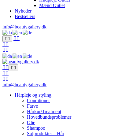
Mænd Outlet
Nyheder
Bestsellers
info@beautygallery.dk
info@beautygallery.dk
Hårpleje og styling
Conditioner
Farve
Hårkur/Treatment
Hovedbundsproblemer
Olie
Shampoo
Solprodukter – Hår