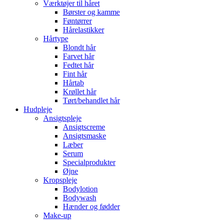
Værktøjer til håret
Børster og kamme
Føntørrer
Hårelastikker
Hårtype
Blondt hår
Farvet hår
Fedtet hår
Fint hår
Hårtab
Krøllet hår
Tørt/behandlet hår
Hudpleje
Ansigtspleje
Ansigtscreme
Ansigtsmaske
Læber
Serum
Specialprodukter
Øjne
Kropspleje
Bodylotion
Bodywash
Hænder og fødder
Make-up