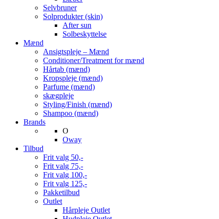
Selvbruner
Solprodukter (skin)
After sun
Solbeskyttelse
Mænd
Ansigtspleje – Mænd
Conditioner/Treatment for mænd
Hårtab (mænd)
Kropspleje (mænd)
Parfume (mænd)
skægpleje
Styling/Finish (mænd)
Shampoo (mænd)
Brands
O
Oway
Tilbud
Frit valg 50,-
Frit valg 75,-
Frit valg 100,-
Frit valg 125,-
Pakketilbud
Outlet
Hårpleje Outlet
Hudpleje Outlet