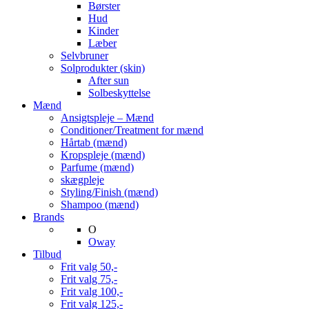
Børster
Hud
Kinder
Læber
Selvbruner
Solprodukter (skin)
After sun
Solbeskyttelse
Mænd
Ansigtspleje – Mænd
Conditioner/Treatment for mænd
Hårtab (mænd)
Kropspleje (mænd)
Parfume (mænd)
skægpleje
Styling/Finish (mænd)
Shampoo (mænd)
Brands
O
Oway
Tilbud
Frit valg 50,-
Frit valg 75,-
Frit valg 100,-
Frit valg 125,-