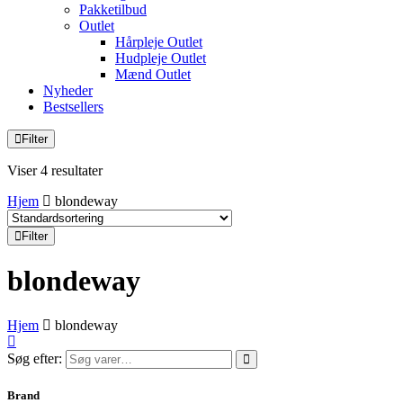
Pakketilbud
Outlet
Hårpleje Outlet
Hudpleje Outlet
Mænd Outlet
Nyheder
Bestsellers
Filter
Viser 4 resultater
Hjem
blondeway
Filter
blondeway
Hjem
blondeway
Søg efter:
Brand