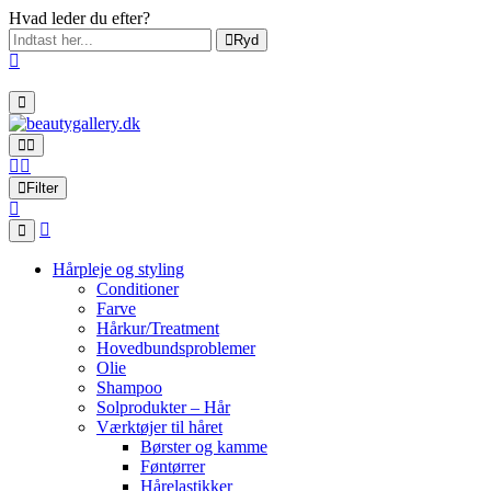
Hvad leder du efter?
Ryd
Filter
Hårpleje og styling
Conditioner
Farve
Hårkur/Treatment
Hovedbundsproblemer
Olie
Shampoo
Solprodukter – Hår
Værktøjer til håret
Børster og kamme
Føntørrer
Hårelastikker