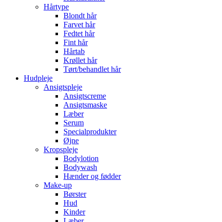
Hårtype
Blondt hår
Farvet hår
Fedtet hår
Fint hår
Hårtab
Krøllet hår
Tørt/behandlet hår
Hudpleje
Ansigtspleje
Ansigtscreme
Ansigtsmaske
Læber
Serum
Specialprodukter
Øjne
Kropspleje
Bodylotion
Bodywash
Hænder og fødder
Make-up
Børster
Hud
Kinder
Læber