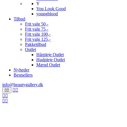
Y
You Look Good
youngblood
Tilbud
Frit valg 50,-
Frit valg 75,-
Frit valg 100,-
Frit valg 125,-
Pakketilbud
Outlet
Hårpleje Outlet
Hudpleje Outlet
Mænd Outlet
Nyheder
Bestsellers
info@beautygallery.dk