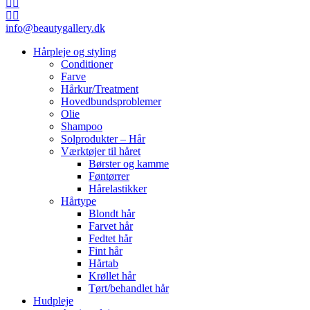
info@beautygallery.dk
Hårpleje og styling
Conditioner
Farve
Hårkur/Treatment
Hovedbundsproblemer
Olie
Shampoo
Solprodukter – Hår
Værktøjer til håret
Børster og kamme
Føntørrer
Hårelastikker
Hårtype
Blondt hår
Farvet hår
Fedtet hår
Fint hår
Hårtab
Krøllet hår
Tørt/behandlet hår
Hudpleje