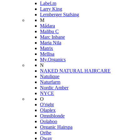
Label.m
Larry King
Lernberger Stafsing
M
Mádara
Malibu C
Marc Inbane
Maria Nila
Matrix
Mellisa
My.Organics
N
NAKED NATURAL HAIRCARE
Natulique
Naturfarm
Nordic Amber
NYCE
O
O'right
Olaplex
Omniblonde
Oolaboo
Organic Hairspa
Oribe
Oway