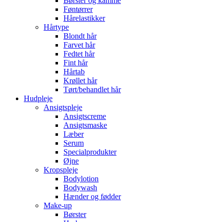
Børster og kamme
Føntørrer
Hårelastikker
Hårtype
Blondt hår
Farvet hår
Fedtet hår
Fint hår
Hårtab
Krøllet hår
Tørt/behandlet hår
Hudpleje
Ansigtspleje
Ansigtscreme
Ansigtsmaske
Læber
Serum
Specialprodukter
Øjne
Kropspleje
Bodylotion
Bodywash
Hænder og fødder
Make-up
Børster