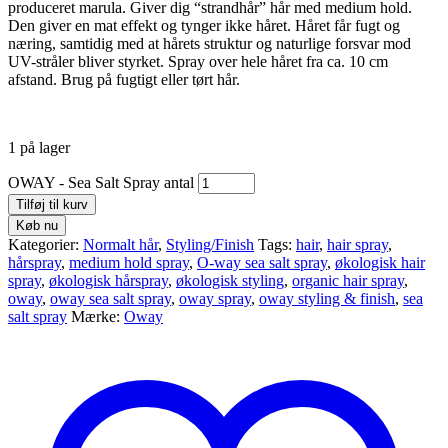
produceret marula. Giver dig “strandhår” hår med medium hold.
Den giver en mat effekt og tynger ikke håret. Håret får fugt og
næring, samtidig med at hårets struktur og naturlige forsvar mod
UV-stråler bliver styrket. Spray over hele håret fra ca. 10 cm
afstand. Brug på fugtigt eller tørt hår.
1 på lager
OWAY - Sea Salt Spray antal
Tilføj til kurv
Køb nu
Kategorier:
Normalt hår
,
Styling/Finish
Tags:
hair
,
hair spray
,
hårspray
,
medium hold spray
,
O-way sea salt spray
,
økologisk hair
spray
,
økologisk hårspray
,
økologisk styling
,
organic hair spray
,
oway
,
oway sea salt spray
,
oway spray
,
oway styling & finish
,
sea
salt spray
Mærke:
Oway