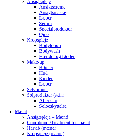
Ansigtspleje
Ansigtscreme
Ansigtsmaske
Læber
Serum
Specialprodukter
Øjne
Kropspleje
Bodylotion
Bodywash
Hænder og fødder
Make-up
Børster
Hud
Kinder
Læber
Selvbruner
Solprodukter (skin)
After sun
Solbeskyttelse
Mænd
Ansigtspleje – Mænd
Conditioner/Treatment for mænd
Hårtab (mænd)
Kropspleje (mænd)