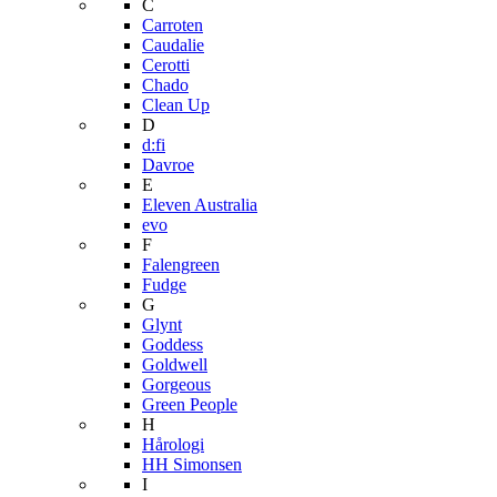
C
Carroten
Caudalie
Cerotti
Chado
Clean Up
D
d:fi
Davroe
E
Eleven Australia
evo
F
Falengreen
Fudge
G
Glynt
Goddess
Goldwell
Gorgeous
Green People
H
Hårologi
HH Simonsen
I