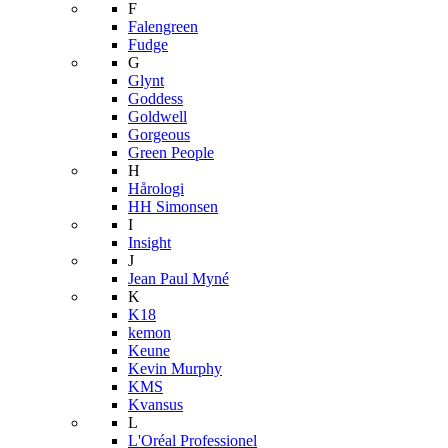
F
Falengreen
Fudge
G
Glynt
Goddess
Goldwell
Gorgeous
Green People
H
Hårologi
HH Simonsen
I
Insight
J
Jean Paul Myné
K
K18
kemon
Keune
Kevin Murphy
KMS
Kvansus
L
L'Oréal Professionel