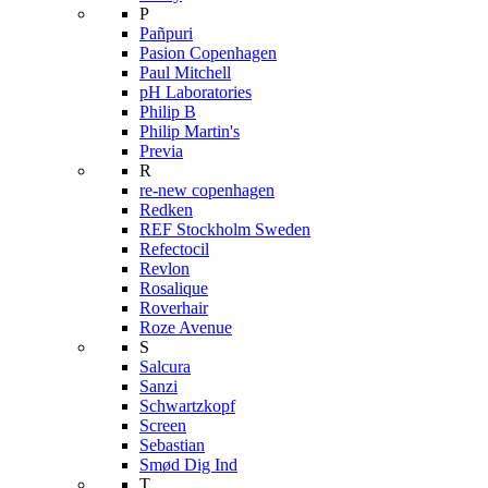
P
Pañpuri
Pasion Copenhagen
Paul Mitchell
pH Laboratories
Philip B
Philip Martin's
Previa
R
re-new copenhagen
Redken
REF Stockholm Sweden
Refectocil
Revlon
Rosalique
Roverhair
Roze Avenue
S
Salcura
Sanzi
Schwartzkopf
Screen
Sebastian
Smød Dig Ind
T