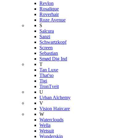
Revlon
Rosalique
Roverhair
Roze Avenue
S
Salcura
Sanzi
Schwartzkopf
Screen
Sebastian
Smød Dig Ind
T
Tan Luxe
That'so
Tigi
TronTveit
U
Urban Alchemy
V
Vision Haircare
W
Waterclouds
Wella
Wetsuit
Wonderskin