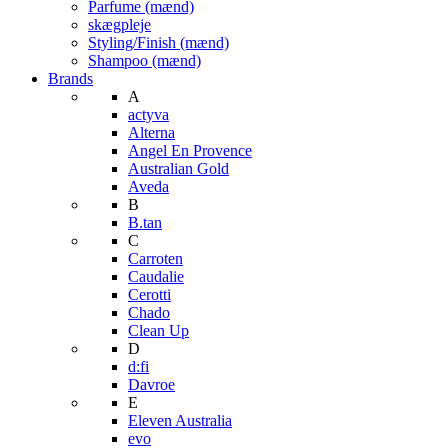
Parfume (mænd)
skægpleje
Styling/Finish (mænd)
Shampoo (mænd)
Brands
A
actyva
Alterna
Angel En Provence
Australian Gold
Aveda
B
B.tan
C
Carroten
Caudalie
Cerotti
Chado
Clean Up
D
d:fi
Davroe
E
Eleven Australia
evo