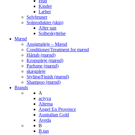
Hud
Kinder
Læber
Selvbruner
Solprodukter (skin)
After sun
Solbeskyttelse
Mænd
Ansigtspleje – Mænd
Conditioner/Treatment for mænd
Hårtab (mænd)
Kropspleje (mænd)
Parfume (mænd)
skægpleje
Styling/Finish (mænd)
Shampoo (mænd)
Brands
A
actyva
Alterna
Angel En Provence
Australian Gold
Aveda
B
B.tan