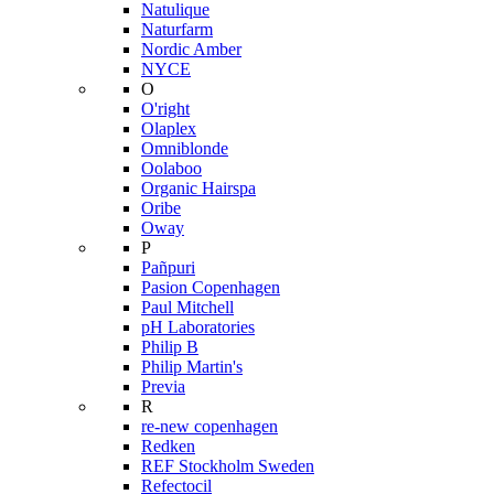
Natulique
Naturfarm
Nordic Amber
NYCE
O
O'right
Olaplex
Omniblonde
Oolaboo
Organic Hairspa
Oribe
Oway
P
Pañpuri
Pasion Copenhagen
Paul Mitchell
pH Laboratories
Philip B
Philip Martin's
Previa
R
re-new copenhagen
Redken
REF Stockholm Sweden
Refectocil