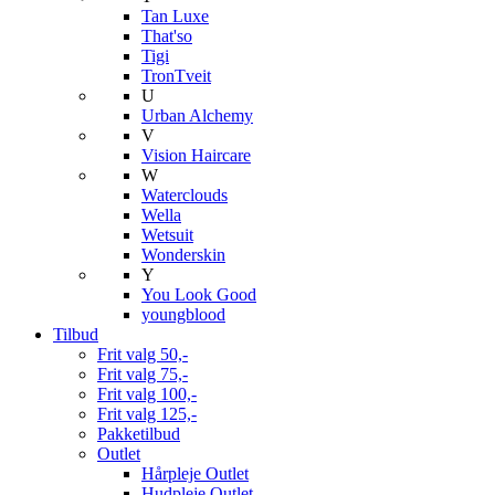
Tan Luxe
That'so
Tigi
TronTveit
U
Urban Alchemy
V
Vision Haircare
W
Waterclouds
Wella
Wetsuit
Wonderskin
Y
You Look Good
youngblood
Tilbud
Frit valg 50,-
Frit valg 75,-
Frit valg 100,-
Frit valg 125,-
Pakketilbud
Outlet
Hårpleje Outlet
Hudpleje Outlet