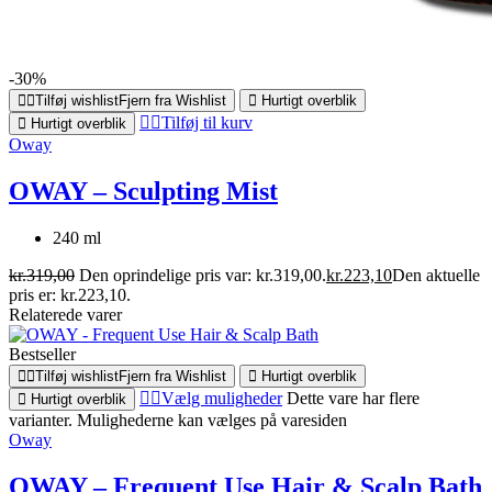
-30%
Tilføj wishlist
Fjern fra Wishlist
Hurtigt overblik
Tilføj til kurv
Hurtigt overblik
Oway
OWAY – Sculpting Mist
240 ml
kr.
319,00
Den oprindelige pris var: kr.319,00.
kr.
223,10
Den aktuelle
pris er: kr.223,10.
Relaterede varer
Bestseller
Tilføj wishlist
Fjern fra Wishlist
Hurtigt overblik
Vælg muligheder
Dette vare har flere
Hurtigt overblik
varianter. Mulighederne kan vælges på varesiden
Oway
OWAY – Frequent Use Hair & Scalp Bath