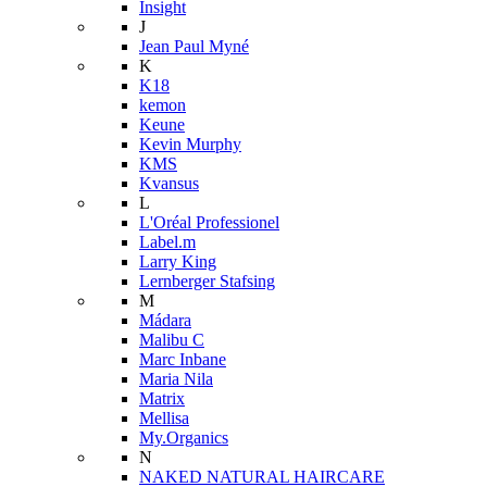
Insight
J
Jean Paul Myné
K
K18
kemon
Keune
Kevin Murphy
KMS
Kvansus
L
L'Oréal Professionel
Label.m
Larry King
Lernberger Stafsing
M
Mádara
Malibu C
Marc Inbane
Maria Nila
Matrix
Mellisa
My.Organics
N
NAKED NATURAL HAIRCARE