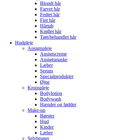
Blondt hår
Farvet hår
Fedtet hår
Fint hår
Hårtab
Krøllet hår
Tørt/behandlet hår
Hudpleje
Ansigtspleje
Ansigtscreme
Ansigtsmaske
Læber
Serum
Specialprodukter
Øjne
Kropspleje
Bodylotion
Bodywash
Hænder og fødder
Make-up
Børster
Hud
Kinder
Læber
Selvbruner