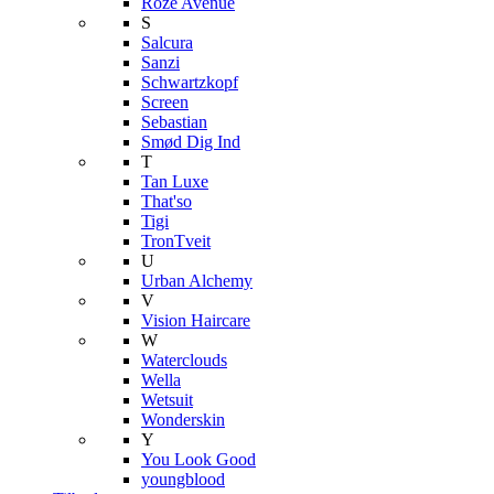
Roze Avenue
S
Salcura
Sanzi
Schwartzkopf
Screen
Sebastian
Smød Dig Ind
T
Tan Luxe
That'so
Tigi
TronTveit
U
Urban Alchemy
V
Vision Haircare
W
Waterclouds
Wella
Wetsuit
Wonderskin
Y
You Look Good
youngblood