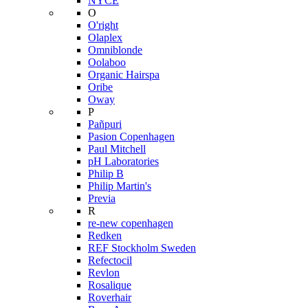
NYCE
O
O'right
Olaplex
Omniblonde
Oolaboo
Organic Hairspa
Oribe
Oway
P
Pañpuri
Pasion Copenhagen
Paul Mitchell
pH Laboratories
Philip B
Philip Martin's
Previa
R
re-new copenhagen
Redken
REF Stockholm Sweden
Refectocil
Revlon
Rosalique
Roverhair