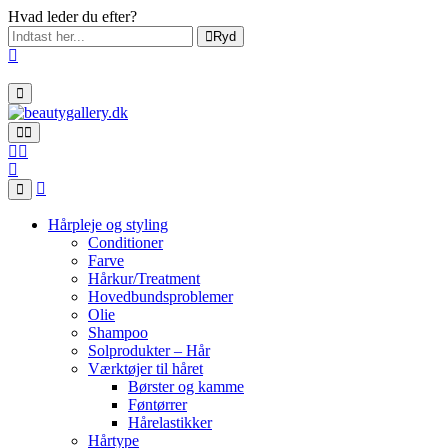
Hvad leder du efter?
Ryd
Hårpleje og styling
Conditioner
Farve
Hårkur/Treatment
Hovedbundsproblemer
Olie
Shampoo
Solprodukter – Hår
Værktøjer til håret
Børster og kamme
Føntørrer
Hårelastikker
Hårtype