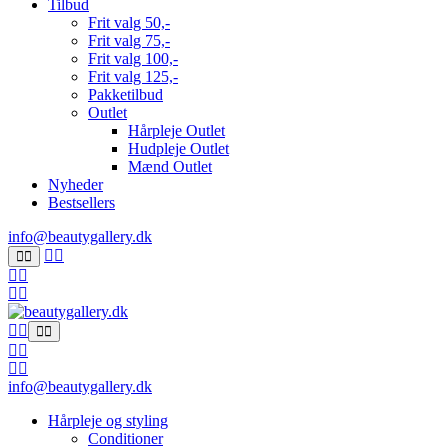
Tilbud
Frit valg 50,-
Frit valg 75,-
Frit valg 100,-
Frit valg 125,-
Pakketilbud
Outlet
Hårpleje Outlet
Hudpleje Outlet
Mænd Outlet
Nyheder
Bestsellers
info@beautygallery.dk
info@beautygallery.dk
Hårpleje og styling
Conditioner