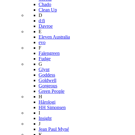
Chado
Clean Up
D
d:fi
Davroe
E
Eleven Australia
evo
F
Falengreen
Fudge
G
Glynt
Goddess
Goldwell
Gorgeous
Green People
H
Hårologi
HH Simonsen
I
Insight
J
Jean Paul Myné
K