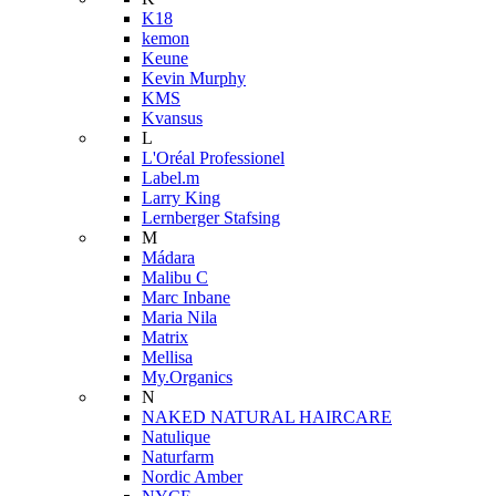
K18
kemon
Keune
Kevin Murphy
KMS
Kvansus
L
L'Oréal Professionel
Label.m
Larry King
Lernberger Stafsing
M
Mádara
Malibu C
Marc Inbane
Maria Nila
Matrix
Mellisa
My.Organics
N
NAKED NATURAL HAIRCARE
Natulique
Naturfarm
Nordic Amber