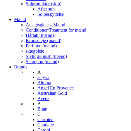
Solprodukter (skin)
After sun
Solbeskyttelse
Mænd
Ansigtspleje – Mænd
Conditioner/Treatment for mænd
Hårtab (mænd)
Kropspleje (mænd)
Parfume (mænd)
skægpleje
Styling/Finish (mænd)
Shampoo (mænd)
Brands
A
actyva
Alterna
Angel En Provence
Australian Gold
Aveda
B
B.tan
C
Carroten
Caudalie
Cerotti