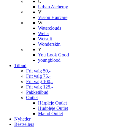
U
Urban Alchemy
V
Vision Haircare
W
Waterclouds
Wella
Wetsuit
Wonderskin
Y
You Look Good
youngblood
Tilbud
Frit valg 50,-
Frit valg 75,-
Frit valg 100,-
Frit valg 125,-
Pakketilbud
Outlet
Hårpleje Outlet
Hudpleje Outlet
Mænd Outlet
Nyheder
Bestsellers