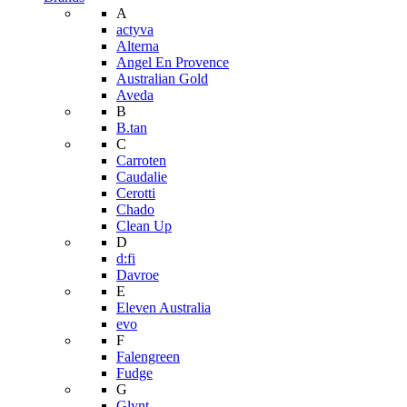
A
actyva
Alterna
Angel En Provence
Australian Gold
Aveda
B
B.tan
C
Carroten
Caudalie
Cerotti
Chado
Clean Up
D
d:fi
Davroe
E
Eleven Australia
evo
F
Falengreen
Fudge
G
Glynt