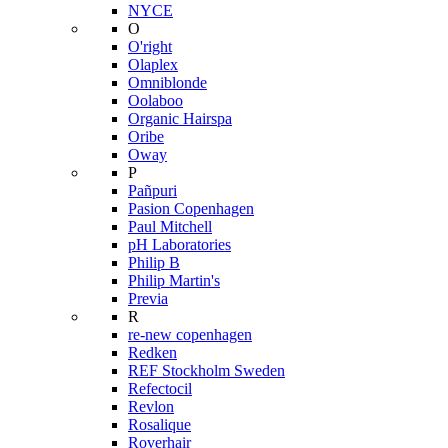
NYCE
O
O'right
Olaplex
Omniblonde
Oolaboo
Organic Hairspa
Oribe
Oway
P
Pañpuri
Pasion Copenhagen
Paul Mitchell
pH Laboratories
Philip B
Philip Martin's
Previa
R
re-new copenhagen
Redken
REF Stockholm Sweden
Refectocil
Revlon
Rosalique
Roverhair