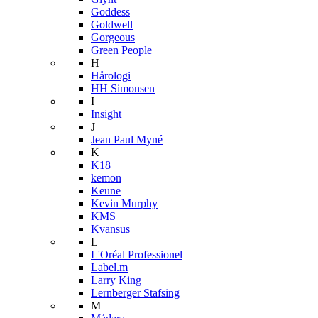
Goddess
Goldwell
Gorgeous
Green People
H
Hårologi
HH Simonsen
I
Insight
J
Jean Paul Myné
K
K18
kemon
Keune
Kevin Murphy
KMS
Kvansus
L
L'Oréal Professionel
Label.m
Larry King
Lernberger Stafsing
M