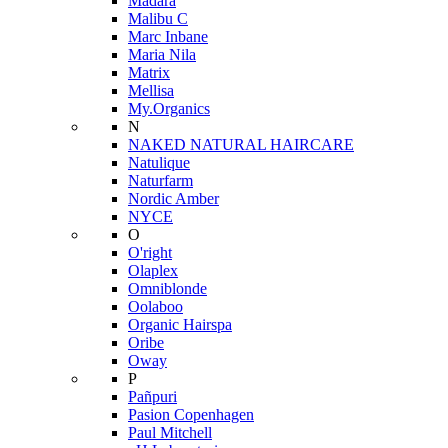
Mádara
Malibu C
Marc Inbane
Maria Nila
Matrix
Mellisa
My.Organics
N
NAKED NATURAL HAIRCARE
Natulique
Naturfarm
Nordic Amber
NYCE
O
O'right
Olaplex
Omniblonde
Oolaboo
Organic Hairspa
Oribe
Oway
P
Pañpuri
Pasion Copenhagen
Paul Mitchell