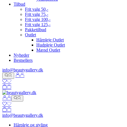
Tilbud
Frit valg 50,-
Frit valg 75,-
Frit valg 100,-
Frit valg 125,-
Pakketilbud
Outlet
Hårpleje Outlet
Hudpleje Outlet
Mænd Outlet
Nyheder
Bestsellers
info@beautygallery.dk
info@beautygallery.dk
Hårpleje og styling