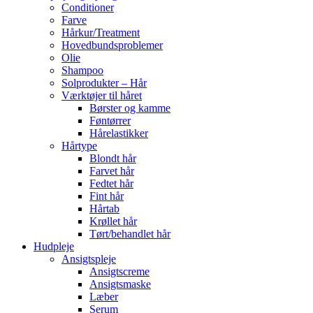
Conditioner
Farve
Hårkur/Treatment
Hovedbundsproblemer
Olie
Shampoo
Solprodukter – Hår
Værktøjer til håret
Børster og kamme
Føntørrer
Hårelastikker
Hårtype
Blondt hår
Farvet hår
Fedtet hår
Fint hår
Hårtab
Krøllet hår
Tørt/behandlet hår
Hudpleje
Ansigtspleje
Ansigtscreme
Ansigtsmaske
Læber
Serum