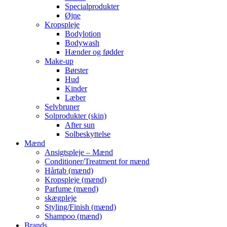
Specialprodukter
Øjne
Kropspleje
Bodylotion
Bodywash
Hænder og fødder
Make-up
Børster
Hud
Kinder
Læber
Selvbruner
Solprodukter (skin)
After sun
Solbeskyttelse
Mænd
Ansigtspleje – Mænd
Conditioner/Treatment for mænd
Hårtab (mænd)
Kropspleje (mænd)
Parfume (mænd)
skægpleje
Styling/Finish (mænd)
Shampoo (mænd)
Brands