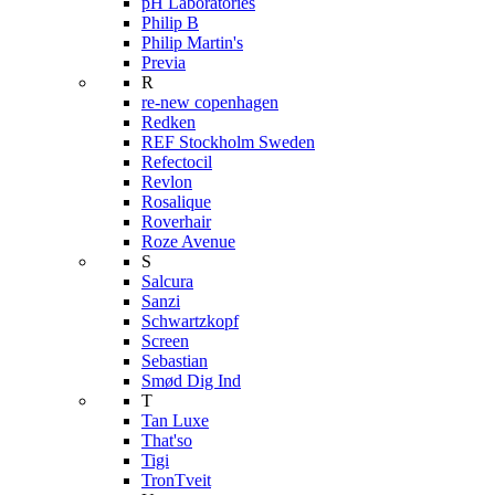
pH Laboratories
Philip B
Philip Martin's
Previa
R
re-new copenhagen
Redken
REF Stockholm Sweden
Refectocil
Revlon
Rosalique
Roverhair
Roze Avenue
S
Salcura
Sanzi
Schwartzkopf
Screen
Sebastian
Smød Dig Ind
T
Tan Luxe
That'so
Tigi
TronTveit