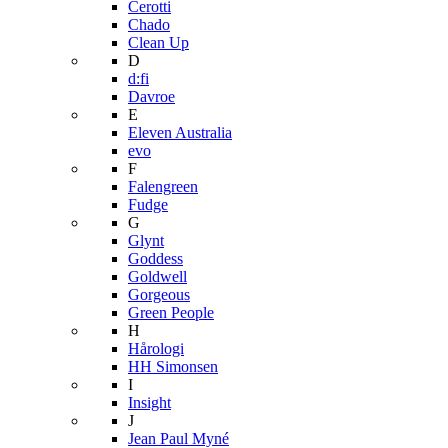
Cerotti
Chado
Clean Up
D
d:fi
Davroe
E
Eleven Australia
evo
F
Falengreen
Fudge
G
Glynt
Goddess
Goldwell
Gorgeous
Green People
H
Hårologi
HH Simonsen
I
Insight
J
Jean Paul Myné