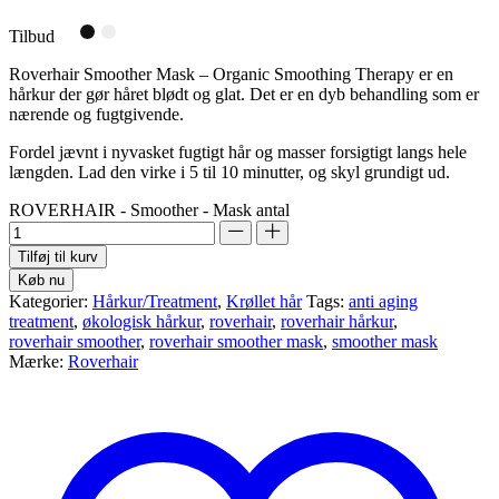
Tilbud
Roverhair Smoother Mask – Organic Smoothing Therapy er en
hårkur der gør håret blødt og glat. Det er en dyb behandling som er
nærende og fugtgivende.
Fordel jævnt i nyvasket fugtigt hår og masser forsigtigt langs hele
længden. Lad den virke i 5 til 10 minutter, og skyl grundigt ud.
ROVERHAIR - Smoother - Mask antal
Tilføj til kurv
Køb nu
Kategorier:
Hårkur/Treatment
,
Krøllet hår
Tags:
anti aging
treatment
,
økologisk hårkur
,
roverhair
,
roverhair hårkur
,
roverhair smoother
,
roverhair smoother mask
,
smoother mask
Mærke:
Roverhair