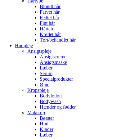
Hårtype
Blondt hår
Farvet hår
Fedtet hår
Fint hår
Hårtab
Krøllet hår
Tørt/behandlet hår
Hudpleje
Ansigtspleje
Ansigtscreme
Ansigtsmaske
Læber
Serum
Specialprodukter
Øjne
Kropspleje
Bodylotion
Bodywash
Hænder og fødder
Make-up
Børster
Hud
Kinder
Læber