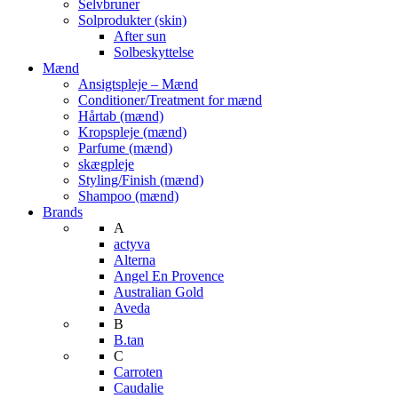
Selvbruner
Solprodukter (skin)
After sun
Solbeskyttelse
Mænd
Ansigtspleje – Mænd
Conditioner/Treatment for mænd
Hårtab (mænd)
Kropspleje (mænd)
Parfume (mænd)
skægpleje
Styling/Finish (mænd)
Shampoo (mænd)
Brands
A
actyva
Alterna
Angel En Provence
Australian Gold
Aveda
B
B.tan
C
Carroten
Caudalie