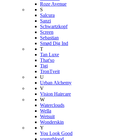
Roze Avenue
S
Salcura
Sanzi
Schwartzkopf
Screen
Sebastian
Smød Dig Ind
T
Tan Luxe
That'so
Tigi
TronTveit
U
Urban Alchemy
V
Vision Haircare
W
Waterclouds
Wella
Wetsuit
Wonderskin
Y
You Look Good
youngblood