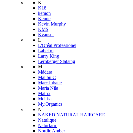
K
K18
kemon
Keune
Kevin Murphy
KMS
Kvansus
L
L'Oréal Professionel
Label.m
Larry King
Lernberger Stafsing
M
Mádara
Malibu C
Marc Inbane
Maria Nila
Matrix
Mellisa
My.Organics
N
NAKED NATURAL HAIRCARE
Natulique
Naturfarm
Nordic Amber