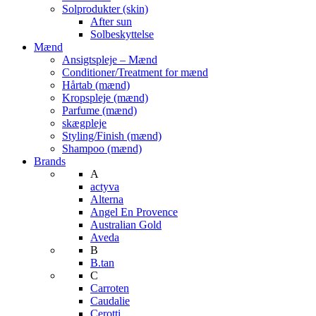
Solprodukter (skin)
After sun
Solbeskyttelse
Mænd
Ansigtspleje – Mænd
Conditioner/Treatment for mænd
Hårtab (mænd)
Kropspleje (mænd)
Parfume (mænd)
skægpleje
Styling/Finish (mænd)
Shampoo (mænd)
Brands
A
actyva
Alterna
Angel En Provence
Australian Gold
Aveda
B
B.tan
C
Carroten
Caudalie
Cerotti