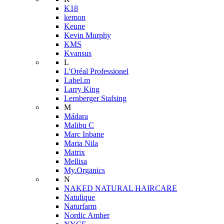
K18
kemon
Keune
Kevin Murphy
KMS
Kvansus
L
L'Oréal Professionel
Label.m
Larry King
Lernberger Stafsing
M
Mádara
Malibu C
Marc Inbane
Maria Nila
Matrix
Mellisa
My.Organics
N
NAKED NATURAL HAIRCARE
Natulique
Naturfarm
Nordic Amber