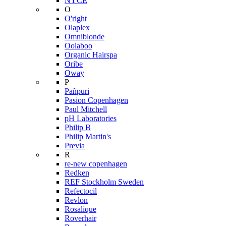
NYCE
O
O'right
Olaplex
Omniblonde
Oolaboo
Organic Hairspa
Oribe
Oway
P
Pañpuri
Pasion Copenhagen
Paul Mitchell
pH Laboratories
Philip B
Philip Martin's
Previa
R
re-new copenhagen
Redken
REF Stockholm Sweden
Refectocil
Revlon
Rosalique
Roverhair