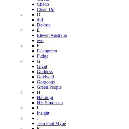
Chado
Clean Up
D
d:fi
Davroe
E
Eleven Australia
evo
F
Falengreen
Fudge
G
Glynt
Goddess
Goldwell
Gorgeous
Green People
H
Hårologi
HH Simonsen
I
Insight
J
Jean Paul Myné
K