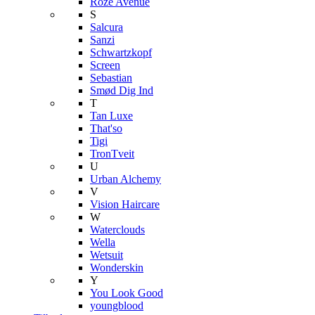
Roze Avenue
S
Salcura
Sanzi
Schwartzkopf
Screen
Sebastian
Smød Dig Ind
T
Tan Luxe
That'so
Tigi
TronTveit
U
Urban Alchemy
V
Vision Haircare
W
Waterclouds
Wella
Wetsuit
Wonderskin
Y
You Look Good
youngblood