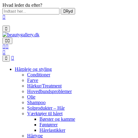
Hvad leder du efter?
Ryd
Hårpleje og styling
Conditioner
Farve
Hårkur/Treatment
Hovedbundsproblemer
Olie
Shampoo
Solprodukter – Hår
Værktøjer til håret
Børster og kamme
Føntørrer
Hårelastikker
Hårtype