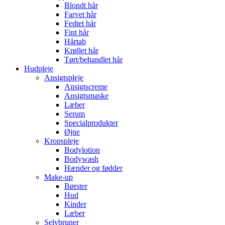
Blondt hår
Farvet hår
Fedtet hår
Fint hår
Hårtab
Krøllet hår
Tørt/behandlet hår
Hudpleje
Ansigtspleje
Ansigtscreme
Ansigtsmaske
Læber
Serum
Specialprodukter
Øjne
Kropspleje
Bodylotion
Bodywash
Hænder og fødder
Make-up
Børster
Hud
Kinder
Læber
Selvbruner