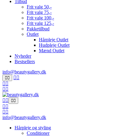
Tilbud
Frit valg 50,-
Frit valg 75,-
Frit valg 100,-
Frit valg 125,-
Pakketilbud
Outlet
Hårpleje Outlet
Hudpleje Outlet
Mænd Outlet
Nyheder
Bestsellers
info@beautygallery.dk
info@beautygallery.dk
Hårpleje og styling
Conditioner