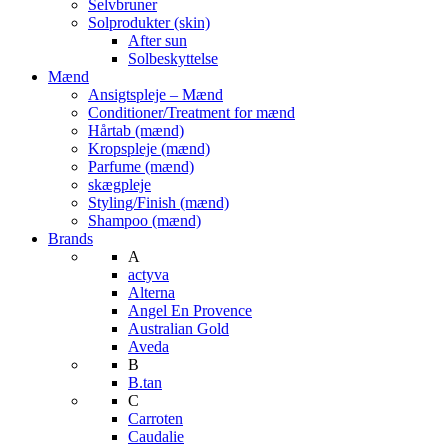
Selvbruner
Solprodukter (skin)
After sun
Solbeskyttelse
Mænd
Ansigtspleje – Mænd
Conditioner/Treatment for mænd
Hårtab (mænd)
Kropspleje (mænd)
Parfume (mænd)
skægpleje
Styling/Finish (mænd)
Shampoo (mænd)
Brands
A
actyva
Alterna
Angel En Provence
Australian Gold
Aveda
B
B.tan
C
Carroten
Caudalie