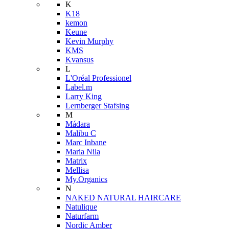
K
K18
kemon
Keune
Kevin Murphy
KMS
Kvansus
L
L'Oréal Professionel
Label.m
Larry King
Lernberger Stafsing
M
Mádara
Malibu C
Marc Inbane
Maria Nila
Matrix
Mellisa
My.Organics
N
NAKED NATURAL HAIRCARE
Natulique
Naturfarm
Nordic Amber