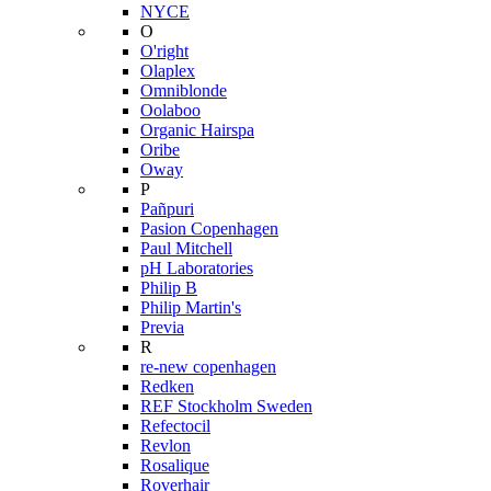
NYCE
O
O'right
Olaplex
Omniblonde
Oolaboo
Organic Hairspa
Oribe
Oway
P
Pañpuri
Pasion Copenhagen
Paul Mitchell
pH Laboratories
Philip B
Philip Martin's
Previa
R
re-new copenhagen
Redken
REF Stockholm Sweden
Refectocil
Revlon
Rosalique
Roverhair