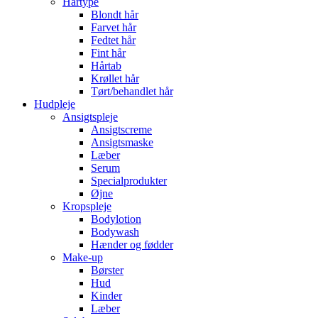
Hårtype
Blondt hår
Farvet hår
Fedtet hår
Fint hår
Hårtab
Krøllet hår
Tørt/behandlet hår
Hudpleje
Ansigtspleje
Ansigtscreme
Ansigtsmaske
Læber
Serum
Specialprodukter
Øjne
Kropspleje
Bodylotion
Bodywash
Hænder og fødder
Make-up
Børster
Hud
Kinder
Læber