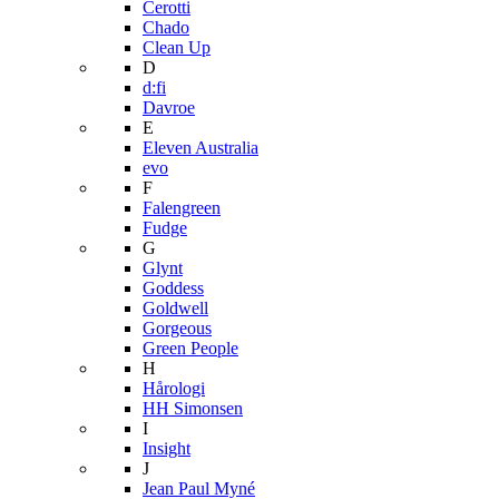
Cerotti
Chado
Clean Up
D
d:fi
Davroe
E
Eleven Australia
evo
F
Falengreen
Fudge
G
Glynt
Goddess
Goldwell
Gorgeous
Green People
H
Hårologi
HH Simonsen
I
Insight
J
Jean Paul Myné