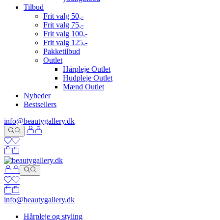
Tilbud
Frit valg 50,-
Frit valg 75,-
Frit valg 100,-
Frit valg 125,-
Pakketilbud
Outlet
Hårpleje Outlet
Hudpleje Outlet
Mænd Outlet
Nyheder
Bestsellers
info@beautygallery.dk
info@beautygallery.dk
Hårpleje og styling