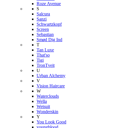
Roze Avenue
S
Salcura
Sanzi
Schwartzkopf
Screen
Sebastian
Smød Dig Ind
T
Tan Luxe
That'so
Tigi
TronTveit
U
Urban Alchemy
V
Vision Haircare
W
Waterclouds
Wella
Wetsuit
Wonderskin
Y
You Look Good
youngblood