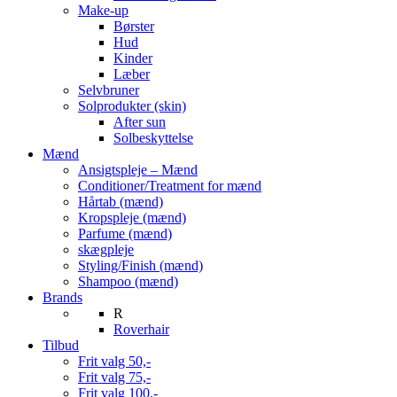
Make-up
Børster
Hud
Kinder
Læber
Selvbruner
Solprodukter (skin)
After sun
Solbeskyttelse
Mænd
Ansigtspleje – Mænd
Conditioner/Treatment for mænd
Hårtab (mænd)
Kropspleje (mænd)
Parfume (mænd)
skægpleje
Styling/Finish (mænd)
Shampoo (mænd)
Brands
R
Roverhair
Tilbud
Frit valg 50,-
Frit valg 75,-
Frit valg 100,-