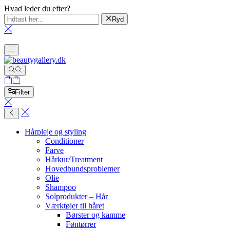
Hvad leder du efter?
Ryd
Filter
Hårpleje og styling
Conditioner
Farve
Hårkur/Treatment
Hovedbundsproblemer
Olie
Shampoo
Solprodukter – Hår
Værktøjer til håret
Børster og kamme
Føntørrer