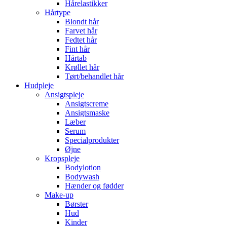
Hårelastikker
Hårtype
Blondt hår
Farvet hår
Fedtet hår
Fint hår
Hårtab
Krøllet hår
Tørt/behandlet hår
Hudpleje
Ansigtspleje
Ansigtscreme
Ansigtsmaske
Læber
Serum
Specialprodukter
Øjne
Kropspleje
Bodylotion
Bodywash
Hænder og fødder
Make-up
Børster
Hud
Kinder