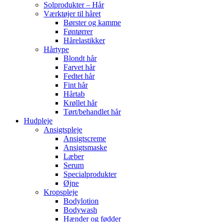
Solprodukter – Hår
Værktøjer til håret
Børster og kamme
Føntørrer
Hårelastikker
Hårtype
Blondt hår
Farvet hår
Fedtet hår
Fint hår
Hårtab
Krøllet hår
Tørt/behandlet hår
Hudpleje
Ansigtspleje
Ansigtscreme
Ansigtsmaske
Læber
Serum
Specialprodukter
Øjne
Kropspleje
Bodylotion
Bodywash
Hænder og fødder