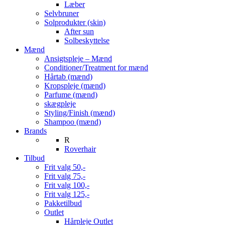
Læber
Selvbruner
Solprodukter (skin)
After sun
Solbeskyttelse
Mænd
Ansigtspleje – Mænd
Conditioner/Treatment for mænd
Hårtab (mænd)
Kropspleje (mænd)
Parfume (mænd)
skægpleje
Styling/Finish (mænd)
Shampoo (mænd)
Brands
R
Roverhair
Tilbud
Frit valg 50,-
Frit valg 75,-
Frit valg 100,-
Frit valg 125,-
Pakketilbud
Outlet
Hårpleje Outlet