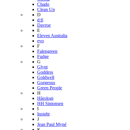
Chado
Clean Up
D
d:fi
Davroe
E
Eleven Australia
evo
F
Falengreen
Fudge
G
Glynt
Goddess
Goldwell
Gorgeous
Green People
H
Hårologi
HH Simonsen
I
Insight
J
Jean Paul Myné
K