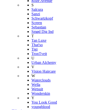
Roze Avenue
S
Salcura
Sanzi
Schwartzkopf
Screen
Sebastian
Smød Dig Ind
T
Tan Luxe
That'so
Tigi
TronTveit
U
Urban Alchemy
V
Vision Haircare
W
Waterclouds
Wella
Wetsuit
Wonderskin
Y
You Look Good
youngblood