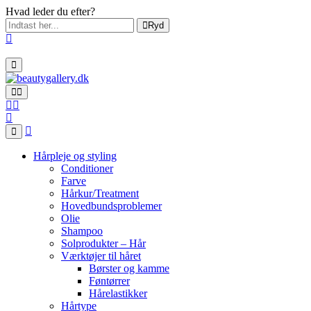
Hvad leder du efter?
Ryd
Hårpleje og styling
Conditioner
Farve
Hårkur/Treatment
Hovedbundsproblemer
Olie
Shampoo
Solprodukter – Hår
Værktøjer til håret
Børster og kamme
Føntørrer
Hårelastikker
Hårtype