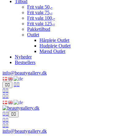
Tilbud
Frit valg 50,-
Frit valg 75,-
Frit valg 100,-
Frit valg 125,-
Pakketilbud
Outlet
Hårpleje Outlet
Hudpleje Outlet
Mænd Outlet
Nyheder
Bestsellers
info@beautygallery.dk
info@beautygallery.dk