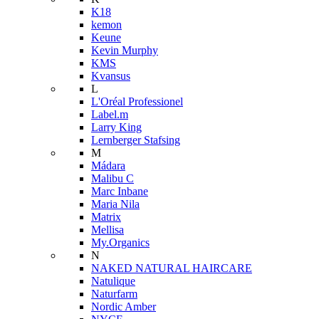
K18
kemon
Keune
Kevin Murphy
KMS
Kvansus
L
L'Oréal Professionel
Label.m
Larry King
Lernberger Stafsing
M
Mádara
Malibu C
Marc Inbane
Maria Nila
Matrix
Mellisa
My.Organics
N
NAKED NATURAL HAIRCARE
Natulique
Naturfarm
Nordic Amber