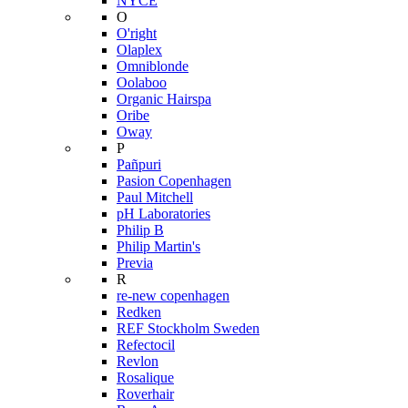
NYCE
O
O'right
Olaplex
Omniblonde
Oolaboo
Organic Hairspa
Oribe
Oway
P
Pañpuri
Pasion Copenhagen
Paul Mitchell
pH Laboratories
Philip B
Philip Martin's
Previa
R
re-new copenhagen
Redken
REF Stockholm Sweden
Refectocil
Revlon
Rosalique
Roverhair