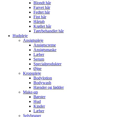
Blondt hår
Farvet hår
Fedtet hår
Fint hår
Hårtab
Krøllet hår
Tørt/behandlet hår
Hudpleje
Ansigtspleje
Ansigtscreme
Ansigtsmaske
Læber
Serum
Specialprodukter
Øjne
Kropspleje
Bodylotion
Bodywash
Hænder og fødder
Make-up
Børster
Hud
Kinder
Læber
Selvbruner