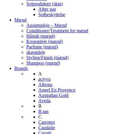
Solprodukter (skin)
After sun
Solbeskyttelse
Mænd
Ansigtspleje – Mænd
Conditioner/Treatment for mænd
Hårtab (mænd)
Kropspleje (mænd)
Parfume (mænd)
skægpleje
Styling/Finish (mænd)
Shampoo (mænd)
Brands
A
actyva
Alterna
Angel En Provence
Australian Gold
Aveda
B
B.tan
C
Carroten
Caudalie
Cerotti