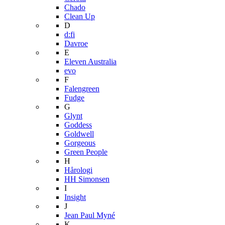
Chado
Clean Up
D
d:fi
Davroe
E
Eleven Australia
evo
F
Falengreen
Fudge
G
Glynt
Goddess
Goldwell
Gorgeous
Green People
H
Hårologi
HH Simonsen
I
Insight
J
Jean Paul Myné
K