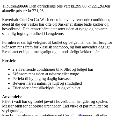
Tilbud
kr.
299,00
Den oprindelige pris var: kr.299,00.
kr.
221,26
Den
aktuelle pris er: kr.221,26.
Roverhair Curl On Co-Wash er en innovativ rensende conditioner,
ideel til dig der vasker hår ofte og ønsker at skåne både krøller og
hovedbund. Den renser håret nænsomt uden at tynge og bevarer
samtidig fugt og blødhed i længderne.
Formlen er særligt velegnet til krøllet og bølget hår, der har brug for
skånsom rens frem for klassisk shampoo, og kan anvendes dagligt.
Resultatet er blødt, medgørligt og uimodståeligt lækkert hår.
Fordele
2-i-1 rensende conditioner til krøllet og bølget hår
Skånsom rens uden at udtørre eller tynge
Perfekt til hyppig og daglig hårvask
Bevarer hårets naturlige fugt og smidighed
Efterlader håret silkeblødt, let og velplejet
Anvendelse
Påfør i vådt hår og fordel jævnt i hovedbund, længder og spidser.
Massér blidt for at opløse urenheder. Lad virke et par minutter og
skyl grundigt.
Kan bruges alene eller i rotation med
Curl On Shampoo
, alt efter