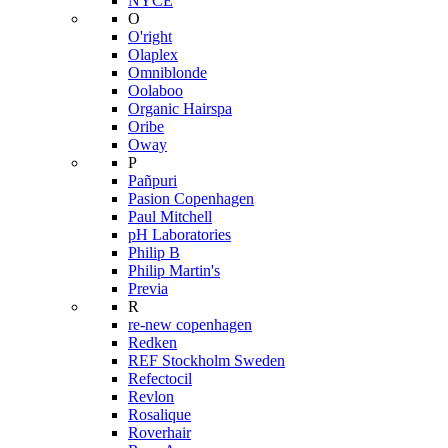
NYCE
O
O'right
Olaplex
Omniblonde
Oolaboo
Organic Hairspa
Oribe
Oway
P
Pañpuri
Pasion Copenhagen
Paul Mitchell
pH Laboratories
Philip B
Philip Martin's
Previa
R
re-new copenhagen
Redken
REF Stockholm Sweden
Refectocil
Revlon
Rosalique
Roverhair