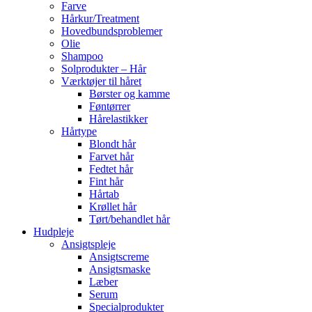
Farve
Hårkur/Treatment
Hovedbundsproblemer
Olie
Shampoo
Solprodukter – Hår
Værktøjer til håret
Børster og kamme
Føntørrer
Hårelastikker
Hårtype
Blondt hår
Farvet hår
Fedtet hår
Fint hår
Hårtab
Krøllet hår
Tørt/behandlet hår
Hudpleje
Ansigtspleje
Ansigtscreme
Ansigtsmaske
Læber
Serum
Specialprodukter