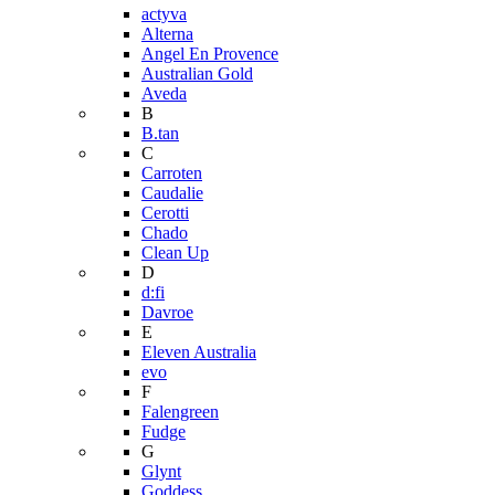
actyva
Alterna
Angel En Provence
Australian Gold
Aveda
B
B.tan
C
Carroten
Caudalie
Cerotti
Chado
Clean Up
D
d:fi
Davroe
E
Eleven Australia
evo
F
Falengreen
Fudge
G
Glynt
Goddess