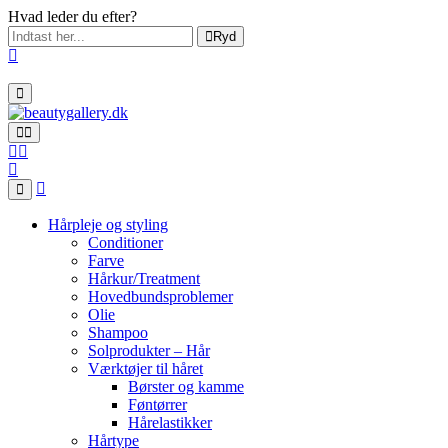
Hvad leder du efter?
Ryd
Hårpleje og styling
Conditioner
Farve
Hårkur/Treatment
Hovedbundsproblemer
Olie
Shampoo
Solprodukter – Hår
Værktøjer til håret
Børster og kamme
Føntørrer
Hårelastikker
Hårtype