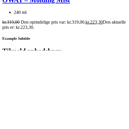
240 ml
kr.
319,00
Den oprindelige pris var: kr.319,00.
kr.
223,30
Den aktuelle
pris er: kr.223,30.
Example Subtitle
Tilmeld nyhedsbrev
Tilmeld nyhedsbrev og få 15% i rabat på første ordre!
Tilmeld
Shop
Forsendelse & fragtpriser
Handelsbetingelser
Privatlivspolitik
Min side
Om os
Kontakt os
CVR. nr. 41173149