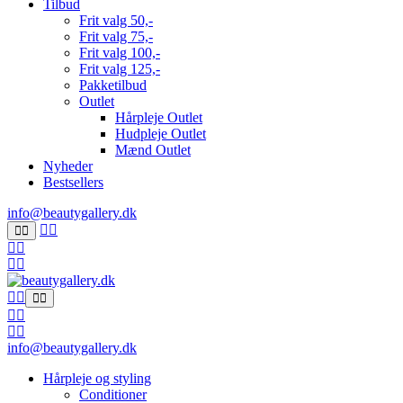
Tilbud
Frit valg 50,-
Frit valg 75,-
Frit valg 100,-
Frit valg 125,-
Pakketilbud
Outlet
Hårpleje Outlet
Hudpleje Outlet
Mænd Outlet
Nyheder
Bestsellers
info@beautygallery.dk
info@beautygallery.dk
Hårpleje og styling
Conditioner