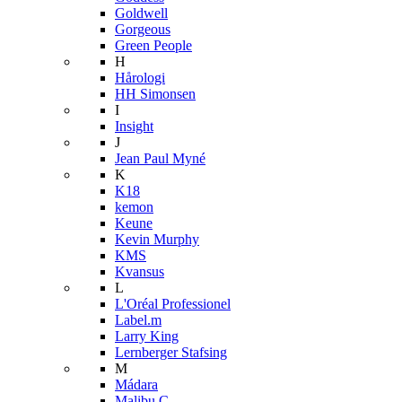
Goldwell
Gorgeous
Green People
H
Hårologi
HH Simonsen
I
Insight
J
Jean Paul Myné
K
K18
kemon
Keune
Kevin Murphy
KMS
Kvansus
L
L'Oréal Professionel
Label.m
Larry King
Lernberger Stafsing
M
Mádara
Malibu C