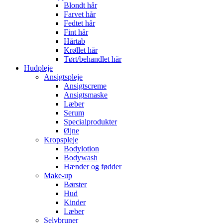
Blondt hår
Farvet hår
Fedtet hår
Fint hår
Hårtab
Krøllet hår
Tørt/behandlet hår
Hudpleje
Ansigtspleje
Ansigtscreme
Ansigtsmaske
Læber
Serum
Specialprodukter
Øjne
Kropspleje
Bodylotion
Bodywash
Hænder og fødder
Make-up
Børster
Hud
Kinder
Læber
Selvbruner