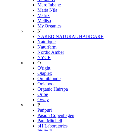
Marc Inbane
Maria Nila
Matrix
Mellisa
My.Organics
N
NAKED NATURAL HAIRCARE
Natulique
Naturfarm
Nordic Amber
NYCE
O
O'right
Olaplex
Omniblonde
Oolaboo
Organic Hairspa
Oribe
Oway
P
Pañpuri
Pasion Copenhagen
Paul Mitchell
pH Laboratories