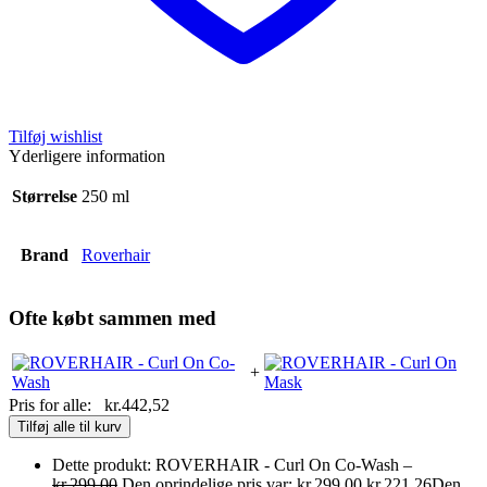
Tilføj wishlist
Yderligere information
Størrelse
250 ml
Brand
Roverhair
Ofte købt sammen med
+
Pris for alle:
kr.
442,52
Tilføj alle til kurv
Dette produkt: ROVERHAIR - Curl On Co-Wash
–
kr.
299,00
Den oprindelige pris var: kr.299,00.
kr.
221,26
Den