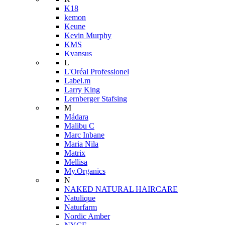
K18
kemon
Keune
Kevin Murphy
KMS
Kvansus
L
L'Oréal Professionel
Label.m
Larry King
Lernberger Stafsing
M
Mádara
Malibu C
Marc Inbane
Maria Nila
Matrix
Mellisa
My.Organics
N
NAKED NATURAL HAIRCARE
Natulique
Naturfarm
Nordic Amber