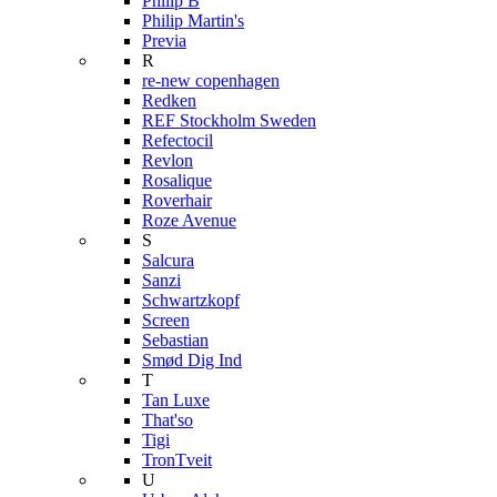
Philip B
Philip Martin's
Previa
R
re-new copenhagen
Redken
REF Stockholm Sweden
Refectocil
Revlon
Rosalique
Roverhair
Roze Avenue
S
Salcura
Sanzi
Schwartzkopf
Screen
Sebastian
Smød Dig Ind
T
Tan Luxe
That'so
Tigi
TronTveit
U