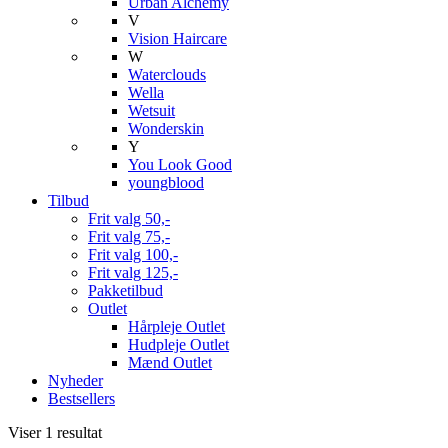
Urban Alchemy
V
Vision Haircare
W
Waterclouds
Wella
Wetsuit
Wonderskin
Y
You Look Good
youngblood
Tilbud
Frit valg 50,-
Frit valg 75,-
Frit valg 100,-
Frit valg 125,-
Pakketilbud
Outlet
Hårpleje Outlet
Hudpleje Outlet
Mænd Outlet
Nyheder
Bestsellers
Viser 1 resultat