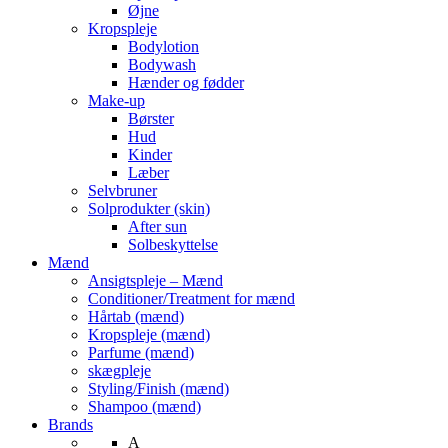
Øjne
Kropspleje
Bodylotion
Bodywash
Hænder og fødder
Make-up
Børster
Hud
Kinder
Læber
Selvbruner
Solprodukter (skin)
After sun
Solbeskyttelse
Mænd
Ansigtspleje – Mænd
Conditioner/Treatment for mænd
Hårtab (mænd)
Kropspleje (mænd)
Parfume (mænd)
skægpleje
Styling/Finish (mænd)
Shampoo (mænd)
Brands
A