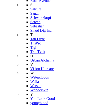
Roze Avenue
S
Salcura
Sanzi
Schwartzkopf
Screen
Sebastian
Smød Dig Ind
T
Tan Luxe
That'so
Tigi
TronTveit
U
Urban Alchemy
V
Vision Haircare
W
Waterclouds
Wella
Wetsuit
Wonderskin
Y
You Look Good
youngblood