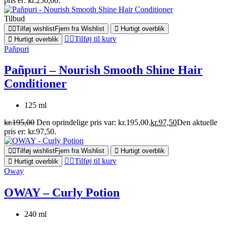
pris er: kr.250,00.
Tilbud
Tilføj wishlist
Fjern fra Wishlist
Hurtigt overblik
Tilføj til kurv
Hurtigt overblik
Pañpuri
Pañpuri – Nourish Smooth Shine Hair
Conditioner
125 ml
kr.
195,00
Den oprindelige pris var: kr.195,00.
kr.
97,50
Den aktuelle
pris er: kr.97,50.
Tilføj wishlist
Fjern fra Wishlist
Hurtigt overblik
Tilføj til kurv
Hurtigt overblik
Oway
OWAY – Curly Potion
240 ml