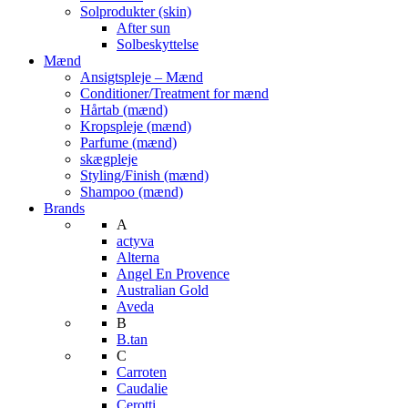
Solprodukter (skin)
After sun
Solbeskyttelse
Mænd
Ansigtspleje – Mænd
Conditioner/Treatment for mænd
Hårtab (mænd)
Kropspleje (mænd)
Parfume (mænd)
skægpleje
Styling/Finish (mænd)
Shampoo (mænd)
Brands
A
actyva
Alterna
Angel En Provence
Australian Gold
Aveda
B
B.tan
C
Carroten
Caudalie
Cerotti