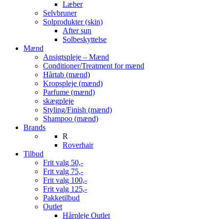
Læber
Selvbruner
Solprodukter (skin)
After sun
Solbeskyttelse
Mænd
Ansigtspleje – Mænd
Conditioner/Treatment for mænd
Hårtab (mænd)
Kropspleje (mænd)
Parfume (mænd)
skægpleje
Styling/Finish (mænd)
Shampoo (mænd)
Brands
R
Roverhair
Tilbud
Frit valg 50,-
Frit valg 75,-
Frit valg 100,-
Frit valg 125,-
Pakketilbud
Outlet
Hårpleje Outlet