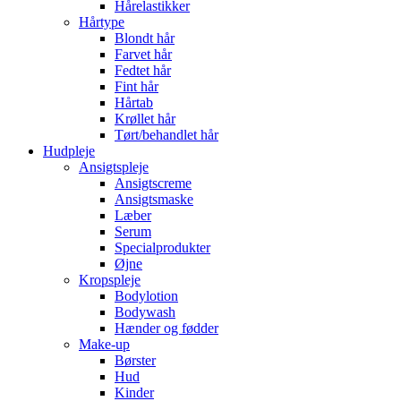
Hårelastikker
Hårtype
Blondt hår
Farvet hår
Fedtet hår
Fint hår
Hårtab
Krøllet hår
Tørt/behandlet hår
Hudpleje
Ansigtspleje
Ansigtscreme
Ansigtsmaske
Læber
Serum
Specialprodukter
Øjne
Kropspleje
Bodylotion
Bodywash
Hænder og fødder
Make-up
Børster
Hud
Kinder