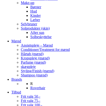
Make-up
Børster
Hud
Kinder
Læber
Selvbruner
Solprodukter (skin)
After sun
Solbeskyttelse
Mænd
Ansigtspleje – Mænd
Conditioner/Treatment for mænd
Hårtab (mænd)
Kropspleje (mænd)
Parfume (mænd)
skægpleje
Styling/Finish (mænd)
Shampoo (mænd)
Brands
R
Roverhair
Tilbud
Frit valg 50,-
Frit valg 75,-
Frit valg 100,-