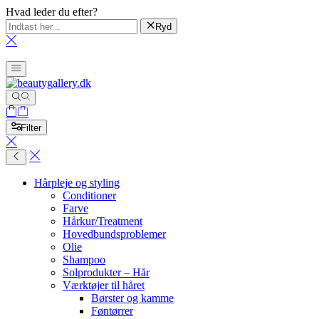
Hvad leder du efter?
Ryd
Filter
Hårpleje og styling
Conditioner
Farve
Hårkur/Treatment
Hovedbundsproblemer
Olie
Shampoo
Solprodukter – Hår
Værktøjer til håret
Børster og kamme
Føntørrer