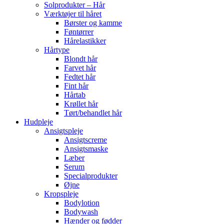
Solprodukter – Hår
Værktøjer til håret
Børster og kamme
Føntørrer
Hårelastikker
Hårtype
Blondt hår
Farvet hår
Fedtet hår
Fint hår
Hårtab
Krøllet hår
Tørt/behandlet hår
Hudpleje
Ansigtspleje
Ansigtscreme
Ansigtsmaske
Læber
Serum
Specialprodukter
Øjne
Kropspleje
Bodylotion
Bodywash
Hænder og fødder