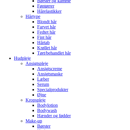
Børster og kamme
Føntørrer
Hårelastikker
Hårtype
Blondt hår
Farvet hår
Fedtet hår
Fint hår
Hårtab
Krøllet hår
Tørt/behandlet hår
Hudpleje
Ansigtspleje
Ansigtscreme
Ansigtsmaske
Læber
Serum
Specialprodukter
Øjne
Kropspleje
Bodylotion
Bodywash
Hænder og fødder
Make-up
Børster