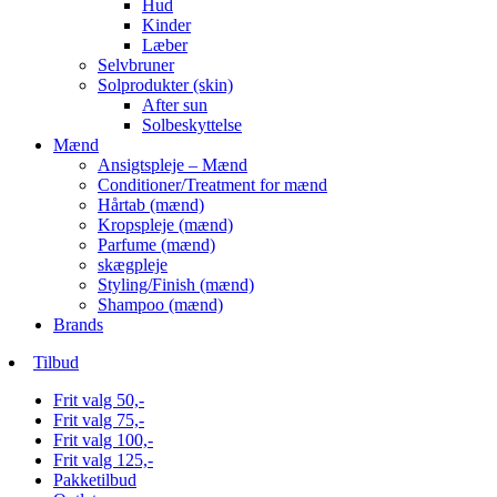
Hud
Kinder
Læber
Selvbruner
Solprodukter (skin)
After sun
Solbeskyttelse
Mænd
Ansigtspleje – Mænd
Conditioner/Treatment for mænd
Hårtab (mænd)
Kropspleje (mænd)
Parfume (mænd)
skægpleje
Styling/Finish (mænd)
Shampoo (mænd)
Brands
Tilbud
Frit valg 50,-
Frit valg 75,-
Frit valg 100,-
Frit valg 125,-
Pakketilbud