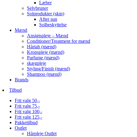
Læber
Selvbruner
Solprodukter (skin)
After sun
Solbeskyttelse
Mænd
Ansigtspleje – Mænd
Conditioner/Treatment for mænd
Hårtab (mænd)
Kropspleje (mænd)
Parfume (mænd)
skægpleje
Styling/Finish (mænd)
Shampoo (mænd)
Brands
Tilbud
Frit valg 50,-
Frit valg 75,-
Frit valg 100,-
Frit valg 125,-
Pakketilbud
Outlet
Hårpleje Outlet