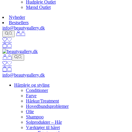
Hudpleje Outlet
Mænd Outlet
Nyheder
Bestsellers
info@beautygallery.dk
info@beautygallery.dk
Hårpleje og styling
Conditioner
Farve
Hårkur/Treatment
Hovedbundsproblemer
Olie
Shampoo
Solprodukter – Hår
Værktøjer til håret