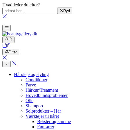
Hvad leder du efter?
Ryd
Filter
Hårpleje og styling
Conditioner
Farve
Hårkur/Treatment
Hovedbundsproblemer
Olie
Shampoo
Solprodukter – Hår
Værktøjer til håret
Børster og kamme
Føntørrer