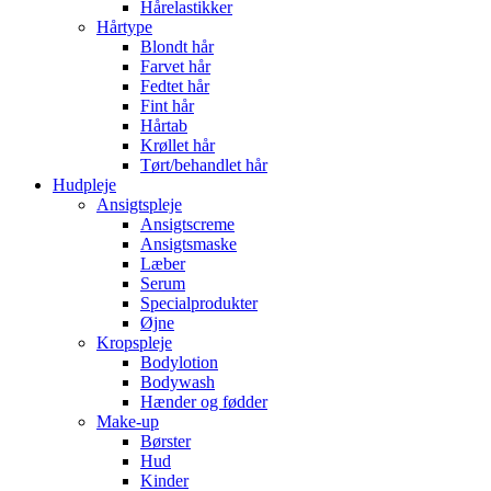
Hårelastikker
Hårtype
Blondt hår
Farvet hår
Fedtet hår
Fint hår
Hårtab
Krøllet hår
Tørt/behandlet hår
Hudpleje
Ansigtspleje
Ansigtscreme
Ansigtsmaske
Læber
Serum
Specialprodukter
Øjne
Kropspleje
Bodylotion
Bodywash
Hænder og fødder
Make-up
Børster
Hud
Kinder