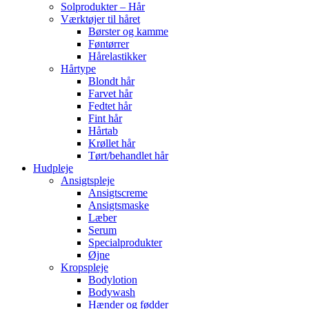
Solprodukter – Hår
Værktøjer til håret
Børster og kamme
Føntørrer
Hårelastikker
Hårtype
Blondt hår
Farvet hår
Fedtet hår
Fint hår
Hårtab
Krøllet hår
Tørt/behandlet hår
Hudpleje
Ansigtspleje
Ansigtscreme
Ansigtsmaske
Læber
Serum
Specialprodukter
Øjne
Kropspleje
Bodylotion
Bodywash
Hænder og fødder