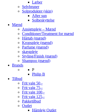
Læber
Selvbruner
Solprodukter (skin)
After sun
Solbeskyttelse
Mænd
Ansigtspleje – Mænd
Conditioner/Treatment for mænd
Hårtab (mænd)
Kropspleje (mænd)
Parfume (mænd)
skægpleje
Styling/Finish (mænd)
Shampoo (mænd)
Brands
P
Philip B
Tilbud
Frit valg 50,-
Frit valg 75,-
Frit valg 100,-
Frit valg 125,-
Pakketilbud
Outlet
Hårpleje Outlet