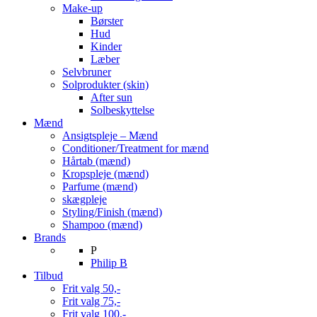
Make-up
Børster
Hud
Kinder
Læber
Selvbruner
Solprodukter (skin)
After sun
Solbeskyttelse
Mænd
Ansigtspleje – Mænd
Conditioner/Treatment for mænd
Hårtab (mænd)
Kropspleje (mænd)
Parfume (mænd)
skægpleje
Styling/Finish (mænd)
Shampoo (mænd)
Brands
P
Philip B
Tilbud
Frit valg 50,-
Frit valg 75,-
Frit valg 100,-