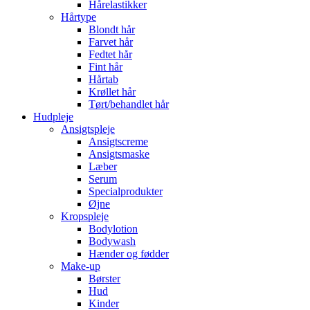
Hårelastikker
Hårtype
Blondt hår
Farvet hår
Fedtet hår
Fint hår
Hårtab
Krøllet hår
Tørt/behandlet hår
Hudpleje
Ansigtspleje
Ansigtscreme
Ansigtsmaske
Læber
Serum
Specialprodukter
Øjne
Kropspleje
Bodylotion
Bodywash
Hænder og fødder
Make-up
Børster
Hud
Kinder