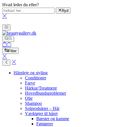
Hvad leder du efter?
Ryd
Filter
Hårpleje og styling
Conditioner
Farve
Hårkur/Treatment
Hovedbundsproblemer
Olie
Shampoo
Solprodukter – Hår
Værktøjer til håret
Børster og kamme
Føntørrer