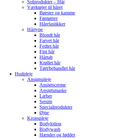
Solprodukter – Hår
Værktøjer til håret
Børster og kamme
Føntørrer
Hårelastikker
Hårtype
Blondt hår
Farvet hår
Fedtet hår
Fint hår
Hårtab
Krøllet hår
Tørt/behandlet hår
Hudpleje
Ansigtspleje
Ansigtscreme
Ansigtsmaske
Læber
Serum
Specialprodukter
Øjne
Kropspleje
Bodylotion
Bodywash
Hænder og fødder