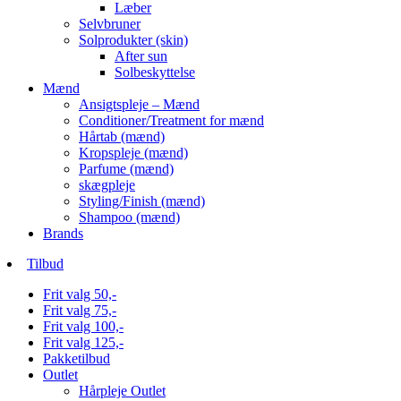
Læber
Selvbruner
Solprodukter (skin)
After sun
Solbeskyttelse
Mænd
Ansigtspleje – Mænd
Conditioner/Treatment for mænd
Hårtab (mænd)
Kropspleje (mænd)
Parfume (mænd)
skægpleje
Styling/Finish (mænd)
Shampoo (mænd)
Brands
Tilbud
Frit valg 50,-
Frit valg 75,-
Frit valg 100,-
Frit valg 125,-
Pakketilbud
Outlet
Hårpleje Outlet