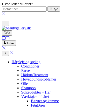
Hvad leder du efter?
Ryd
Filter
Hårpleje og styling
Conditioner
Farve
Hårkur/Treatment
Hovedbundsproblemer
Olie
Shampoo
Solprodukter – Hår
Værktøjer til håret
Børster og kamme
Føntørrer