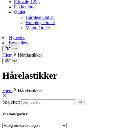
Frit valg 125,-
Pakketilbud
Outlet
Hårpleje Outlet
Hudpleje Outlet
Mænd Outlet
Nyheder
Bestsellers
Filter
Hjem
Hårelastikker
Filter
Hårelastikker
Hjem
Hårelastikker
Søg efter:
Varekategorier