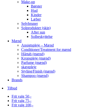
Make-up
Børster
Hud
Kinder
Læber
Selvbruner
Solprodukter (skin)
After sun
Solbeskyttelse
Mænd
Ansigtspleje – Mænd
Conditioner/Treatment for mænd
Hårtab (mænd)
Kropspleje (mænd)
Parfume (mænd)
skægpleje
Styling/Finish (mænd)
Shampoo (mænd)
Brands
Tilbud
Frit valg 50,-
Frit valg 75,-
Frit valg 100,-