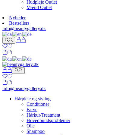
Hudpleje Outlet
Mænd Outlet
Nyheder
Bestsellers
info@beautygallery.dk
info@beautygallery.dk
Hårpleje og styling
Conditioner
Farve
Hårkur/Treatment
Hovedbundsproblemer
Olie
Shampoo