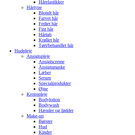
Hårelastikker
Hårtype
Blondt hår
Farvet hår
Fedtet hår
Fint hår
Hårtab
Krøllet hår
Tørt/behandlet hår
Hudpleje
Ansigtspleje
Ansigtscreme
Ansigtsmaske
Læber
Serum
Specialprodukter
Øjne
Kropspleje
Bodylotion
Bodywash
Hænder og fødder
Make-up
Børster
Hud
Kinder