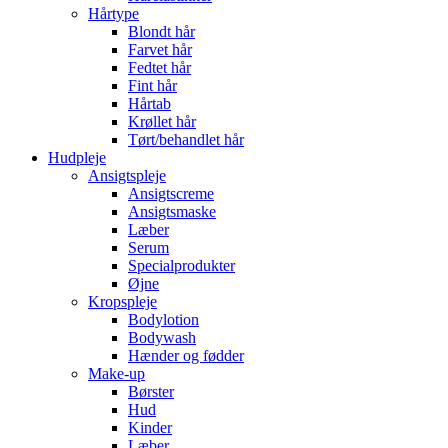
Hårtype
Blondt hår
Farvet hår
Fedtet hår
Fint hår
Hårtab
Krøllet hår
Tørt/behandlet hår
Hudpleje
Ansigtspleje
Ansigtscreme
Ansigtsmaske
Læber
Serum
Specialprodukter
Øjne
Kropspleje
Bodylotion
Bodywash
Hænder og fødder
Make-up
Børster
Hud
Kinder
Læber