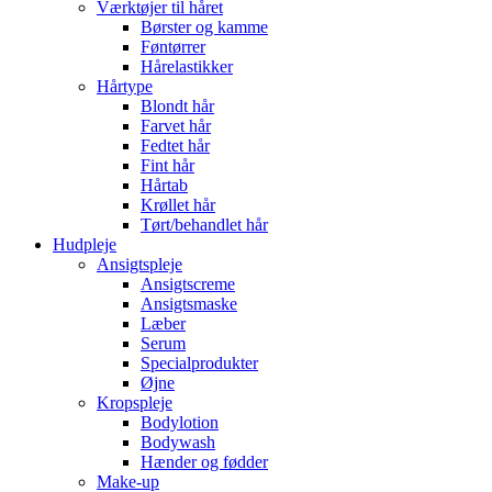
Værktøjer til håret
Børster og kamme
Føntørrer
Hårelastikker
Hårtype
Blondt hår
Farvet hår
Fedtet hår
Fint hår
Hårtab
Krøllet hår
Tørt/behandlet hår
Hudpleje
Ansigtspleje
Ansigtscreme
Ansigtsmaske
Læber
Serum
Specialprodukter
Øjne
Kropspleje
Bodylotion
Bodywash
Hænder og fødder
Make-up