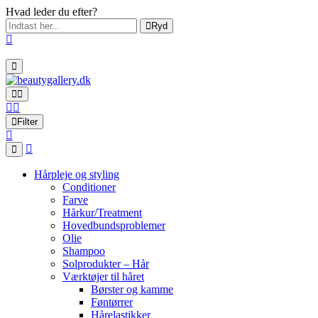
Hvad leder du efter?
Ryd
Filter
Hårpleje og styling
Conditioner
Farve
Hårkur/Treatment
Hovedbundsproblemer
Olie
Shampoo
Solprodukter – Hår
Værktøjer til håret
Børster og kamme
Føntørrer
Hårelastikker