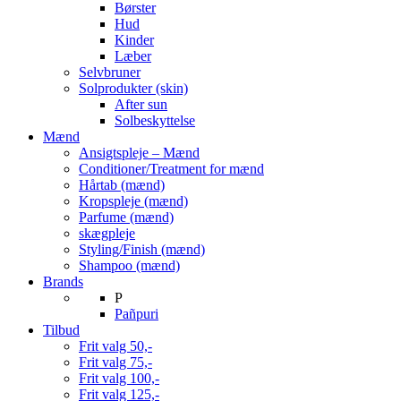
Børster
Hud
Kinder
Læber
Selvbruner
Solprodukter (skin)
After sun
Solbeskyttelse
Mænd
Ansigtspleje – Mænd
Conditioner/Treatment for mænd
Hårtab (mænd)
Kropspleje (mænd)
Parfume (mænd)
skægpleje
Styling/Finish (mænd)
Shampoo (mænd)
Brands
P
Pañpuri
Tilbud
Frit valg 50,-
Frit valg 75,-
Frit valg 100,-
Frit valg 125,-