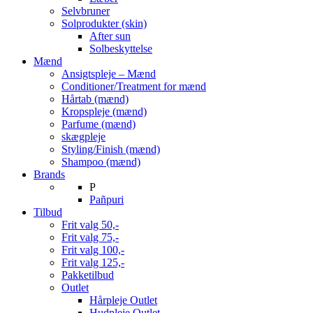
Selvbruner
Solprodukter (skin)
After sun
Solbeskyttelse
Mænd
Ansigtspleje – Mænd
Conditioner/Treatment for mænd
Hårtab (mænd)
Kropspleje (mænd)
Parfume (mænd)
skægpleje
Styling/Finish (mænd)
Shampoo (mænd)
Brands
P
Pañpuri
Tilbud
Frit valg 50,-
Frit valg 75,-
Frit valg 100,-
Frit valg 125,-
Pakketilbud
Outlet
Hårpleje Outlet
Hudpleje Outlet