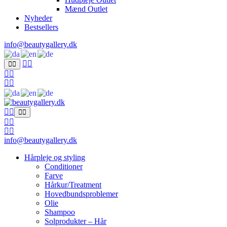
Mænd Outlet
Nyheder
Bestsellers
info@beautygallery.dk
info@beautygallery.dk
Hårpleje og styling
Conditioner
Farve
Hårkur/Treatment
Hovedbundsproblemer
Olie
Shampoo
Solprodukter – Hår